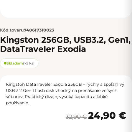
Kód tovaru
740617310023
Kingston 256GB, USB3.2, Gen1,
DataTraveler Exodia
Skladom
(
>5 ks
)
Kingston DataTraveler Exodia 256GB – rýchly a spoľahlivý
USB 3.2 Gen 1 flash disk vhodný na prenášanie veľkých
súborov. Praktický dizajn, vysoká kapacita a ľahké
používanie.
24,90 €
32,90 €