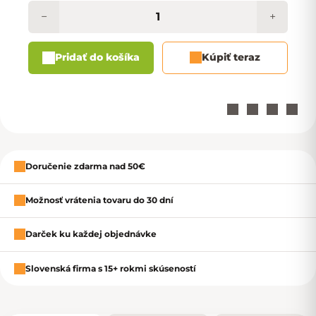
−
+
Pridať do košíka
Kúpiť teraz
Zavrieť
Doručenie zdarma nad 50€
Možnosť vrátenia tovaru do 30 dní
Darček ku každej objednávke
Slovenská firma s 15+ rokmi skúseností