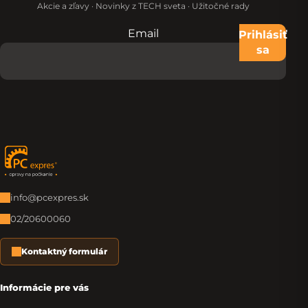
Akcie a zľavy · Novinky z TECH sveta · Užitočné rady
Email
Nevypĺňajte toto pole:
Prihlásiť
sa
Zápätie
info@pcexpres.sk
02/20600060
Kontaktný formulár
Informácie pre vás