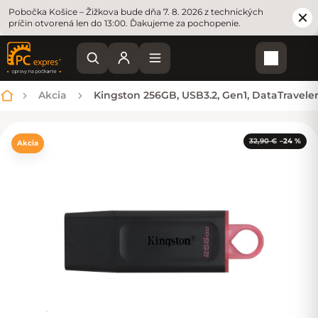
Pobočka Košice – Žižkova bude dňa 7. 8. 2026 z technických
príčin otvorená len do 13:00. Ďakujeme za pochopenie.
Nákupn
Akcia
Kingston 256GB, USB3.2, Gen1, DataTravele
Domov
32,90 €
–24 %
Akcia