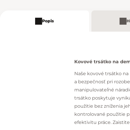
Popis
H
Kovové trsátko na de
Naše kovové trsátko na 
a bezpečnosť pri rozob
manipulovateľné náradie
trsátko poskytuje vyni
použitie bez zníženia je
kontrolované použitie p
efektivitu práce. Zaist