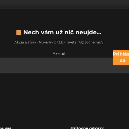
Nech vám už nič neujde...
Akcie a zľavy · Novinky z TECH sveta · Užitočné rady
Email
Nevypĺňajte toto pole:
Prihlás
sa
re vás
Užitočné odkazy