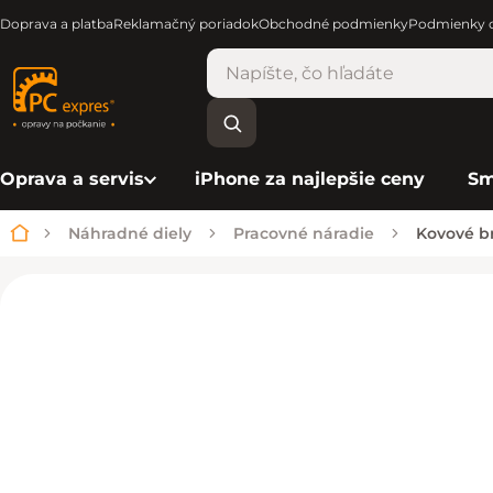
Doprava a platba
Reklamačný poriadok
Obchodné podmienky
Podmienky o
Oprava a servis
iPhone za najlepšie ceny
Sm
Náhradné diely
Pracovné náradie
Kovové b
Domov