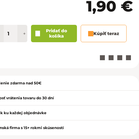
1,90 €
Košice - Optima
02/20 60 00 72
Košice - Žižkova 13
02/20 60 00 88
Martin - TULIP
02/20 60 00 77
Pridať do
+
Kúpiť teraz
košíka
Nitra - MLYNY
02/20 60 00 67
Poprad - Forum
02/20 60 00 71
Prešov - Eperia
02/20 60 00 70
ť
enie zdarma nad 50€
Prievidza - Korzo
02/20 60 00 82
sť vrátenia tovaru do 30 dní
Trenčín - Laugaricio
02/20 60 00 80
k ku každej objednávke
Trnava - City Arena
02/20 60 00 69
nská firma s 15+ rokmi skúseností
Žilina - Aupark
02/20 60 00 74