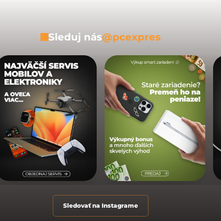
Sleduj nás
@pcexpres
Sledovať na Instagrame