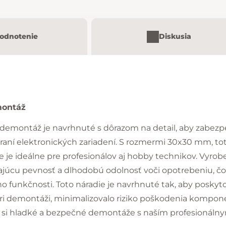
odnotenie
Diskusia
montáž
demontáž je navrhnuté s dôrazom na detail, aby zabezpe
eraní elektronických zariadení. S rozmermi 30x30 mm, t
 je ideálne pre profesionálov aj hobby technikov. Vyro
kajúcu pevnosť a dlhodobú odolnosť voči opotrebeniu, 
ho funkčnosti. Toto náradie je navrhnuté tak, aby poskyt
ri demontáži, minimalizovalo riziko poškodenia kompone
ite si hladké a bezpečné demontáže s naším profesionál