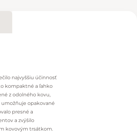
čilo najvyššiu účinnosť
oto kompaktné a ľahko
bené z odolného kovu,
čo umožňuje opakované
ovalo presné a
ntov a zvýšilo
nym kovovým trsátkom.