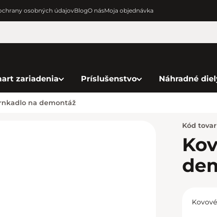
chrany osobných údajov
Blog
O nás
Moja objednávka
art zariadenia
Príslušenstvo
Náhradné diel
rnkadlo na demontáž
Kód tova
Kov
de
Kovové