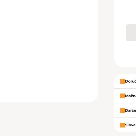
−
Zavrie
Doruč
Možno
Darče
Slove