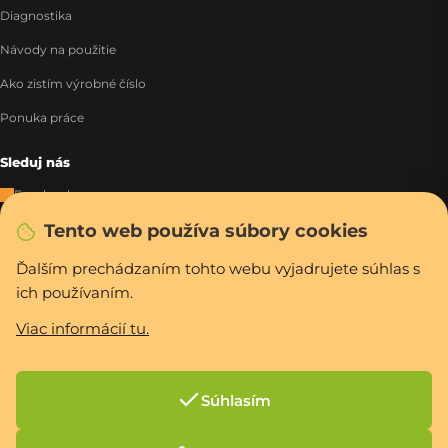
Diagnostika
Návody na použitie
Ako zistím výrobné číslo
Ponuka práce
Sleduj nás
Facebook
Tento web používa súbory cookies
Instagram
Tiktok
Ďalším prechádzaním tohto webu vyjadrujete súhlas s
ich používaním.
WhatsApp
Viac informácií tu.
Rýchla a bezpečná platba
Súhlasím
Vytvoril Shoptet Premium