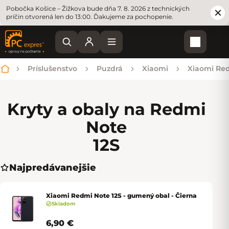
Pobočka Košice – Žižkova bude dňa 7. 8. 2026 z technických
príčin otvorená len do 13:00. Ďakujeme za pochopenie.
Nákupn
Príslušenstvo
Puzdrá
Xiaomi
Xiaomi Re
Domov
Kryty a obaly na Redmi
Note
12S
Najpredávanejšie
Xiaomi Redmi Note 12S - gumený obal - Čierna
Skladom
6,90 €