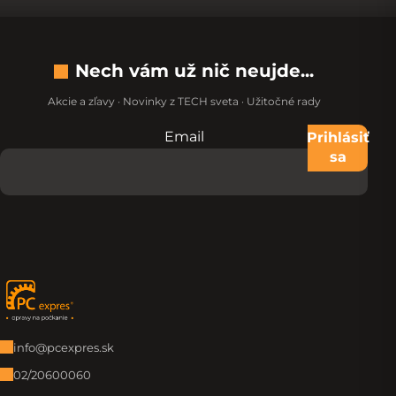
Nech vám už nič neujde...
Akcie a zľavy · Novinky z TECH sveta · Užitočné rady
Email
Nevypĺňajte toto pole:
Prihlásiť
sa
Zápätie
info@pcexpres.sk
02/20600060