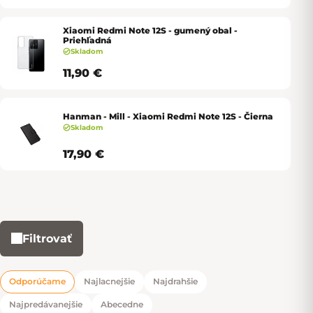
Xiaomi Redmi Note 12S - gumený obal -
Priehľadná
Skladom
11,90 €
Hanman - Mill - Xiaomi Redmi Note 12S - Čierna
Skladom
17,90 €
Filtrovať
Výpis produktov
Odporúčame
Najlacnejšie
Najdrahšie
Radenie produktov
Najpredávanejšie
Abecedne