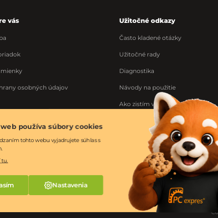
re vás
Užitočné odkazy
ba
Často kladené otázky
riadok
Užitočné rady
dmienky
Diagnostika
hrany osobných údajov
Návody na použitie
Ako zistím výrobné číslo
Ponuka práce
 web používa súbory cookies
ka
dzaním tohto webu vyjadrujete súhlas s
m.
 tu.
asím
Nastavenia
Co