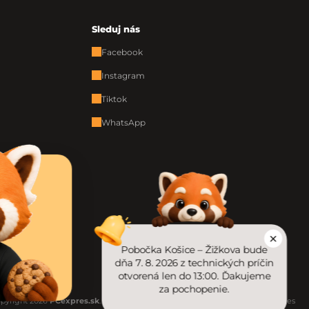
Sleduj nás
Facebook
Instagram
Tiktok
WhatsApp
Pobočka Košice – Žižkova bude
dňa 7. 8. 2026 z technických príčin
otvorená len do 13:00. Ďakujeme
za pochopenie.
pyright 2026
PCexpres.sk
. Všetky práva vyhradené.
Upraviť nastavenie cookies