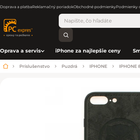
Doprava a platba
Reklamačný poriadok
Obchodné podmienky
Podmienky o
Oprava a servis
iPhone za najlepšie ceny
Sm
Príslušenstvo
Puzdrá
IPHONE
IPHONE 8
Domov