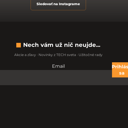
Sledovať na Instagrame
Nech vám už nič neujde...
Akcie a zľavy · Novinky z TECH sveta · Užitočné rady
Email
Nevypĺňajte toto pole:
Prihlás
sa