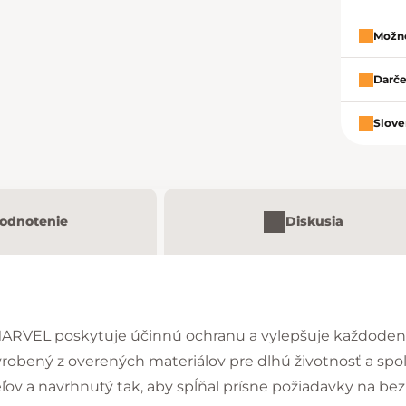
Možno
Darče
Slove
odnotenie
Diskusia
 MARVEL poskytuje účinnú ochranu a vylepšuje každode
yrobený z overených materiálov pre dlhú životnosť a spoľ
ľov a navrhnutý tak, aby spĺňal prísne požiadavky na b