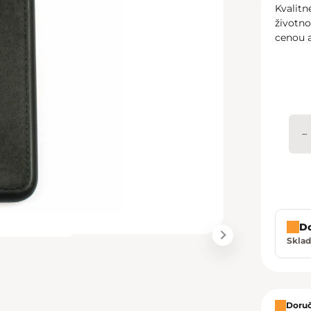
Kvalitn
životno
cenou a
−
D
Sklad
Zavrie
Doruč