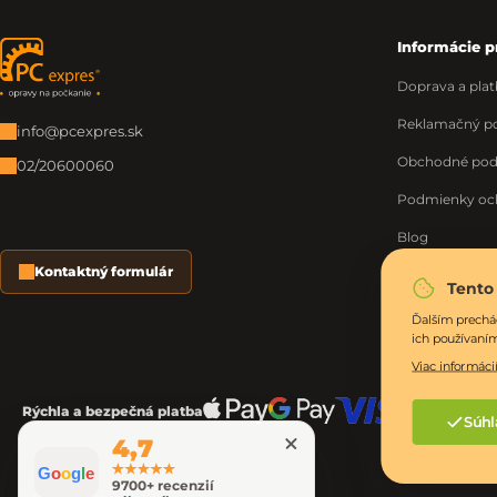
Informácie p
Zápätie
Doprava a plat
Reklamačný po
info@pcexpres.sk
Obchodné po
02/20600060
Podmienky oc
Blog
Kontaktný formulár
O nás
Tento
Moja objednáv
Ďalším prechá
ich používaní
Viac informácií
Rýchla a bezpečná platba
Súhl
4,7
G
o
o
g
l
e
9700+ recenzií
Vytvoril Shoptet Premium