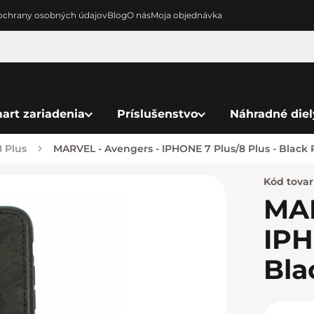
chrany osobných údajov
Blog
O nás
Moja objednávka
art zariadenia
Príslušenstvo
Náhradné diel
 Plus
MARVEL - Avengers - IPHONE 7 Plus/8 Plus - Black
Kód tova
MAR
IPH
Bla