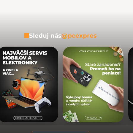
Sleduj nás
@pcexpres