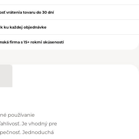
sť vrátenia tovaru do 30 dní
k ku každej objednávke
nská firma s 15+ rokmi skúseností
nné používanie
ahlivosť. Je vhodný pre
ezpečnosť. Jednoduchá