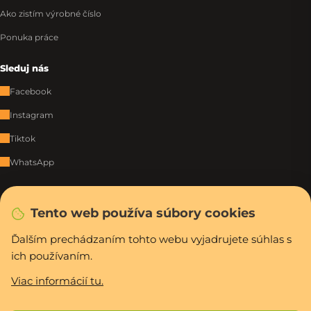
Ako zistím výrobné číslo
Ponuka práce
Sleduj nás
Facebook
Instagram
Tiktok
WhatsApp
Rýchla a bezpečná platba
Tento web používa súbory cookies
Ďalším prechádzaním tohto webu vyjadrujete súhlas s
ich používaním.
Vytvoril Shoptet Premium
Copyright 2026
PCexpres.sk
. Všetky práva vyhradené.
Upraviť nastavenie
Viac informácií tu.
cookies