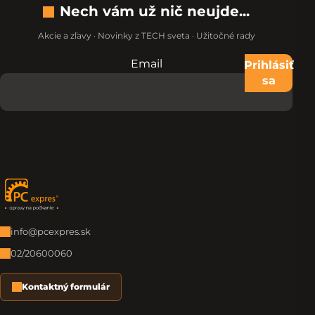
Nech vám už nič neujde...
Akcie a zľavy · Novinky z TECH sveta · Užitočné rady
Email
Nevypĺňajte toto pole:
Prihlásiť
sa
Zápätie
info@pcexpres.sk
02/20600060
Kontaktný formulár