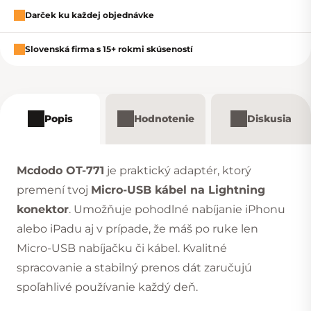
Darček ku každej objednávke
Slovenská firma s 15+ rokmi skúseností
Popis
Hodnotenie
Diskusia
Mcdodo OT-771
je praktický adaptér, ktorý
premení tvoj
Micro-USB kábel na Lightning
konektor
. Umožňuje pohodlné nabíjanie iPhonu
alebo iPadu aj v prípade, že máš po ruke len
Micro-USB nabíjačku či kábel. Kvalitné
spracovanie a stabilný prenos dát zaručujú
spoľahlivé používanie každý deň.