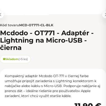
Kód tovaru
MCD-OT771-CL-BLK
Mcdodo - OT771 - Adaptér -
Lightning na Micro-USB -
čierna
Skladom
(
>5 ks
)
Kompaktný adaptér Mcdodo OT-771 v čiernej farbe
umožňuje pripojiť zariadenia s Lightning konektorom k
nabíjačke alebo káblu s Micro-USB. Podporuje nabíjanie aj
prenos dát – ideálne riešenie pre používateľov Apple
zariadení, ktorí chcú využiť staršie káble.
11,90 €