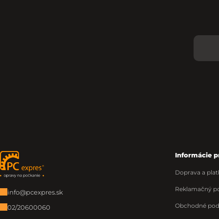
Informácie p
Zápätie
Doprava a plat
Reklamačný po
info@pcexpres.sk
Obchodné po
02/20600060