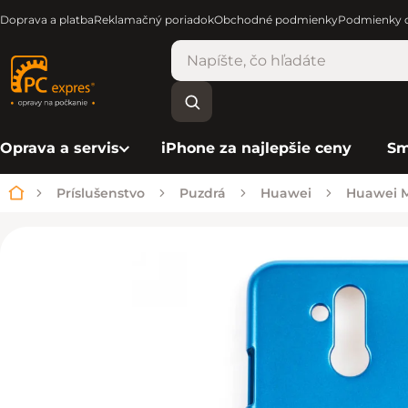
Doprava a platba
Reklamačný poriadok
Obchodné podmienky
Podmienky o
Oprava a servis
iPhone za najlepšie ceny
Sm
Príslušenstvo
Puzdrá
Huawei
Huawei 
Domov