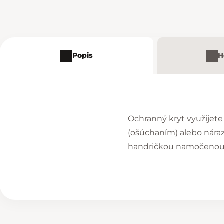
Popis
H
Ochranný kryt využijete
(ošúchaním) alebo nára
handričkou namočenou v