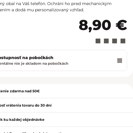
Košice - Optima
02/20 60 00 72
ný obal na Váš telefón. Ochráni ho pred mechanickým
ením a dodá mu personalizovaný vzhľad.
Košice - Žižkova 13
02/20 60 00 88
8,90 €
Martin - TULIP
02/20 60 00 77
Nitra - MLYNY
02/20 60 00 67
Poprad - Forum
02/20 60 00 71
ostupnosť na pobočkách
tálne nie je skladom na pobočkách
ť
Prešov - Eperia
02/20 60 00 70
Prievidza - Korzo
02/20 60 00 82
enie zdarma nad 50€
Trenčín - Laugaricio
02/20 60 00 80
sť vrátenia tovaru do 30 dní
Trnava - City Arena
02/20 60 00 69
k ku každej objednávke
Žilina - Aupark
02/20 60 00 74