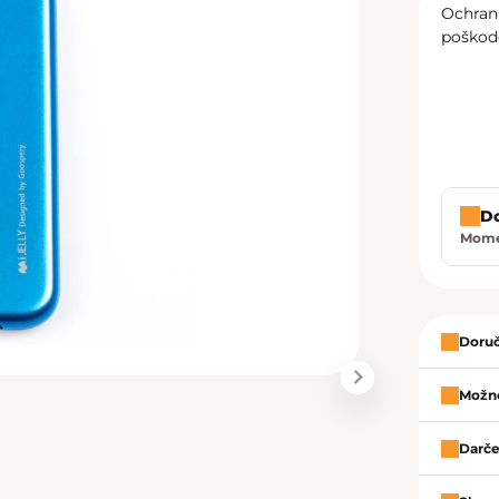
Ochran
poškod
D
Momen
Zavrie
Doruč
Možno
Darče