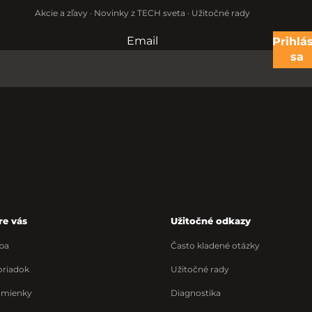
Akcie a zľavy · Novinky z TECH sveta · Užitočné rady
Email
Nevypĺňajte toto pole:
Prihlás
sa
re vás
Užitočné odkazy
ba
Často kladené otázky
riadok
Užitočné rady
dmienky
Diagnostika