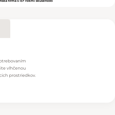
nská firma s 15+ rokmi skúseností
opotrebovaním
ite vlhčenou
ich prostriedkov.