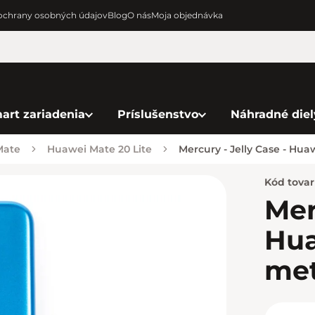
chrany osobných údajov
Blog
O nás
Moja objednávka
art zariadenia
Príslušenstvo
Náhradné diel
Mate
Huawei Mate 20 Lite
Mercury - Jelly Case - Hua
Kód tova
Mer
Hua
met