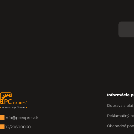
Informácie p
Zápätie
Doprava a plat
Reklamačný po
info@pcexpres.sk
Obchodné po
02/20600060