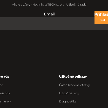
Akcie a zľavy · Novinky z TECH sveta · Užitočné rady
Email
Nevypĺňajte toto pole:
Prihlás
sa
re vás
Užitočné odkazy
ba
Často kladené otázky
riadok
Užitočné rady
dmienky
Diagnostika