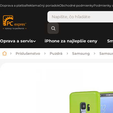
Doprava a platba
Reklamačný poriadok
Obchodné podmienky
Podmienky o
Oprava a servis
iPhone za najlepšie ceny
Sm
Príslušenstvo
Puzdrá
Samsung
Samsu
Domov