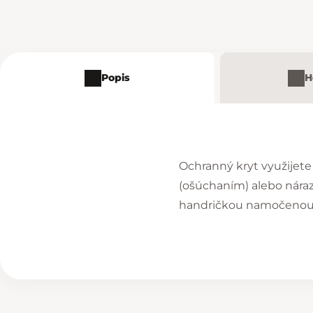
Popis
H
Ochranný kryt využijete
(ošúchaním) alebo nára
handričkou namočenou v