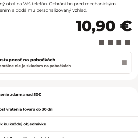
Košice - Optima
02/20 60 00 72
ný obal na Váš telefón. Ochráni ho pred mechanickým
ením a dodá mu personalizovaný vzhľad.
Košice - Žižkova 13
02/20 60 00 88
10,90 €
Martin - TULIP
02/20 60 00 77
Nitra - MLYNY
02/20 60 00 67
Poprad - Forum
02/20 60 00 71
ostupnosť na pobočkách
tálne nie je skladom na pobočkách
ť
Prešov - Eperia
02/20 60 00 70
Prievidza - Korzo
02/20 60 00 82
enie zdarma nad 50€
Trenčín - Laugaricio
02/20 60 00 80
sť vrátenia tovaru do 30 dní
Trnava - City Arena
02/20 60 00 69
k ku každej objednávke
Žilina - Aupark
02/20 60 00 74