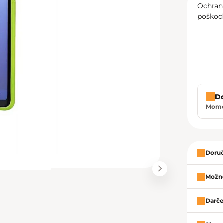
Ochran
poškod
D
Momen
Zavrie
Doruč
Možno
Darče