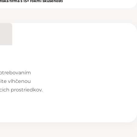
nská firma s 15+ rokmi skúseností
opotrebovaním
ite vlhčenou
ich prostriedkov.