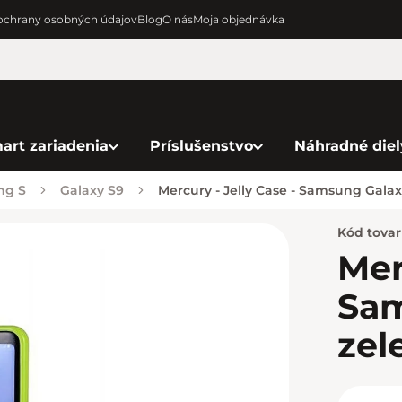
chrany osobných údajov
Blog
O nás
Moja objednávka
art zariadenia
Príslušenstvo
Náhradné diel
ng S
Galaxy S9
Mercury - Jelly Case - Samsung Galax
Kód tova
Mer
Sam
zel