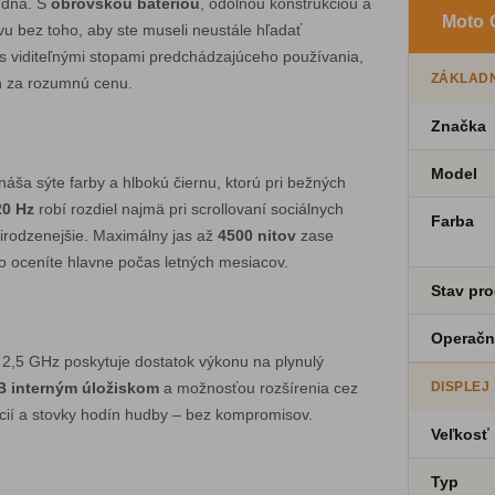
 dňa. S
obrovskou batériou
, odolnou konštrukciou a
Moto 
vu bez toho, aby ste museli neustále hľadať
, s viditeľnými stopami predchádzajúceho používania,
ZÁKLADN
on za rozumnú cenu.
Značka
Model
áša sýte farby a hlbokú čiernu, ktorú pri bežných
20 Hz
robí rozdiel najmä pri scrollovaní sociálnych
Farba
prirodzenejšie. Maximálny jas až
4500 nitov
zase
 čo oceníte hlavne počas letných mesiacov.
Stav pr
Operačn
 2,5 GHz poskytuje dostatok výkonu na plynulý
B interným úložiskom
a možnosťou rozšírenia cez
DISPLEJ
kácií a stovky hodín hudby – bez kompromisov.
Veľkosť
Typ