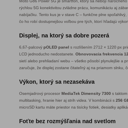
Moto G86 Power 5G je smartfón, ktorý sa nebojí náročného
rýchlou 5G konektivitou zvládne prácu, komunikáciu aj zába
nabíjačku. Tento kus je v stave C – funkčne plne spoľahlivý
čo ho robí dostupnejšou voľbou pre tých, ktorí hľadajú výk
Displej, na ktorý sa dobre pozerá
6,67-palcový
pOLED panel
s rozlíšením 2712 × 1220 px prin
LCD jednoducho nedostanete.
Obnovovacia frekvencia 1
sietí alebo prehliadaní webu – všetko pôsobí plynulejšie a 
zaručuje, že displej zostane čitateľný aj na priamom slnku,
Výkon, ktorý sa nezasekáva
Osemjadrový procesor
MediaTek Dimensity 7300
s taktom
multitasking, hranie hier aj strih videa. V kombinácii s
256 G
microSD kartu máte priestor na tisícky fotiek, desiatky apli
Foťte bez rozmýšľania nad svetlom