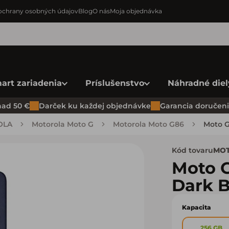
chrany osobných údajov
Blog
O nás
Moja objednávka
art zariadenia
Príslušenstvo
Náhradné diel
ad 50 €
Darček ku každej objednávke
Garancia doručenia
OLA
Motorola Moto G
Motorola Moto G86
Moto G
Kód tovaru
MOT
Moto 
Dark B
Kapacita
256 GB