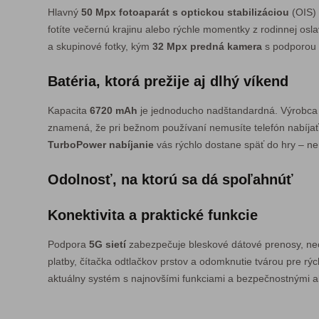
Hlavný
50 Mpx fotoaparát s optickou stabilizáciou
(OIS) 
fotíte večernú krajinu alebo rýchle momentky z rodinnej osl
a skupinové fotky, kým
32 Mpx predná kamera
s podporou 4
Batéria, ktorá prežije aj dlhý víkend
Kapacita
6720 mAh
je jednoducho nadštandardná. Výrobca
znamená, že pri bežnom používaní nemusíte telefón nabíjať a
TurboPower nabíjanie
vás rýchlo dostane späť do hry – ne
Odolnosť, na ktorú sa dá spoľahnúť
Konektivita a praktické funkcie
Podpora
5G sietí
zabezpečuje bleskové dátové prenosy, ne
platby, čítačka odtlačkov prstov a odomknutie tvárou pre rý
aktuálny systém s najnovšími funkciami a bezpečnostnými ak