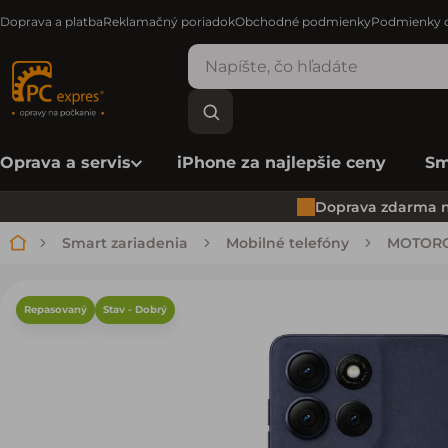
Doprava a platba
Reklamačný poriadok
Obchodné podmienky
Podmienky o
Oprava a servis
iPhone za najlepšie ceny
Sm
Doprava zdarma n
Smart zariadenia
Mobilné telefóny
MOTOR
Domov
Repasovaný
Stav - Dobrý