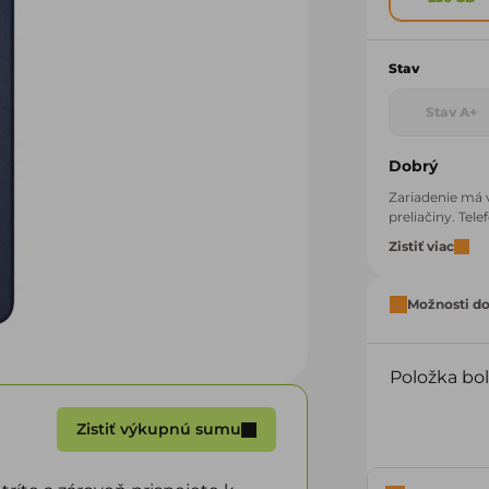
Stav
Stav A+
Dobrý
Zariadenie má 
preliačiny. Tel
Zistiť viac
Možnosti d
Položka bo
Zistiť výkupnú sumu