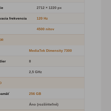
ie
2712 × 1220 px
acia frekvencia
120 Hz
4500 nitov
OR
MediaTek Dimensity 7300
dier
8
2,5 GHz
O
 pamäť
256 GB
Áno (rozšíriteľné)