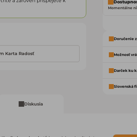
ríte a zároveň prispejete k
Dostupno
Momentálne ni
Doručenie 
im Karta Radosť
Možnosť vrát
Darček ku k
Slovenská f
Diskusia