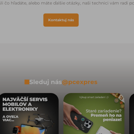
li čo hľadáte, alebo máte ďalšie otázky, naši technici vám radi 
Kontaktuj nás
Sleduj nás
@pcexpres