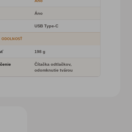
Áno
Áno
USB Type-C
A ODOLNOSŤ
sť
198 g
čenie
Čítačka odtlačkov,
odomknutie tvárou