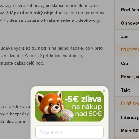
zachytí ostré zábery aj pri slabšom osvetlení, či už
Rozlíšen
avy.
8 Mpx ultraširoký objektív
sa hodí na panorámy
K videa sa postará o kvalitné selfie a videohovory.
Obnovov
Jas
 udáva výdrž až
53 hodín
na jedno nabitie, čo v praxi
PROCES
ni dva dni. A keď už príde čas na dobitie,
musíte čakať celú noc.
Čip
Počet ja
×
Takt
ÚLOŽISK
ch ste kdekoľvek. Nechýba
NFC
pre bezkontaktné
chly a bezpečný prístup. S
Androidom 15
získate
Interná
tualizáciami – pripravený na roky používania.
MicroSD