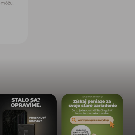
pomôžu.