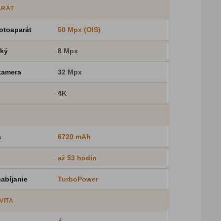
ARÁT
otoaparát
50 Mpx (OIS)
oký
8 Mpx
kamera
32 Mpx
4K
a
6720 mAh
až 53 hodín
abíjanie
TurboPower
VITA