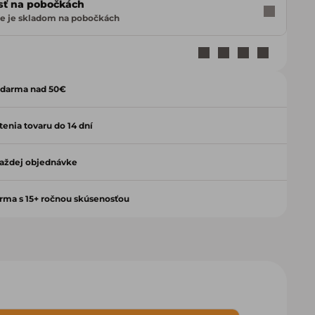
sť na pobočkách
e je skladom na pobočkách
Zavrieť
zdarma nad 50€
enia tovaru do 14 dní
aždej objednávke
irma s 15+ ročnou skúsenosťou