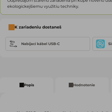
Odpredajom starého zariadenia pri kúpe nového ušet
ekologickejšiemu využitiu techniky.
K zariadeniu dostaneš
Nabíjací kábel USB-C
S
Popis
Hodnotenie