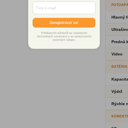
FOTOAP
Hlavný f
Zaregistrovať sa!
Ultrašir
Prihlásením súhlasíš so zasielaním
obchodných oznámení a so spracovaním
osobných údajov.
Predná 
Video
BATÉRIA
Kapacit
Výdrž
Rýchle n
KONEKTI