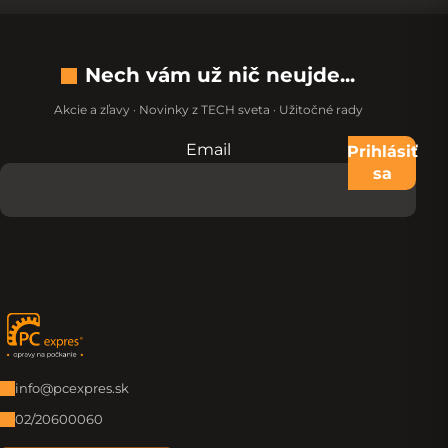
Nech vám už nič neujde...
Akcie a zľavy · Novinky z TECH sveta · Užitočné rady
Email
Nevypĺňajte toto pole:
Prihlásiť
sa
Zápätie
info@pcexpres.sk
02/20600060