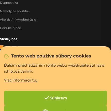
Diagnostika
Návody na použitie
Ako zistím výrobné číslo
Ponuka práce
Sleduj nás
Facebook
Tento web používa súbory cookies
Instagram
Tiktok
Ďalším prechádzaním tohto webu vyjadrujete súhlas s
ich používaním.
WhatsApp
Viac informácií tu.
Rýchla a bezpečná platba
Súhlasím
Vytvoril Shoptet Premium