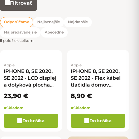
Filtrovať
Výpis produktov
Odporúčame
Najlacnejšie
Najdrahšie
Radenie produktov
Najpredávanejšie
Abecedne
5
položiek celkom
Apple
Apple
IPHONE 8, SE 2020,
IPHONE 8, SE 2020,
SE 2022 - LCD displej
SE 2022 - Flex kábel
a dotyková plocha
tlačidla domov
(čierna) ORIGINÁL
(strieborná)
23,90 €
8,90 €
Skladom
Skladom
Do košíka
Do košíka