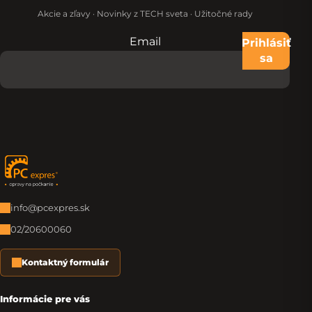
Akcie a zľavy · Novinky z TECH sveta · Užitočné rady
Email
Nevypĺňajte toto pole:
Prihlásiť
sa
Zápätie
info@pcexpres.sk
02/20600060
Kontaktný formulár
Informácie pre vás