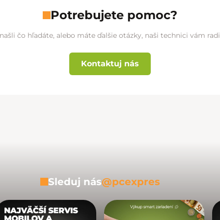
Potrebujete pomoc?
našli čo hľadáte, alebo máte ďalšie otázky, naši technici vám ra
Kontaktuj nás
Sleduj nás
@pcexpres