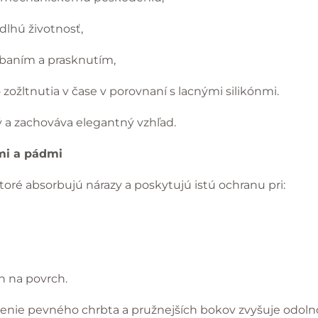
dlhú životnosť,
baním a prasknutím,
 zožltnutia v čase v porovnaní s lacnými silikónmi.
ý a zachováva elegantný vzhľad.
mi a pádmi
toré absorbujú nárazy a poskytujú istú ochranu pri:
h na povrch.
enie pevného chrbta a pružnejších bokov zvyšuje odolno