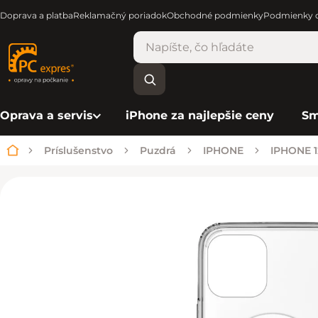
Doprava a platba
Reklamačný poriadok
Obchodné podmienky
Podmienky o
Oprava a servis
iPhone za najlepšie ceny
Sm
Príslušenstvo
Puzdrá
IPHONE
IPHONE 1
Domov