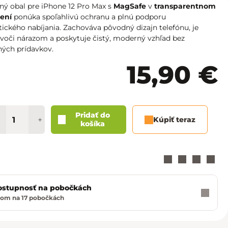
Košice - Optima
02/20 60 00 72
ný obal pre iPhone 12 Pro Max s
MagSafe
v
transparentnom
ení
ponúka spoľahlivú ochranu a plnú podporu
Košice - Žižkova 13
02/20 60 00 88
ckého nabíjania. Zachováva pôvodný dizajn telefónu, je
voči nárazom a poskytuje čistý, moderný vzhľad bez
ných prídavkov.
Martin - TULIP
02/20 60 00 77
15,90 €
Nitra - MLYNY
02/20 60 00 67
Poprad - Forum
02/20 60 00 71
Pridať do
+
Kúpiť teraz
Prešov - Eperia
02/20 60 00 70
košíka
Prievidza - Korzo
02/20 60 00 82
Trenčín - Laugaricio
02/20 60 00 80
ostupnosť na pobočkách
Trnava - City Arena
02/20 60 00 69
om na 17 pobočkách
ť
Žilina - Aupark
02/20 60 00 74