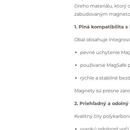
číreho materiálu, ktor
zabudovaným magnetom 
1. Plná kompatibilita 
Obal obsahuje integrov
pevné uchytenie MagS
používanie MagSafe p
rýchle a stabilné bez
Magnety sú presne zaro
2. Priehľadný a odolný
Kvalitný číry polykarbo
vysokú odolnosť voč