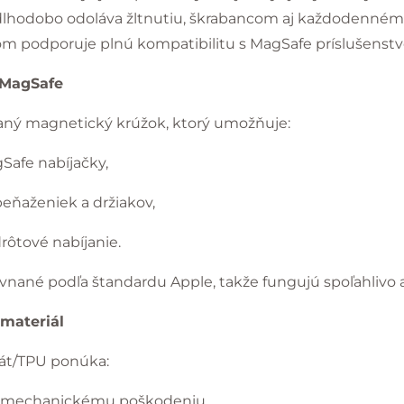
ý dlhodobo odoláva žltnutiu, škrabancom aj každodenné
podporuje plnú kompatibilitu s MagSafe príslušenst
s MagSafe
aný magnetický krúžok, ktorý umožňuje:
afe nabíjačky,
eňaženiek a držiakov,
drôtové nabíjanie.
vnané podľa štandardu Apple, takže fungujú spoľahlivo 
 materiál
nát/TPU ponúka:
i mechanickému poškodeniu,