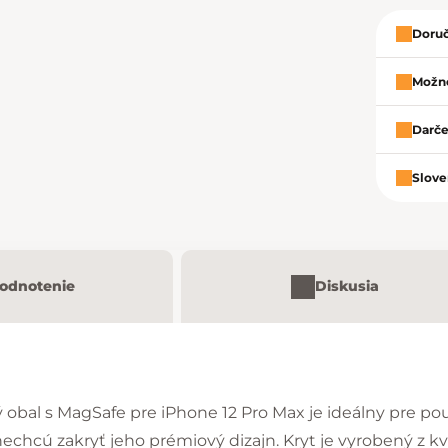
Doruč
Možno
Darče
Slove
odnotenie
Diskusia
obal s MagSafe pre iPhone 12 Pro Max je ideálny pre použ
 nechcú zakryť jeho prémiový dizajn. Kryt je vyrobený z kv