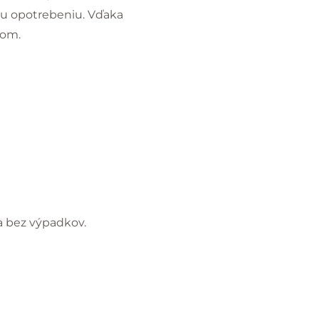
mu opotrebeniu. Vďaka
vom.
a bez výpadkov.