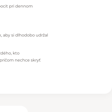
pocit pri dennom
k, aby si dlhodobo udržal
ždého, kto
 pričom nechce skryť