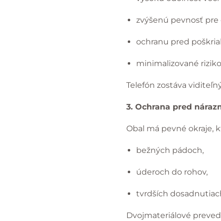
zvýšenú pevnosť pre 
ochranu pred poškria
minimalizované riziko
Telefón zostáva viditeľn
3. Ochrana pred náraz
Obal má pevné okraje, k
bežných pádoch,
úderoch do rohov,
tvrdších dosadnutiac
Dvojmateriálové preved