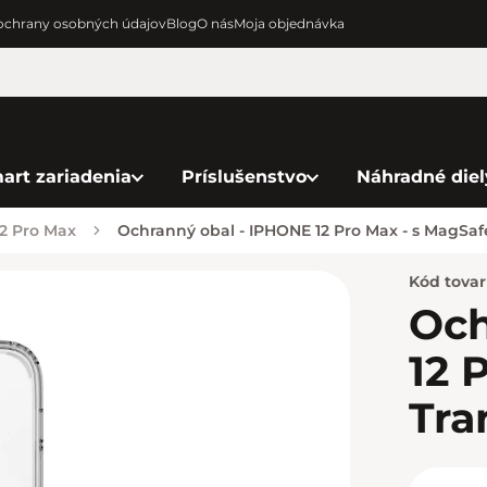
chrany osobných údajov
Blog
O nás
Moja objednávka
art zariadenia
Príslušenstvo
Náhradné diel
2 Pro Max
Ochranný obal - IPHONE 12 Pro Max - s MagSaf
Kód tova
Och
12 
Tra