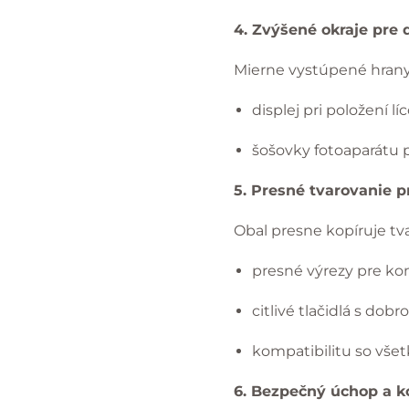
4. Zvýšené okraje pre 
Mierne vystúpené hrany
displej pri položení l
šošovky fotoaparátu 
5. Presné tvarovanie p
Obal presne kopíruje tv
presné výrezy pre ko
citlivé tlačidlá s dob
kompatibilitu so vše
6. Bezpečný úchop a k