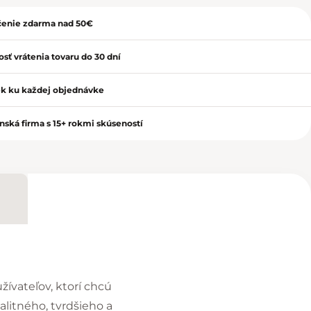
enie zdarma nad 50€
sť vrátenia tovaru do 30 dní
k ku každej objednávke
nská firma s 15+ rokmi skúseností
ívateľov, ktorí chcú
alitného, tvrdšieho a