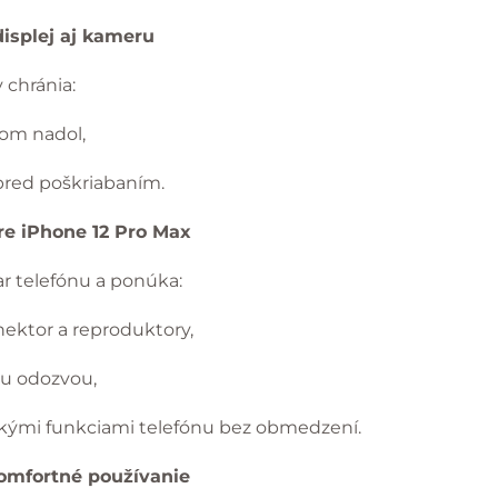
displej aj kameru
 chránia:
ícom nadol,
pred poškriabaním.
re iPhone 12 Pro Max
ar telefónu a ponúka:
nektor a reproduktory,
rou odozvou,
tkými funkciami telefónu bez obmedzení.
omfortné používanie