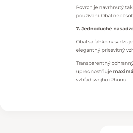
Povrch je navrhnutý tak
používaní. Obal nepôsob
7. Jednoduché nasadz
Obal sa ľahko nasadzuje 
elegantný priesvitný vzh
Transparentný ochranný
uprednostňuje
maximál
vzhľad svojho iPhonu.