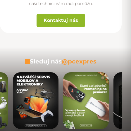
naši technici vám radi pomôžu.
Kontaktuj nás
Sleduj nás
@pcexpres