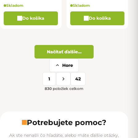
Skladom
Skladom
Do košíka
Do košíka
Načítať ďalšie...
Hore
Ovládacie prvky výpisu
1
42
Stránkovanie
830
položiek celkom
Potrebujete pomoc?
Ak ste nenašli čo hľadáte, alebo máte ďalšie otázky,