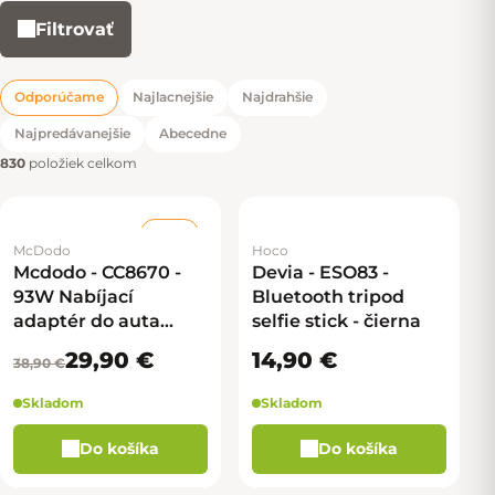
Filtrovať
Výpis produktov
Odporúčame
Najlacnejšie
Najdrahšie
Radenie produktov
Najpredávanejšie
Abecedne
830
položiek celkom
–23 %
McDodo
Hoco
Mcdodo - CC8670 -
Devia - ESO83 -
93W Nabíjací
Bluetooth tripod
adaptér do auta
selfie stick - čierna
1xUSB-C, 1xUSB-A +
29,90 €
14,90 €
38,90 €
kábel USB-C - čierna
Skladom
Skladom
Do košíka
Do košíka