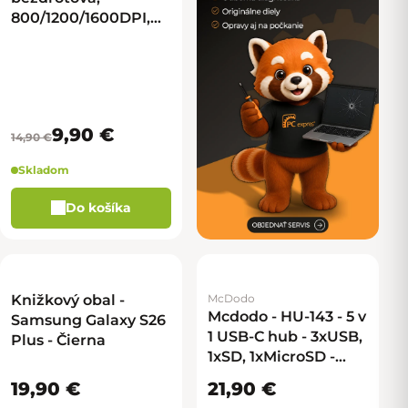
800/1200/1600DPI,
USB receiver - čierna
9,90 €
14,90 €
Skladom
Do košíka
Knižkový obal -
McDodo
Mcdodo - HU-143 - 5 v
Samsung Galaxy S26
1 USB-C hub - 3xUSB,
Plus - Čierna
1xSD, 1xMicroSD -
čierna
19,90 €
21,90 €