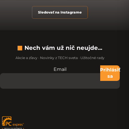
Sledovať na Instagrame
Nech vám už nič neujde...
Akcie a zľavy · Novinky z TECH sveta · Užitočné rady
Email
Nevypĺňajte toto pole:
Prihlásiť
sa
Zápätie