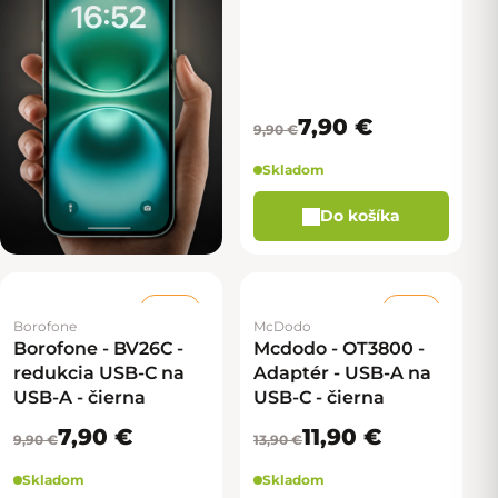
7,90 €
9,90 €
Skladom
Do košíka
–20 %
–14 %
Borofone
McDodo
Borofone - BV26C -
Mcdodo - OT3800 -
redukcia USB-C na
Adaptér - USB-A na
USB-A - čierna
USB-C - čierna
7,90 €
11,90 €
9,90 €
13,90 €
Skladom
Skladom