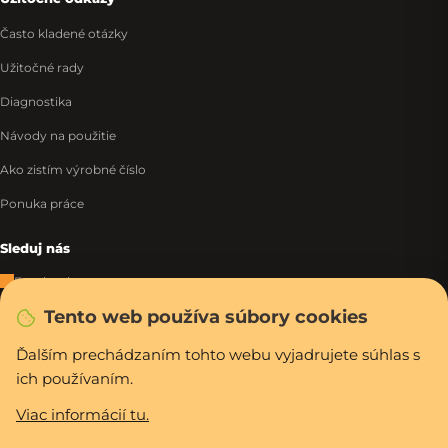
Často kladené otázky
Užitočné rady
Diagnostika
Návody na použitie
Ako zistím výrobné číslo
Ponuka práce
Sleduj nás
Facebook
Tento web používa súbory cookies
Instagram
Tiktok
Ďalším prechádzaním tohto webu vyjadrujete súhlas s
ich používaním.
WhatsApp
Viac informácií tu.
Rýchla a bezpečná platba