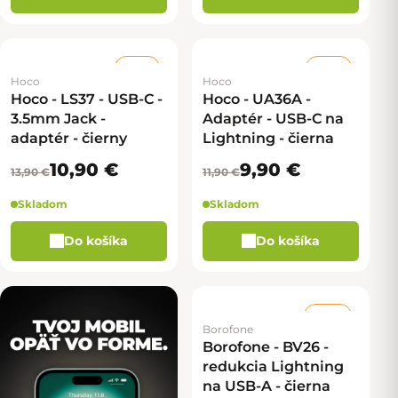
–21 %
–16 %
Hoco
Hoco
Hoco - LS37 - USB-C -
Hoco - UA36A -
3.5mm Jack -
Adaptér - USB-C na
adaptér - čierny
Lightning - čierna
10,90 €
9,90 €
13,90 €
11,90 €
Skladom
Skladom
Do košíka
Do košíka
–20 %
Borofone
Borofone - BV26 -
redukcia Lightning
na USB-A - čierna