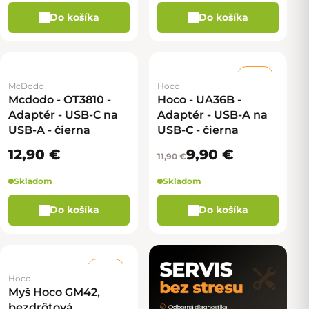
Do košíka
Do košíka
–16 %
McDodo
Hoco
Mcdodo - OT3810 -
Hoco - UA36B -
Adaptér - USB-C na
Adaptér - USB-A na
USB-A - čierna
USB-C - čierna
12,90 €
9,90 €
11,90 €
Skladom
Skladom
Do košíka
Do košíka
–33 %
Hoco
Myš Hoco GM42,
bezdrôtová,