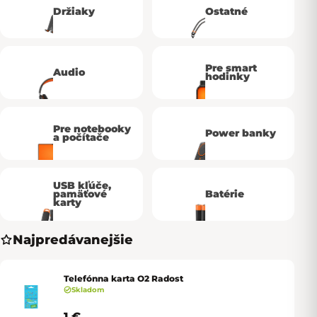
Držiaky
Ostatné
Pre smart
Audio
hodinky
Pre notebooky
Power banky
a počítače
USB kľúče,
pamäťové
Batérie
karty
Najpredávanejšie
Telefónna karta O2 Radost
Skladom
1 €