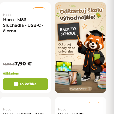
–53 %
Hoco
Hoco - M86 -
Slúchadlá - USB-C -
čierna
7,90 €
16,90 €
Skladom
Do košíka
–35 %
Hoco
Hoco