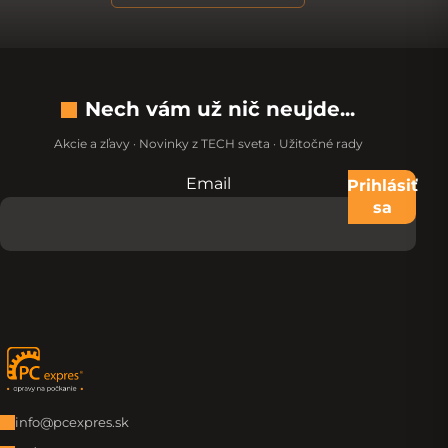
Nech vám už nič neujde...
Akcie a zľavy · Novinky z TECH sveta · Užitočné rady
Email
Nevypĺňajte toto pole:
Prihlásiť
sa
Zápätie
info@pcexpres.sk