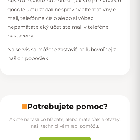
heslo a neviete ho obnoviť, ak ste pri vytváraní
google účtu zadali nesprávny alternatívny e-
mail, telefónne číslo alebo si vôbec
nepamätáte aký účet ste mali v telefóne
nastavený.
Na servis sa môžete zastaviť na ľubovoľnej z
našich
pobočiek
.
Potrebujete pomoc?
Ak ste nenašli čo hľadáte, alebo máte ďalšie otázky,
naši technici vám radi pomôžu.