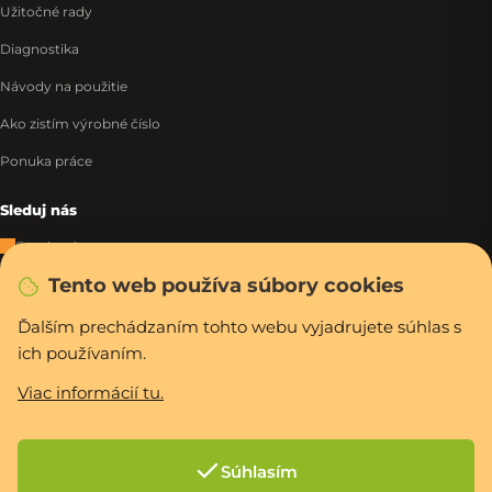
Užitočné rady
Diagnostika
Návody na použitie
Ako zistím výrobné číslo
Ponuka práce
Sleduj nás
Facebook
Tento web používa súbory cookies
Instagram
Tiktok
Ďalším prechádzaním tohto webu vyjadrujete súhlas s
ich používaním.
WhatsApp
Viac informácií tu.
Rýchla a bezpečná platba
Súhlasím