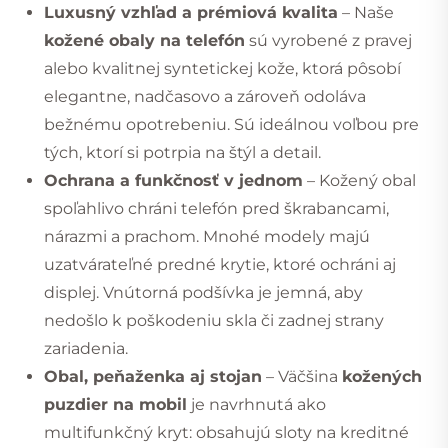
Luxusný vzhľad a prémiová kvalita
– Naše
kožené obaly na telefón
sú vyrobené z pravej
alebo kvalitnej syntetickej kože, ktorá pôsobí
elegantne, nadčasovo a zároveň odoláva
bežnému opotrebeniu. Sú ideálnou voľbou pre
tých, ktorí si potrpia na štýl a detail.
Ochrana a funkčnosť v jednom
– Kožený obal
spoľahlivo chráni telefón pred škrabancami,
nárazmi a prachom. Mnohé modely majú
uzatvárateľné predné krytie, ktoré ochráni aj
displej. Vnútorná podšívka je jemná, aby
nedošlo k poškodeniu skla či zadnej strany
zariadenia.
Obal, peňaženka aj stojan
– Väčšina
kožených
puzdier na mobil
je navrhnutá ako
multifunkčný kryt: obsahujú sloty na kreditné