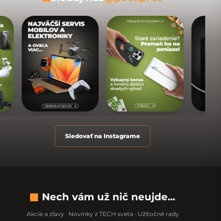
Sledovať na Instagrame
Nech vám už nič neujde...
Akcie a zľavy · Novinky z TECH sveta · Užitočné rady