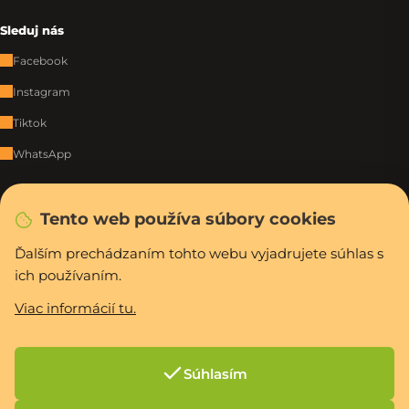
Sleduj nás
Facebook
Instagram
Tiktok
WhatsApp
Rýchla a bezpečná platba
Tento web používa súbory cookies
Ďalším prechádzaním tohto webu vyjadrujete súhlas s
ich používaním.
Vytvoril Shoptet Premium
Copyright 2026
PCexpres.sk
. Všetky práva vyhradené.
Upraviť nastavenie
Viac informácií tu.
cookies
Súhlasím