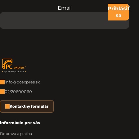
Email
Nevypĺňajte toto pole:
Prihlásiť
sa
Zápätie
info@pcexpres.sk
02/20600060
Kontaktný formulár
Informácie pre vás
Doprava a platba