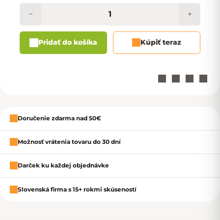
−
+
Pridať do košíka
Kúpiť teraz
Zavrieť
Doručenie zdarma nad 50€
Možnosť vrátenia tovaru do 30 dní
Darček ku každej objednávke
Slovenská firma s 15+ rokmi skúseností