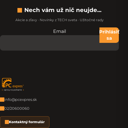
Nech vám už nič neujde...
Akcie a zľavy · Novinky z TECH sveta · Užitočné rady
Email
Nevypĺňajte toto pole:
Prihlásiť
sa
Zápätie
info@pcexpres.sk
02/20600060
Kontaktný formulár