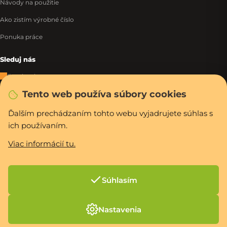
Návody na použitie
Ako zistím výrobné číslo
Ponuka práce
Sleduj nás
Facebook
Tento web používa súbory cookies
Instagram
Tiktok
Ďalším prechádzaním tohto webu vyjadrujete súhlas s
ich používaním.
WhatsApp
Viac informácií tu.
Rýchla a bezpečná platba
Súhlasím
Vytvoril Shoptet Premium
Nastavenia
Copyright 2026
PCexpres.sk
. Všetky práva vyhradené.
Upraviť nastavenie
cookies