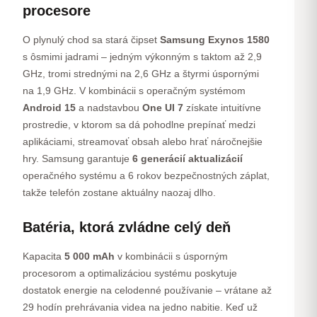
procesore
O plynulý chod sa stará čipset
Samsung Exynos 1580
s ôsmimi jadrami – jedným výkonným s taktom až 2,9
GHz, tromi strednými na 2,6 GHz a štyrmi úspornými
na 1,9 GHz. V kombinácii s operačným systémom
Android 15
a nadstavbou
One UI 7
získate intuitívne
prostredie, v ktorom sa dá pohodlne prepínať medzi
aplikáciami, streamovať obsah alebo hrať náročnejšie
hry. Samsung garantuje
6 generácií aktualizácií
operačného systému a 6 rokov bezpečnostných záplat,
takže telefón zostane aktuálny naozaj dlho.
Batéria, ktorá zvládne celý deň
Kapacita
5 000 mAh
v kombinácii s úsporným
procesorom a optimalizáciou systému poskytuje
dostatok energie na celodenné používanie – vrátane až
29 hodín prehrávania videa na jedno nabitie. Keď už