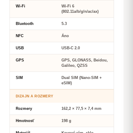
Wi-Fi
Wi-Fi 6
(802.11a/b/g/n/ac/ax)
Bluetooth
5.3
NFC
Áno
USB
USB-C 2.0
GPS
GPS, GLONASS, Beidou,
Galileo, QZSS
SIM
Dual SIM (Nano-SIM +
eSIM)
DIZAJN A ROZMERY
Rozmery
162,2 × 77,5 × 7,4 mm
Hmotnosť
198 g
Materiál
Kovový rám, sklo