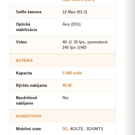
Selfie kamera
12 Mpx (f/2.2)
Optická
Áno (OIS)
stabilizácia
Video
4K @ 30 fps, spomalené
240 fps @HD
BATÉRIA
Kapacita
5 000 mAh
Rýchle nabíjanie
45 W
Bezdrôtové
Nie
nabíjanie
KONEKTIVITA
Mobilné siete
5G
, 4G/LTE, 3G/UMTS