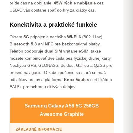
príde čas na dobíjanie,
45W rýchle nabíjanie
cez
USB-C vás dostane späť do hry za krátky čas.
Konektivita a praktické funkcie
Okrem
5G
pripojenia nechýba
Wi-Fi 6
(802.11ax),
Bluetooth 5.3
ani
NFC
pre bezkontaktné platby.
Telefón podporuje
dual SIM
vrátane eSIM, takže
môžete kombinovať dve čísla bez fyzickej druhej karty.
Nechýba GPS, GLONASS, Beidou, Galileo a QZSS pre
presnú navigáciu. O zabezpečenie sa stará snímač
odtlačkov prstov a platforma
Knox Vault
s certifikátom
EAL5+ pre ochranu citlivých údajov.
Samsung Galaxy A56 5G 256GB
Awesome Graphite
ZÁKLADNÉ INFORMÁCIE