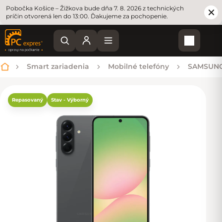
Pobočka Košice – Žižkova bude dňa 7. 8. 2026 z technických
príčin otvorená len do 13:00. Ďakujeme za pochopenie.
Nákupn
Smart zariadenia
Mobilné telefóny
SAMSUN
Domov
Repasovaný
Stav - Výborný