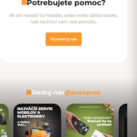
Potrebujete pomoc?
Ak ste nenašli čo hľadáte, alebo máte ďalšie otázky,
naši technici vám radi pomôžu.
Kontaktuj nás
Sleduj nás
@pcexpres