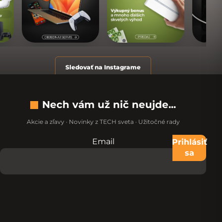
Sledovať na Instagrame
Nech vám už nič neujde...
Akcie a zľavy · Novinky z TECH sveta · Užitočné rady
Email
Nevypĺňajte toto pole:
Prihlásiť
sa