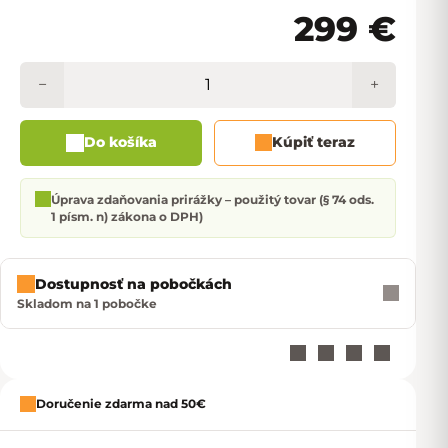
299 €
Jedno
−
+
Do košíka
Kúpiť teraz
Úprava zdaňovania prirážky – použitý tovar (§ 74 ods.
1 písm. n) zákona o DPH)
Dostupnosť na pobočkách
Skladom na 1 pobočke
Doručenie zdarma nad 50€
Zavrie