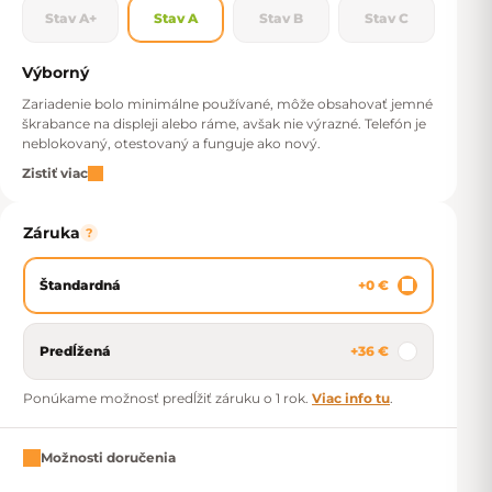
Stav A+
Stav A
Stav B
Stav C
Výborný
Zariadenie bolo minimálne používané, môže obsahovať jemné
škrabance na displeji alebo ráme, avšak nie výrazné. Telefón je
neblokovaný, otestovaný a funguje ako nový.
Zistiť viac
Záruka
?
Štandardná
+0 €
Predĺžená
+36 €
Ponúkame možnosť predĺžiť záruku o 1 rok.
Viac info tu
.
Možnosti doručenia