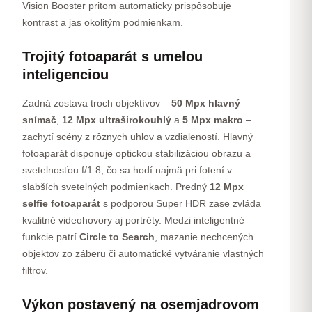
Vision Booster pritom automaticky prispôsobuje
kontrast a jas okolitým podmienkam.
Trojitý fotoaparát s umelou
inteligenciou
Zadná zostava troch objektívov –
50 Mpx hlavný
snímač
,
12 Mpx ultraširokouhlý
a
5 Mpx makro
–
zachytí scény z rôznych uhlov a vzdialeností. Hlavný
fotoaparát disponuje optickou stabilizáciou obrazu a
svetelnosťou f/1.8, čo sa hodí najmä pri fotení v
slabších svetelných podmienkach. Predný
12 Mpx
selfie fotoaparát
s podporou Super HDR zase zvláda
kvalitné videohovory aj portréty. Medzi inteligentné
funkcie patrí
Circle to Search
, mazanie nechcených
objektov zo záberu či automatické vytváranie vlastných
filtrov.
Výkon postavený na osemjadrovom