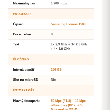
Maximálny jas
1 200 nitov
PROCESOR
Čipset
Samsung Exynos 1580
Počet jadier
8
Takt
1× 2,9 GHz + 3× 2,6 GHz
+ 4× 1,9 GHz
ÚLOŽISKO
Interná pamäť
256 GB
Slot na microSD
Nie
FOTOAPARÁT
Hlavný fotoaparát
50 Mpx (f/1.8) + 12 Mpx
ultraširoký (f/2.2) + 5
Mpx makro (f/2.4)