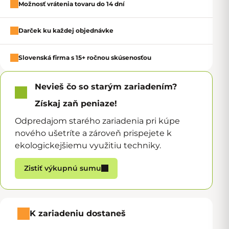
Možnosť vrátenia tovaru do 14 dní
Darček ku každej objednávke
Slovenská firma s 15+ ročnou skúsenosťou
Nevieš čo so starým zariadením?
Získaj zaň peniaze!
Odpredajom starého zariadenia pri kúpe
nového ušetríte a zároveň prispejete k
ekologickejšiemu využitiu techniky.
Zistiť výkupnú sumu
K zariadeniu dostaneš