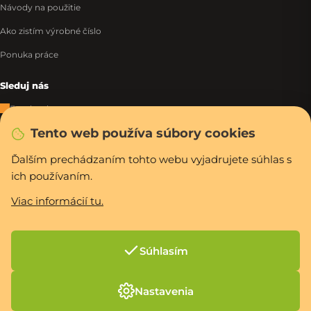
Návody na použitie
Ako zistím výrobné číslo
Ponuka práce
Sleduj nás
Facebook
Tento web používa súbory cookies
Instagram
Tiktok
Ďalším prechádzaním tohto webu vyjadrujete súhlas s
ich používaním.
WhatsApp
Viac informácií tu.
Rýchla a bezpečná platba
Súhlasím
Vytvoril Shoptet Premium
Nastavenia
Copyright 2026
PCexpres.sk
. Všetky práva vyhradené.
Upraviť nastavenie
cookies