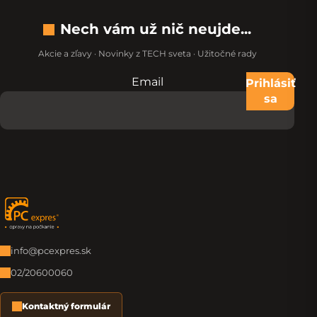
Nech vám už nič neujde...
Akcie a zľavy · Novinky z TECH sveta · Užitočné rady
Email
Nevypĺňajte toto pole:
Prihlásiť
sa
Zápätie
info@pcexpres.sk
02/20600060
Kontaktný formulár