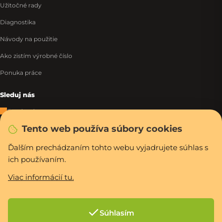
Užitočné rady
Diagnostika
Návody na použitie
Ako zistím výrobné číslo
Ponuka práce
Sleduj nás
Facebook
Tento web používa súbory cookies
Instagram
Tiktok
Ďalším prechádzaním tohto webu vyjadrujete súhlas s
ich používaním.
WhatsApp
Viac informácií tu.
Rýchla a bezpečná platba
Súhlasím