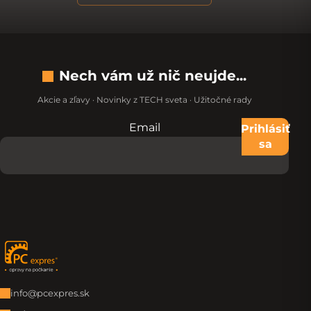
Nech vám už nič neujde...
Akcie a zľavy · Novinky z TECH sveta · Užitočné rady
Email
Nevypĺňajte toto pole:
Prihlásiť
sa
Zápätie
info@pcexpres.sk