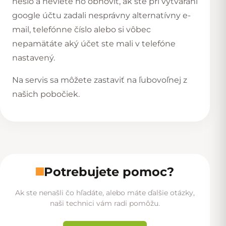
heslo a neviete ho obnoviť, ak ste pri vytváraní
google účtu zadali nesprávny alternatívny e-
mail, telefónne číslo alebo si vôbec
nepamätáte aký účet ste mali v telefóne
nastavený.
Na servis sa môžete zastaviť na ľubovoľnej z
našich
pobočiek
.
Potrebujete pomoc?
Ak ste nenašli čo hľadáte, alebo máte ďalšie otázky,
naši technici vám radi pomôžu.