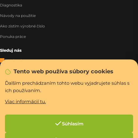
Diagnostika
Návody na použitie
Ako zistím výrobné číslo
Ponuka práce
Sleduj nás
Facebook
Tento web používa súbory cookies
Instagram
Tiktok
Ďalším prechádzaním tohto webu vyjadrujete súhlas s
ich používaním.
WhatsApp
Viac informácií tu.
Rýchla a bezpečná platba
Súhlasím
Vytvoril Shoptet Premium