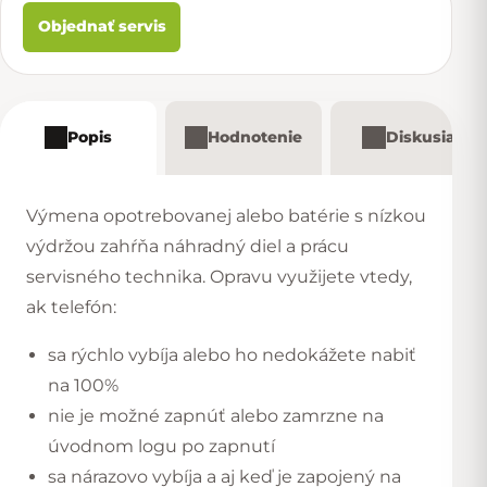
Objednať servis
Popis
Hodnotenie
Diskusia
Výmena opotrebovanej alebo batérie s nízkou
výdržou zahŕňa náhradný diel a prácu
servisného technika. Opravu využijete vtedy,
ak telefón:
sa rýchlo vybíja alebo ho nedokážete nabiť
na 100%
nie je možné zapnúť alebo zamrzne na
úvodnom logu po zapnutí
sa nárazovo vybíja a aj keď je zapojený na