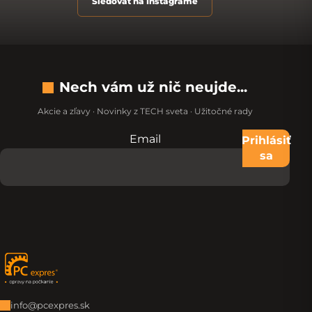
Sledovať na Instagrame
Nech vám už nič neujde...
Akcie a zľavy · Novinky z TECH sveta · Užitočné rady
Email
Nevypĺňajte toto pole:
Prihlásiť
sa
Zápätie
info@pcexpres.sk