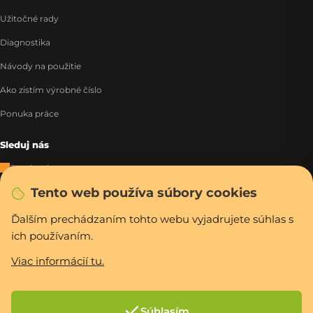
Užitočné rady
Diagnostika
Návody na použitie
Ako zistím výrobné číslo
Ponuka práce
Sleduj nás
Facebook
Tento web používa súbory cookies
Instagram
Tiktok
Ďalším prechádzaním tohto webu vyjadrujete súhlas s
ich používaním.
WhatsApp
Viac informácií tu.
Rýchla a bezpečná platba
Súhlasím