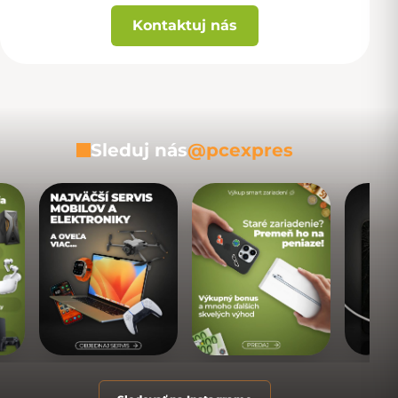
Kontaktuj nás
Sleduj nás
@pcexpres