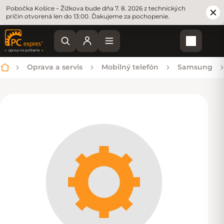
Pobočka Košice – Žižkova bude dňa 7. 8. 2026 z technických
príčin otvorená len do 13:00. Ďakujeme za pochopenie.
Nákupn
Oprava a servis
Mobilný telefón
Samsung
Domov