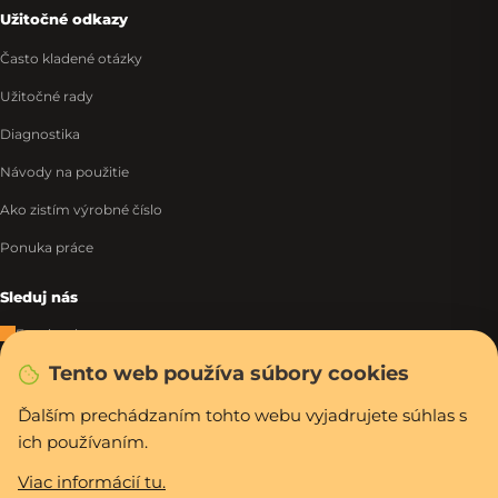
Užitočné odkazy
Často kladené otázky
Užitočné rady
Diagnostika
Návody na použitie
Ako zistím výrobné číslo
Ponuka práce
Sleduj nás
Facebook
Tento web používa súbory cookies
Instagram
Tiktok
Ďalším prechádzaním tohto webu vyjadrujete súhlas s
ich používaním.
WhatsApp
Viac informácií tu.