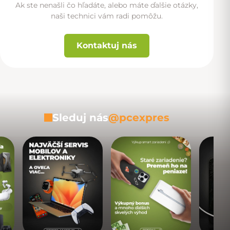
Ak ste nenašli čo hľadáte, alebo máte ďalšie otázky,
naši technici vám radi pomôžu.
Kontaktuj nás
Sleduj nás
@pcexpres