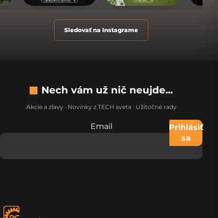
Sledovať na Instagrame
Nech vám už nič neujde...
Akcie a zľavy · Novinky z TECH sveta · Užitočné rady
Email
Nevypĺňajte toto pole:
Prihlásiť
sa