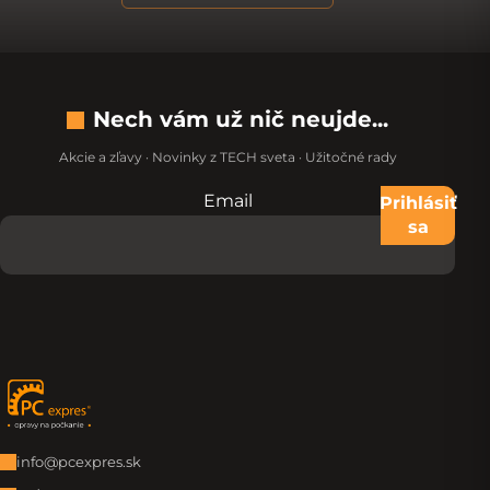
Nech vám už nič neujde...
Akcie a zľavy · Novinky z TECH sveta · Užitočné rady
Email
Nevypĺňajte toto pole:
Prihlásiť
sa
Zápätie
info@pcexpres.sk