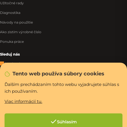
Užitočné rady
Diagnostika
Návody na použitie
Ako zistím výrobné číslo
Ponuka práce
Sleduj nás
Facebook
Tento web používa súbory cookies
Instagram
Tiktok
Ďalším prechádzaním tohto webu vyjadrujete súhlas s
ich používaním.
WhatsApp
Viac informácií tu.
Rýchla a bezpečná platba
Súhlasím