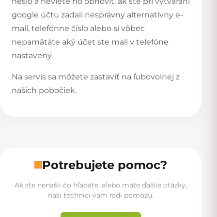
heslo a neviete ho obnoviť, ak ste pri vytváraní
google účtu zadali nesprávny alternatívny e-
mail, telefónne číslo alebo si vôbec
nepamätáte aký účet ste mali v telefóne
nastavený.
Na servis sa môžete zastaviť na ľubovoľnej z
našich
pobočiek
.
Potrebujete pomoc?
Ak ste nenašli čo hľadáte, alebo máte ďalšie otázky,
naši technici vám radi pomôžu.