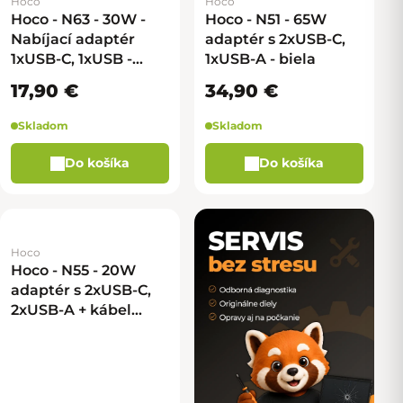
Hoco
Hoco
Hoco - N63 - 30W -
Hoco - N51 - 65W
Nabíjací adaptér
adaptér s 2xUSB-C,
1xUSB-C, 1xUSB -
1xUSB-A - biela
Biela
17,90 €
34,90 €
Skladom
Skladom
Do košíka
Do košíka
Hoco
Hoco - N55 - 20W
adaptér s 2xUSB-C,
2xUSB-A + kábel
USB-C na USB-C -
biela