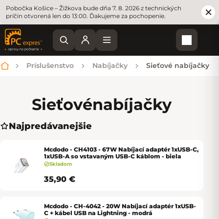
Pobočka Košice – Žižkova bude dňa 7. 8. 2026 z technických
príčin otvorená len do 13:00. Ďakujeme za pochopenie.
Nákupn
Príslušenstvo
Nabíjačky
Sieťové nabíjačky
Domov
Sieťové
nabíjačky
Najpredávanejšie
Mcdodo - CH4103 - 67W Nabíjací adaptér 1xUSB-C,
1xUSB-A so vstavaným USB-C káblom - biela
Skladom
35,90 €
Mcdodo - CH-4042 - 20W Nabíjací adaptér 1xUSB-
C + kábel USB na Lightning - modrá