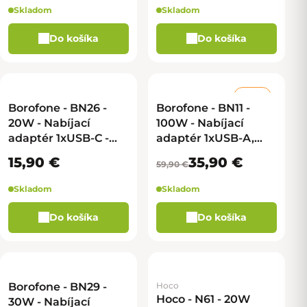
Skladom
Skladom
Do košíka
Do košíka
–40 %
Borofone - BN26 -
Borofone - BN11 -
20W - Nabíjací
100W - Nabíjací
adaptér 1xUSB-C -
adaptér 1xUSB-A,
biela
2xUSB-C + kábel
15,90 €
35,90 €
59,90 €
USB-C na USB-C -
biela
Skladom
Skladom
Do košíka
Do košíka
Borofone - BN29 -
Hoco
Hoco - N61 - 20W
30W - Nabíjací