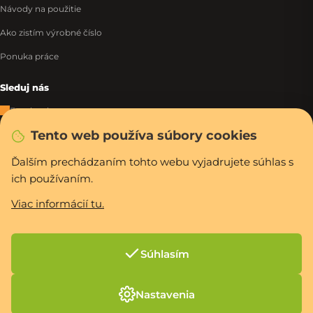
Návody na použitie
Ako zistím výrobné číslo
Ponuka práce
Sleduj nás
Facebook
Tento web používa súbory cookies
Instagram
Tiktok
Ďalším prechádzaním tohto webu vyjadrujete súhlas s
ich používaním.
WhatsApp
Viac informácií tu.
Rýchla a bezpečná platba
Súhlasím
Vytvoril Shoptet Premium
Nastavenia
Copyright 2026
PCexpres.sk
. Všetky práva vyhradené.
Upraviť nastavenie
cookies