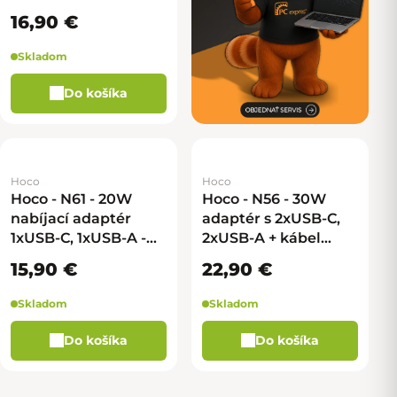
16,90 €
Skladom
Do košíka
Hoco
Hoco
Hoco - N61 - 20W
Hoco - N56 - 30W
nabíjací adaptér
adaptér s 2xUSB-C,
1xUSB-C, 1xUSB-A -
2xUSB-A + kábel
biela
USB-C na Lightning -
15,90 €
22,90 €
biela
Skladom
Skladom
Do košíka
Do košíka