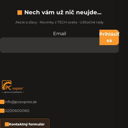
Nech vám už nič neujde...
Akcie a zľavy · Novinky z TECH sveta · Užitočné rady
Email
Nevypĺňajte toto pole:
Prihlásiť
sa
Zápätie
info@pcexpres.sk
02/20600060
Kontaktný formulár