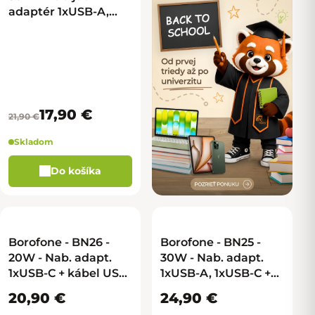
adaptér 1xUSB-A,
1xUSB-C - biela
17,90 €
21,90 €
Skladom
Do košíka
Borofone - BN26 -
Borofone - BN25 -
20W - Nab. adapt.
30W - Nab. adapt.
1xUSB-C + kábel USB-
1xUSB-A, 1xUSB-C +
C na Lightning -
kábel USB-C na
20,90 €
24,90 €
biela
Lightning - biela