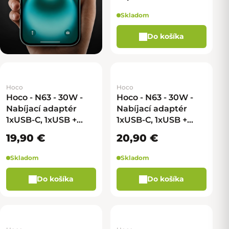
Skladom
Do košíka
Hoco
Hoco
Hoco - N63 - 30W -
Hoco - N63 - 30W -
Nabíjací adaptér
Nabíjací adaptér
1xUSB-C, 1xUSB +
1xUSB-C, 1xUSB +
kábel Type-C na
kábel Type-C na
19,90 €
20,90 €
Type-C - Biela
Lightning - Biela
Skladom
Skladom
Do košíka
Do košíka