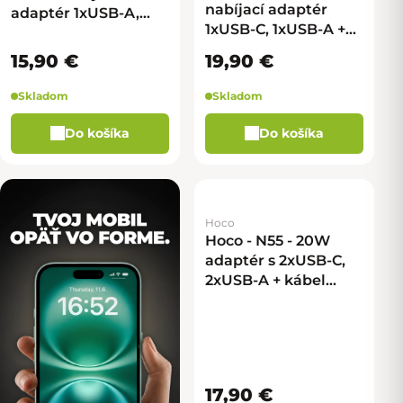
nabíjací adaptér
adaptér 1xUSB-A,
1xUSB-C, 1xUSB-A +
1xUSB-C - biela
kábel USB-C na
15,90 €
19,90 €
Lightning - biela
Skladom
Skladom
Do košíka
Do košíka
Hoco
Hoco - N55 - 20W
adaptér s 2xUSB-C,
2xUSB-A + kábel
USB-C na Lightning -
biela
17,90 €