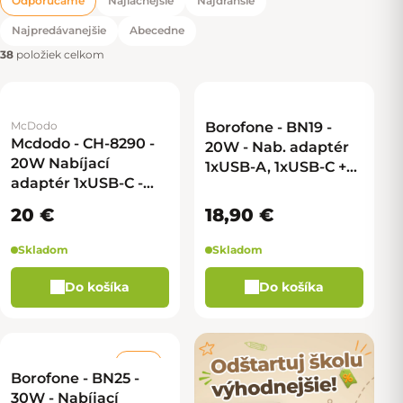
Odporúčame
Najlacnejšie
Najdrahšie
Radenie produktov
Najpredávanejšie
Abecedne
38
položiek celkom
McDodo
Borofone - BN19 -
Mcdodo - CH-8290 -
20W - Nab. adaptér
20W Nabíjací
1xUSB-A, 1xUSB-C +
adaptér 1xUSB-C -
kábel USB-C na
biela
Lightning - biela
20 €
18,90 €
Skladom
Skladom
Do košíka
Do košíka
–18 %
Borofone - BN25 -
30W - Nabíjací