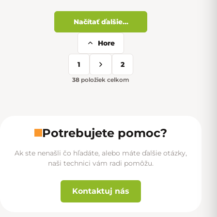
Načítať ďalšie...
Hore
Ovládacie prvky výpisu
1
2
Stránkovanie
38
položiek celkom
Potrebujete pomoc?
Ak ste nenašli čo hľadáte, alebo máte ďalšie otázky,
naši technici vám radi pomôžu.
Kontaktuj nás