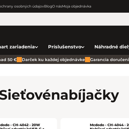
chrany osobných údajov
Blog
O nás
Moja objednávka
art zariadenia
Príslušenstvo
Náhradné diel
ad 50 €
Darček ku každej objednávke
Garancia doručenia
Sieťové
nabíjačky
dodo - CH-4042 - 20W
Mcdodo - CH-4044 - 
bíjací adaptér 1xUSB-C +
Nabíjací adaptér 1xU