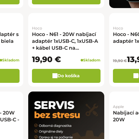
Hoco
Hoco
daptér s
Hoco - N61 - 20W nabíjací
Hoco - N6
 biela
adaptér 1xUSB-C, 1xUSB-A
adaptér 1
+ kábel USB-C na
Lightning - čierna
19,90 €
13,
Skladom
Skladom
19,90 €
Do košíka
Apple
 - 20W
Nabíjací 
xUSB-C -
20W