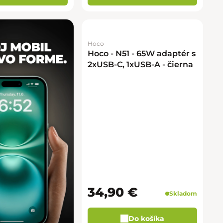
Hoco
Hoco - N51 - 65W adaptér s
2xUSB-C, 1xUSB-A - čierna
34,90 €
Skladom
Do košíka