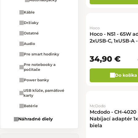
Káble
Držiaky
Hoco
Ostatné
Hoco - N51 - 65W a
2xUSB-C, 1xUSB-A -
Audio
Pre smart hodinky
34,90 €
Pre notebooky a
počítače
Do košíka
Power banky
USB kľúče, pamäťové
karty
McDodo
Batérie
Mcdodo - CH-4020
Nabíjací adaptér 1
Náhradné diely
biela