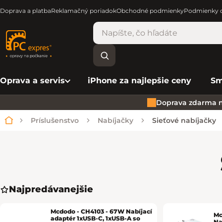
Doprava a platba
Reklamačný poriadok
Obchodné podmienky
Podmienky o
Oprava a servis
iPhone za najlepšie ceny
Sm
Doprava zdarma n
Príslušenstvo
Nabíjačky
Sieťové nabíjačky
Domov
Najpredávanejšie
Mcdodo - CH4103 - 67W Nabíjací
Mc
adaptér 1xUSB-C, 1xUSB-A so
Na