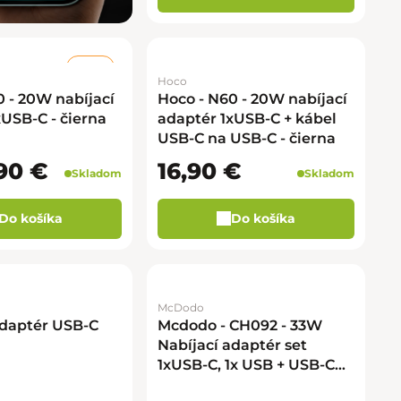
–30 %
Hoco
0 - 20W nabíjací
Hoco - N60 - 20W nabíjací
xUSB-C - čierna
adaptér 1xUSB-C + kábel
USB-C na USB-C - čierna
90 €
16,90 €
Skladom
Skladom
Do košíka
Do košíka
McDodo
adaptér USB-C
Mcdodo - CH092 - 33W
Nabíjací adaptér set
1xUSB-C, 1x USB + USB-C
na USB-C kábel - čierna