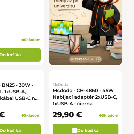
Skladom
Do košíka
- BN25 - 30W -
McDodo
Mcdodo - CH-4860 - 45W
t. 1xUSB-A,
Nabíjací adaptér 2xUSB-C,
 kábel USB-C na
1xUSB-A - čierna
- biela
 €
29,90 €
Skladom
Skladom
Do košíka
Do košíka