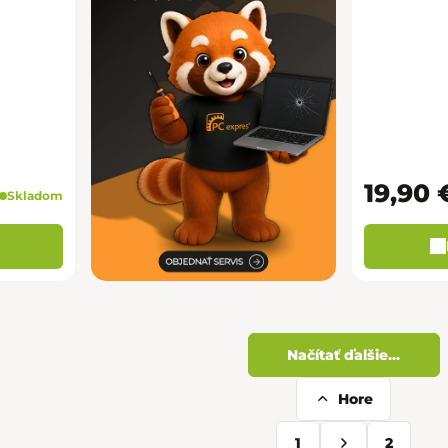
19,90 
Skladom
Načítať ďalšie...
Hore
Ovládacie 
1
2