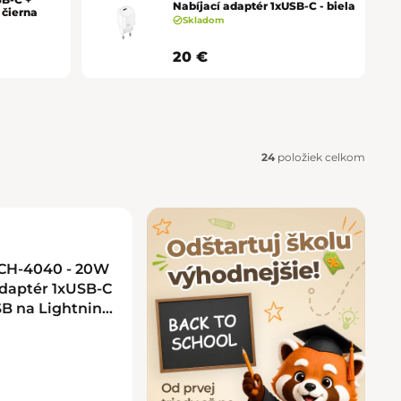
Košice - Optima
02/20 60 00 72
Nabíjací adaptér 1xUSB-C - biela
 čierna
Skladom
Košice - Žižkova 13
02/20 60 00 88
20 €
Martin - TULIP
02/20 60 00 77
Nitra - MLYNY
02/20 60 00 67
24
položiek celkom
Poprad - Forum
02/20 60 00 71
Prešov - Eperia
02/20 60 00 70
Prievidza - Korzo
02/20 60 00 82
CH-4040 - 20W
adaptér 1xUSB-C
Trenčín - Laugaricio
02/20 60 00 80
B na Lightning -
Trnava - City Arena
02/20 60 00 69
Žilina - Aupark
02/20 60 00 74