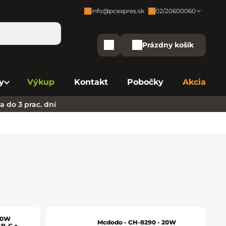
info@pcexpres.sk
02/20600060
Zákaznícka podpora:
Prázdny košík
Nákupný košík
Bratislava - Centrála
02/20 60 00 60
y
Výkup
Kontakt
Pobočky
Akcia
Bratislava - Avion
02/20 60 00 61
 do 3 prac. dní
Bratislava - Aupark
02/20 60 00 63
Bratislava - Central
02/20 60 00 84
Bratislava - Eurovea
02/20 60 00 75
B. Bystrica - Europa
02/20 60 00 81
Košice - Aupark
02/20 60 00 66
20W
Mcdodo - CH-8290 - 20W
SB-C +