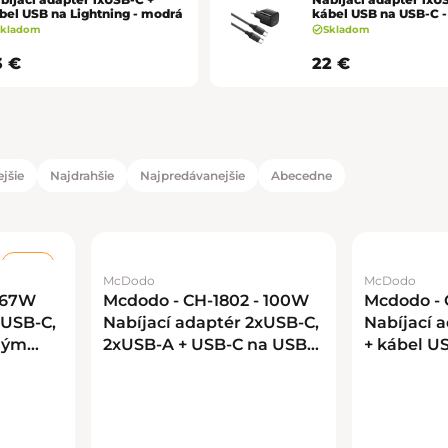
bel USB na Lightning - modrá
kábel USB na USB-C -
Skladom
Skladom
3 €
22 €
jšie
Najdrahšie
Najpredávanejšie
Abecedne
duktov
tov
–40 %
McDodo
McDodo
 67W
Mcdodo - CH-1802 - 100W
Mcdodo - 
xUSB-C,
Nabíjací adaptér 2xUSB-C,
Nabíjací 
ným
2xUSB-A + USB-C na USB-
+ kábel US
la
C kábel - čierna
čierna