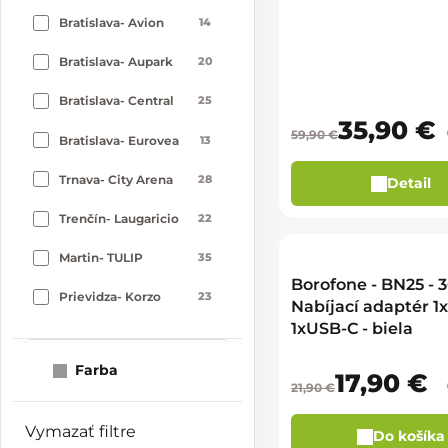
Bratislava- Avion
14
Bratislava- Aupark
20
Bratislava- Central
25
35,90 €
59,90 €
Bratislava- Eurovea
13
Trnava- City Arena
28
Detail
Trenčín- Laugaricio
22
Martin- TULIP
35
Borofone - BN25 - 
Prievidza- Korzo
23
Nabíjací adaptér 1
1xUSB-C - biela
Žilina- Aupark
37
Farba
Nitra- MLYNY
24
17,90 €
21,90 €
B. Bystrica- Europa
23
Vymazať filtre
Do košíka