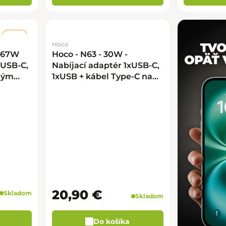
–33 %
Hoco
- 67W
Hoco - N63 - 30W -
xUSB-C,
Nabíjací adaptér 1xUSB-C,
ným
1xUSB + kábel Type-C na
erna
Lightning - Čierna
20,90 €
Skladom
Skladom
Do košíka