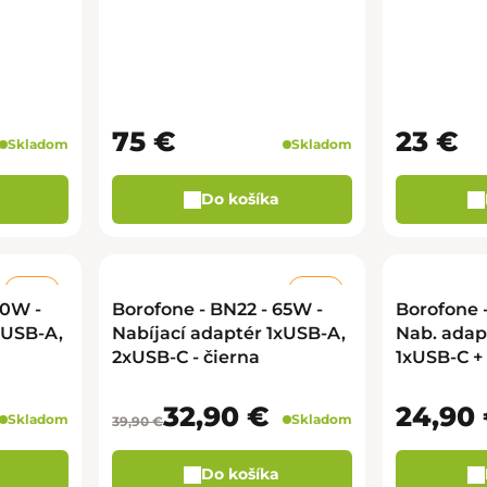
75 €
23 €
Skladom
Skladom
Do košíka
–18 %
–17 %
30W -
Borofone - BN22 - 65W -
Borofone 
xUSB-A,
Nabíjací adaptér 1xUSB-A,
Nab. adap
2xUSB-C - čierna
1xUSB-C +
Lightning 
32,90 €
24,90
Skladom
Skladom
39,90 €
Do košíka