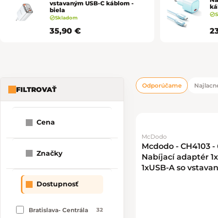
vstavaným USB-C káblom -
ká
biela
Skladom
35,90 €
2
Odporúčame
Najlacne
FILTROVAŤ
Bočný panel
Radenie pro
Výpis produk
Cena
McDodo
1
9
75
Mcdodo - CH4103 -
Značky
Nabíjací adaptér 1
1xUSB-A so vstava
USB-C káblom - bie
Dostupnosť
Bratislava- Centrála
32