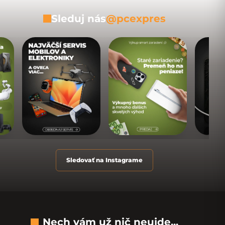
Sleduj nás
@pcexpres
Sledovať na Instagrame
Nech vám už nič neujde...