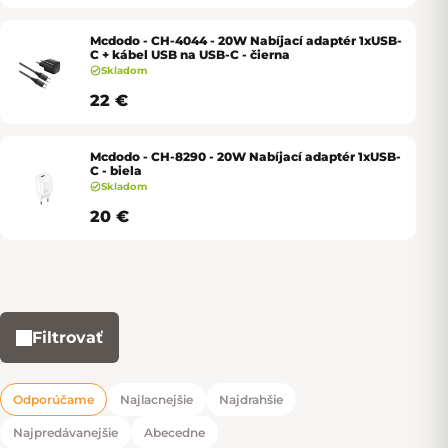
Mcdodo - CH-4044 - 20W Nabíjací adaptér 1xUSB-
C + kábel USB na USB-C - čierna
Skladom
22 €
Mcdodo - CH-8290 - 20W Nabíjací adaptér 1xUSB-
C - biela
Skladom
20 €
Filtrovať
Výpis produktov
Odporúčame
Najlacnejšie
Najdrahšie
Radenie produktov
Najpredávanejšie
Abecedne