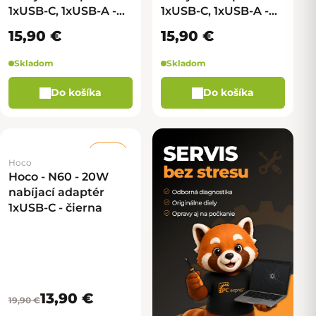
1xUSB-C, 1xUSB-A -
1xUSB-C, 1xUSB-A -
čierna
biela
15,90 €
15,90 €
Skladom
Skladom
Do košíka
Do košíka
–30 %
Hoco
Hoco - N60 - 20W
nabíjací adaptér
1xUSB-C - čierna
13,90 €
19,90 €