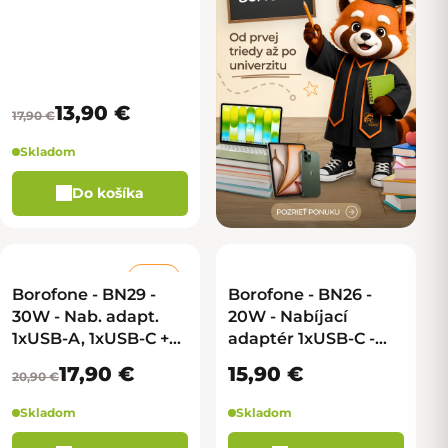
C - čierna
13,90 €
17,90 €
Skladom
Do košíka
–14 %
Borofone - BN29 -
Borofone - BN26 -
30W - Nab. adapt.
20W - Nabíjací
1xUSB-A, 1xUSB-C +
adaptér 1xUSB-C -
kábel USB-C na
biela
17,90 €
15,90 €
20,90 €
Lightning - biela
Skladom
Skladom