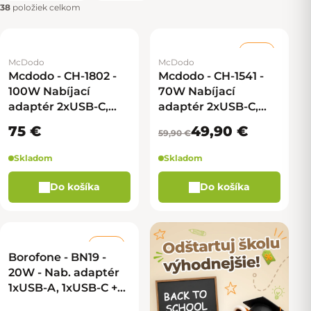
38
položiek celkom
–16 %
McDodo
McDodo
Mcdodo - CH-1802 -
Mcdodo - CH-1541 -
100W Nabíjací
70W Nabíjací
adaptér 2xUSB-C,
adaptér 2xUSB-C,
2xUSB-A + USB-C na
1xUSB-A - čierna
75 €
49,90 €
59,90 €
USB-C kábel - čierna
Skladom
Skladom
Do košíka
Do košíka
–22 %
Borofone - BN19 -
20W - Nab. adaptér
1xUSB-A, 1xUSB-C +
kábel USB-C na USB-