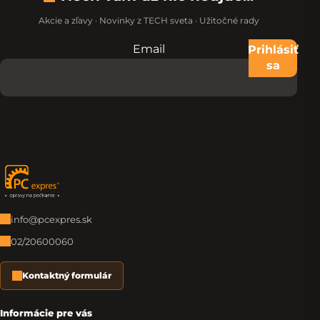
Akcie a zľavy · Novinky z TECH sveta · Užitočné rady
Email
Nevypĺňajte toto pole:
Prihlásiť
sa
Zápätie
info@pcexpres.sk
02/20600060
Kontaktný formulár
Informácie pre vás