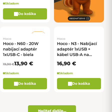
Skladom
Do košíka
–30 %
Hoco
Hoco
Hoco - N60 - 20W
Hoco - N3 - Nabíjací
nabíjací adaptér
adaptér 1xUSB +
1xUSB-C - biela
kábel USB-A na
MicroUSB - čierna
13,90 €
16,90 €
19,90 €
Skladom
Skladom
Do košíka
Do košíka
Načítať ďalšie...