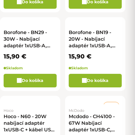
Do košíka
Do košíka
Borofone - BN29 -
Borofone - BN19 -
30W - Nabíjací
20W - Nabíjací
adaptér 1xUSB-A,
adaptér 1xUSB-A,
1xUSB-C - biela
1xUSB-C - čierna
15,90 €
15,90 €
Skladom
Skladom
Do košíka
Do košíka
–33 %
Hoco
McDodo
Hoco - N60 - 20W
Mcdodo - CH4100 -
nabíjací adaptér
67W Nabíjací
1xUSB-C + kábel USB-
adaptér 1xUSB-C,