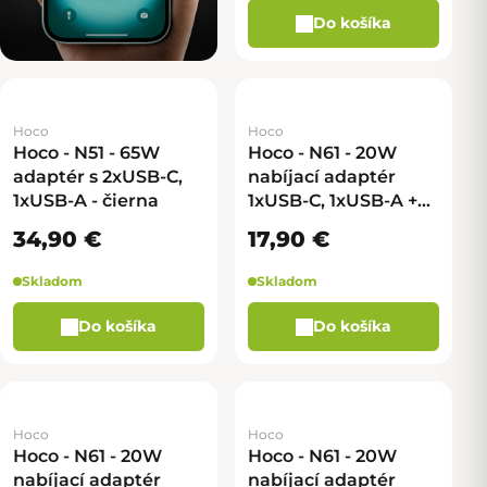
Do košíka
Hoco
Hoco
Hoco - N51 - 65W
Hoco - N61 - 20W
adaptér s 2xUSB-C,
nabíjací adaptér
1xUSB-A - čierna
1xUSB-C, 1xUSB-A +
kábel USB-C na USB-
34,90 €
17,90 €
C - biela
Skladom
Skladom
Do košíka
Do košíka
Hoco
Hoco
Hoco - N61 - 20W
Hoco - N61 - 20W
nabíjací adaptér
nabíjací adaptér