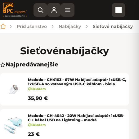
Nákupn
Príslušenstvo
Nabíjačky
Sieťové nabíjačky
Domov
Sieťové
nabíjačky
Najpredávanejšie
Mcdodo - CH4103 - 67W Nabíjací adaptér 1xUSB-C,
1xUSB-A so vstavaným USB-C káblom - biela
Skladom
35,90 €
Mcdodo - CH-4042 - 20W Nabíjací adaptér 1xUSB-
C + kábel USB na Lightning - modrá
Skladom
23 €