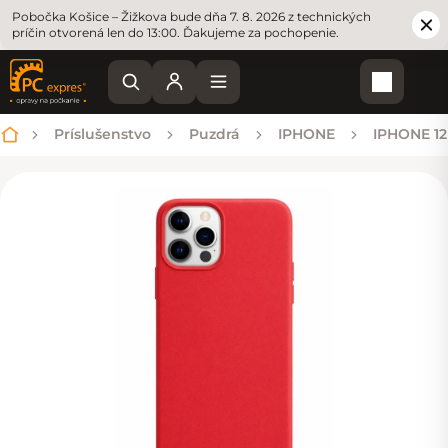
Pobočka Košice – Žižkova bude dňa 7. 8. 2026 z technických
príčin otvorená len do 13:00. Ďakujeme za pochopenie.
Nákupn
Príslušenstvo
Puzdrá
IPHONE
IPHONE 12
Domov