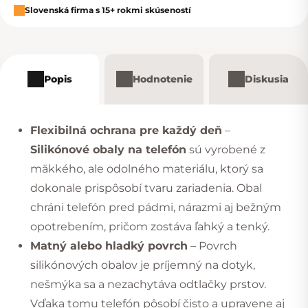
Slovenská firma s 15+ rokmi skúseností
Popis
Hodnotenie
Diskusia
Flexibilná ochrana pre každý deň
–
Silikónové obaly na telefón
sú vyrobené z
mäkkého, ale odolného materiálu, ktorý sa
dokonale prispôsobí tvaru zariadenia. Obal
chráni telefón pred pádmi, nárazmi aj bežným
opotrebením, pričom zostáva ľahký a tenký.
Matný alebo hladký povrch
– Povrch
silikónových obalov je príjemný na dotyk,
nešmýka sa a nezachytáva odtlačky prstov.
Vďaka tomu telefón pôsobí čisto a upravene aj