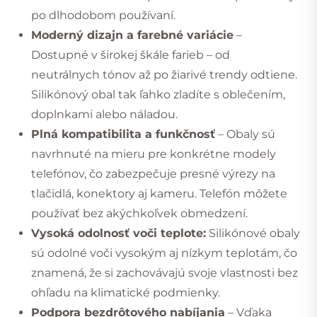
po dlhodobom používaní.
Moderný dizajn a farebné variácie
–
Dostupné v širokej škále farieb – od
neutrálnych tónov až po žiarivé trendy odtiene.
Silikónový obal tak ľahko zladíte s oblečením,
doplnkami alebo náladou.
Plná kompatibilita a funkčnosť
– Obaly sú
navrhnuté na mieru pre konkrétne modely
telefónov, čo zabezpečuje presné výrezy na
tlačidlá, konektory aj kameru. Telefón môžete
používať bez akýchkoľvek obmedzení.
Vysoká odolnosť voči teplote:
Silikónové obaly
sú odolné voči vysokým aj nízkym teplotám, čo
znamená, že si zachovávajú svoje vlastnosti bez
ohľadu na klimatické podmienky.
Podpora bezdrôtového nabíjania
– Vďaka