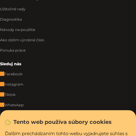
Užitočné rady
Diagnostika
Návody na použitie
Ako zistím výrobné číslo
Ponuka práce
Sleduj nás
Facebook
Instagram
Tiktok
WhatsApp
Tento web používa súbory cookies
Rýchla a bezpečná platba
Ďalším prechádzaním tohto webu vyjadrujete súhlas s