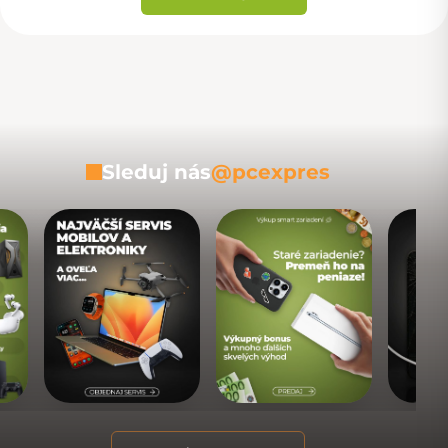
Sleduj nás
@pcexpres