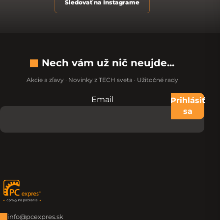
Sledovať na Instagrame
Nech vám už nič neujde...
Akcie a zľavy · Novinky z TECH sveta · Užitočné rady
Email
Nevypĺňajte toto pole:
Prihlásiť
sa
Zápätie
info@pcexpres.sk