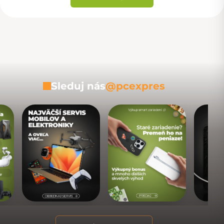
Sleduj nás
@pcexpres