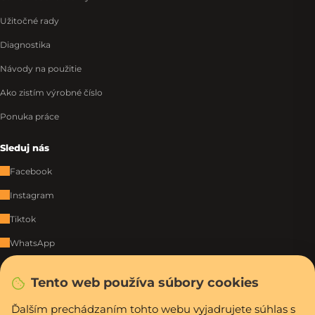
Užitočné rady
Diagnostika
Návody na použitie
Ako zistím výrobné číslo
Ponuka práce
Sleduj nás
Facebook
Instagram
Tiktok
WhatsApp
Tento web používa súbory cookies
Rýchla a bezpečná platba
Ďalším prechádzaním tohto webu vyjadrujete súhlas s