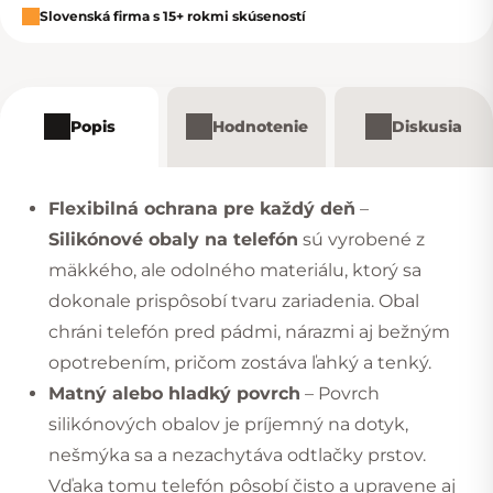
Slovenská firma s 15+ rokmi skúseností
Popis
Hodnotenie
Diskusia
Flexibilná ochrana pre každý deň
–
Silikónové obaly na telefón
sú vyrobené z
mäkkého, ale odolného materiálu, ktorý sa
dokonale prispôsobí tvaru zariadenia. Obal
chráni telefón pred pádmi, nárazmi aj bežným
opotrebením, pričom zostáva ľahký a tenký.
Matný alebo hladký povrch
– Povrch
silikónových obalov je príjemný na dotyk,
nešmýka sa a nezachytáva odtlačky prstov.
Vďaka tomu telefón pôsobí čisto a upravene aj