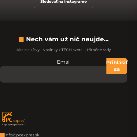
Sledovať na Instagrame
Nech vám už nič neujde...
Akcie a zľavy · Novinky z TECH sveta · Užitočné rady
Email
Nevypĺňajte toto pole:
Prihlásiť
sa
Zápätie
info@pcexpres.sk