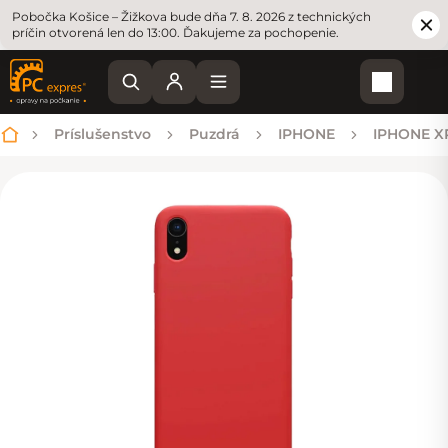
Pobočka Košice – Žižkova bude dňa 7. 8. 2026 z technických
príčin otvorená len do 13:00. Ďakujeme za pochopenie.
Nákupn
Príslušenstvo
Puzdrá
IPHONE
IPHONE X
Domov