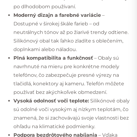
po dlhodobom používaní.
Moderný dizajn a farebné variácie
–
Dostupné v širokej škále farieb – od
neutrálnych tónov až po žiarivé trendy odtiene.
Silikónový obal tak ľahko zladíte s oblečením,
doplnkami alebo náladou.
Plná kompatibilita a funkčnosť
– Obaly sú
navrhnuté na mieru pre konkrétne modely
telefónov, čo zabezpečuje presné výrezy na
tlačidlá, konektory aj kameru. Telefón môžete
používať bez akýchkoľvek obmedzení.
Vysoká odolnosť voči teplote:
Silikónové obaly
sú odolné voči vysokým aj nízkym teplotám, čo
znamená, že si zachovávajú svoje vlastnosti bez
ohľadu na klimatické podmienky.
Podpora bezdrôtového nabíjania
– Vďaka