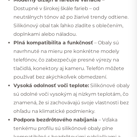
Dostupné v širokej škále farieb – od
neutrálnych tónov až po žiarivé trendy odtiene.
Silikónový obal tak ľahko zladíte s oblečením,
doplnkami alebo náladou.
Plná kompatibilita a funkčnosť
– Obaly sú
navrhnuté na mieru pre konkrétne modely
telefónov, čo zabezpečuje presné výrezy na
tlačidlá, konektory aj kameru. Telefón môžete
používať bez akýchkoľvek obmedzení.
Vysoká odolnosť voči teplote:
Silikónové obaly
sú odolné voči vysokým aj nízkym teplotám, čo
znamená, že si zachovávajú svoje vlastnosti bez
ohľadu na klimatické podmienky.
Podpora bezdrôtového nabíjania
– Vďaka
tenkému profilu sú silikónové obaly plne
kompatibilné s bezdrôtovými nabíjačkami a