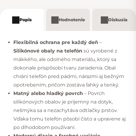
Popis
Hodnotenie
Diskusia
Flexibilná ochrana pre každý deň
–
Silikónové obaly na telefón
sú vyrobené z
mäkkého, ale odolného materiálu, ktorý sa
dokonale prispôsobí tvaru zariadenia. Obal
chráni telefón pred pádmi, nárazmi aj bežným
opotrebením, pričom zostáva ľahký a tenký.
Matný alebo hladký povrch
– Povrch
silikónových obalov je príjemný na dotyk,
nešmýka sa a nezachytáva odtlačky prstov.
Vďaka tomu telefón pôsobí čisto a upravene aj
po dlhodobom používaní.
Moderný dizajn a farebné variácie
–