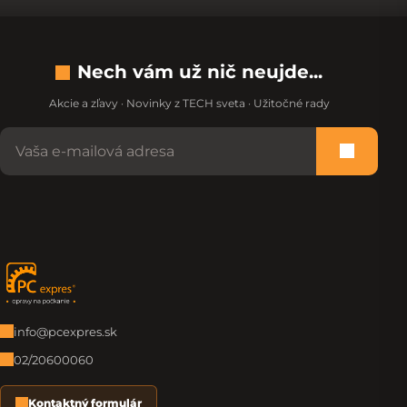
Nech vám už nič neujde...
Akcie a zľavy · Novinky z TECH sveta · Užitočné rady
Nevypĺňajte toto pole:
Prihlási
Zápätie
info@pcexpres.sk
02/20600060
Kontaktný formulár