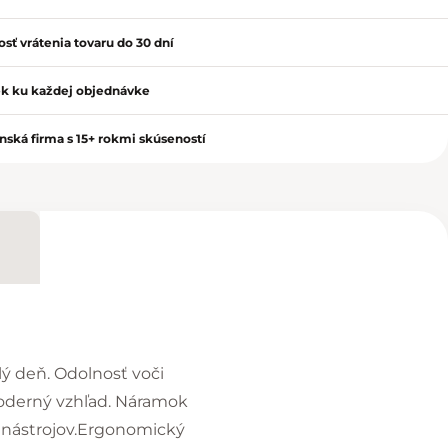
sť vrátenia tovaru do 30 dní
k ku každej objednávke
nská firma s 15+ rokmi skúseností
ý deň. Odolnosť voči
oderný vzhľad. Náramok
i nástrojov.Ergonomický