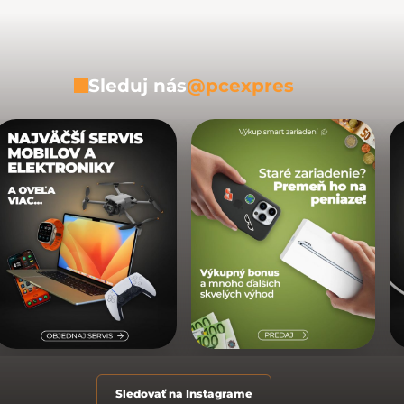
Sleduj nás
@pcexpres
Sledovať na Instagrame