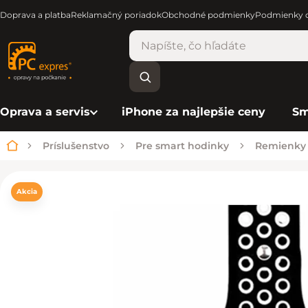
Doprava a platba
Reklamačný poriadok
Obchodné podmienky
Podmienky o
Oprava a servis
iPhone za najlepšie ceny
Sm
Príslušenstvo
Pre smart hodinky
Remienky
Domov
Akcia