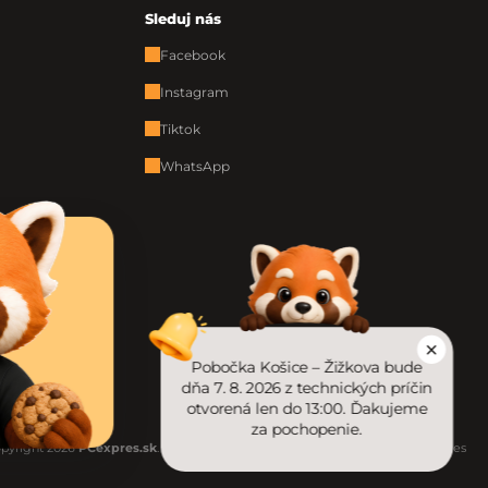
Sleduj nás
Facebook
Instagram
Tiktok
WhatsApp
Pobočka Košice – Žižkova bude
dňa 7. 8. 2026 z technických príčin
otvorená len do 13:00. Ďakujeme
za pochopenie.
pyright 2026
PCexpres.sk
. Všetky práva vyhradené.
Upraviť nastavenie cookies