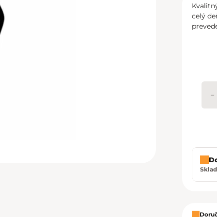
Kvalit
celý de
prevede
−
D
Sklad
Zavrie
Doruč