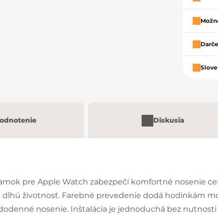
Možno
Darče
Slove
odnotenie
Diskusia
ramok pre Apple Watch zabezpečí komfortné nosenie cel
e dlhú životnosť. Farebné prevedenie dodá hodinkám m
ždodenné nosenie. Inštalácia je jednoduchá bez nutnost