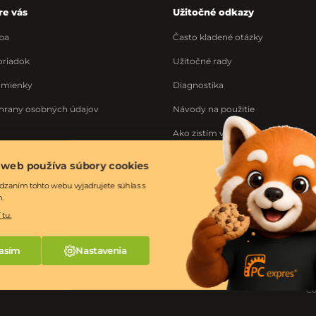
re vás
Užitočné odkazy
ba
Často kladené otázky
riadok
Užitočné rady
dmienky
Diagnostika
hrany osobných údajov
Návody na použitie
Ako zistím výrobné číslo
Ponuka práce
 web používa súbory cookies
ka
dzaním tohto webu vyjadrujete súhlas s
m.
 tu.
asím
Nastavenia
Co