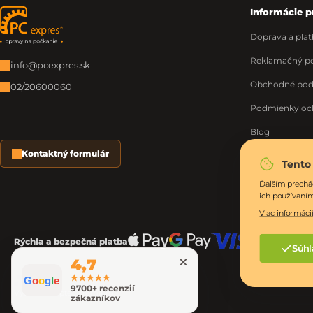
Informácie p
Zápätie
Doprava a plat
Reklamačný po
info@pcexpres.sk
Obchodné po
02/20600060
Podmienky oc
Blog
Kontaktný formulár
O nás
Tento
Moja objednáv
Ďalším prechá
ich používaní
Viac informácií
Rýchla a bezpečná platba
Súhl
4,7
G
o
o
g
l
e
9700+ recenzií
Vytvoril Shoptet Premium
zákazníkov