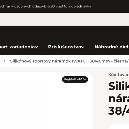
chrany osobných údajov
Blog
O nás
Moja objednávka
art zariadenia
Príslušenstvo
Náhradné diel
Silikónový športový náramok IWATCH 38/40mm - čierna/
Kód tova
24,90 €
–40 %
Sil
ná
38/