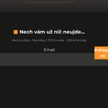
Nech vám už nič neujde...
Akcie a zľavy · Novinky z TECH sveta · Užitočné rady
Email
Nevypĺňajte toto pole:
Prihlás
sa