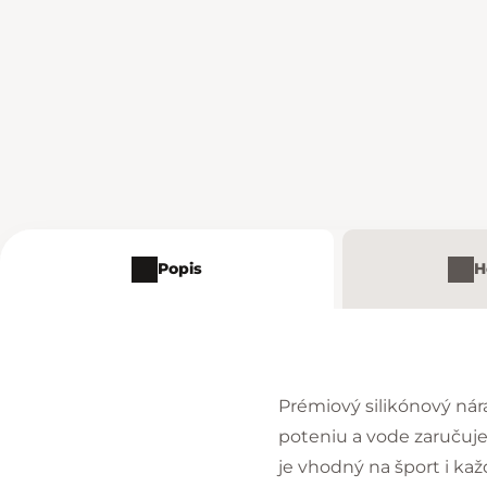
Popis
H
Prémiový silikónový ná
poteniu a vode zaručuj
je vhodný na šport i ka