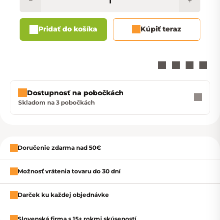
−
+
Pridať do košíka
Kúpiť teraz
Dostupnosť na pobočkách
Skladom na 3 pobočkách
Zavrieť
Doručenie zdarma nad 50€
Možnosť vrátenia tovaru do 30 dní
Darček ku každej objednávke
Slovenská firma s 15+ rokmi skúseností