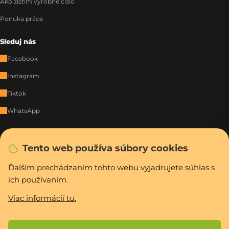
Ako zistím výrobné číslo
Ponuka práce
Sleduj nás
Facebook
Instagram
Tiktok
WhatsApp
Rýchla a bezpečná platba
Tento web používa súbory cookies
Ďalším prechádzaním tohto webu vyjadrujete súhlas s
ich používaním.
Vytvoril Shoptet Premium
Copyright 2026
PCexpres.sk
. Všetky práva vyhradené.
Upraviť nastavenie
Viac informácií tu.
cookies