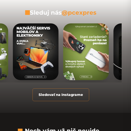
Sleduj nás
@pcexpres
Sledovať na Instagrame
Nech vám už nič neujde...