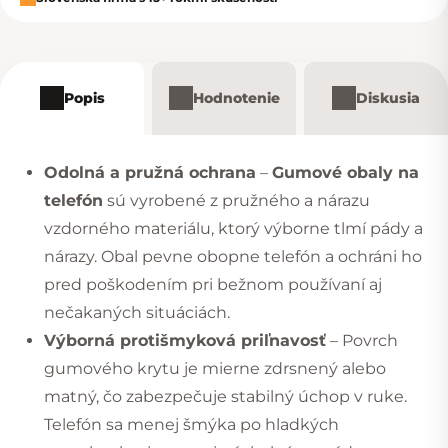
Popis
Hodnotenie
Diskusia
Odolná a pružná ochrana
–
Gumové obaly na
telefón
sú vyrobené z pružného a nárazu
vzdorného materiálu, ktorý výborne tlmí pády a
nárazy. Obal pevne obopne telefón a ochráni ho
pred poškodením pri bežnom používaní aj
nečakaných situáciách.
Výborná protišmyková priľnavosť
– Povrch
gumového krytu je mierne zdrsnený alebo
matný, čo zabezpečuje stabilný úchop v ruke.
Telefón sa menej šmýka po hladkých