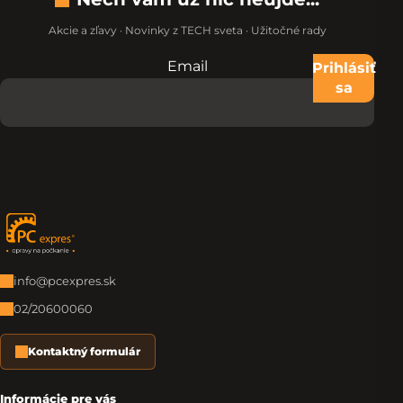
Akcie a zľavy · Novinky z TECH sveta · Užitočné rady
Email
Nevypĺňajte toto pole:
Prihlásiť
sa
Zápätie
info@pcexpres.sk
02/20600060
Kontaktný formulár
Informácie pre vás