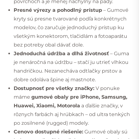
povrchoch a je menej náchylný na pády.
Presné výrezy a pohodlný prístup
– Gumové
kryty sú presne tvarované podľa konkrétnych
modelov, čo zaručuje jednoduchý prístup ku
všetkým konektorom, tlačidlám a fotoaparátu
bez potreby obal dávať dole.
Jednoduchá údržba a dlhá životnosť
– Guma
je nenáročná na údržbu – stačí ju utrieť vlhkou
handričkou. Nezanecháva odtlačky prstov a
dobre odoláva špine aj mastnote.
Dostupnosť pre všetky značky:
V ponuke
máme
gumové obaly pre iPhone, Samsung,
Huawei, Xiaomi, Motorola
a ďalšie značky, v
rôznych farbách aj hrúbkach – od ultra tenkých
po zosilnené (rugged) modely.
Cenovo dostupné riešenie:
Gumové obaly sú