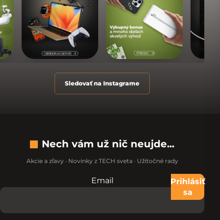
Sledovať na Instagrame
Nech vám už nič neujde...
Akcie a zľavy · Novinky z TECH sveta · Užitočné rady
Email
Nevypĺňajte toto pole:
Prihlásiť
sa