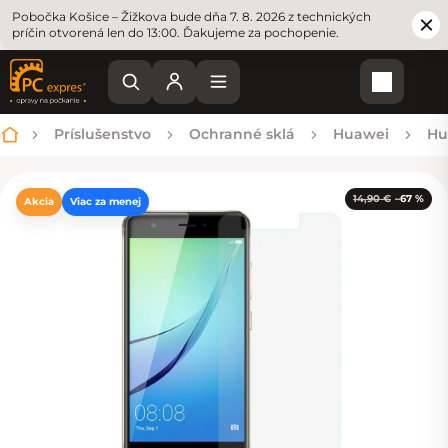
Pobočka Košice – Žižkova bude dňa 7. 8. 2026 z technických
príčin otvorená len do 13:00. Ďakujeme za pochopenie.
Nákupn
Príslušenstvo
Ochranné sklá
Huawei
Hu
Domov
14,90 €
–67 %
Akcia
Viac za menej