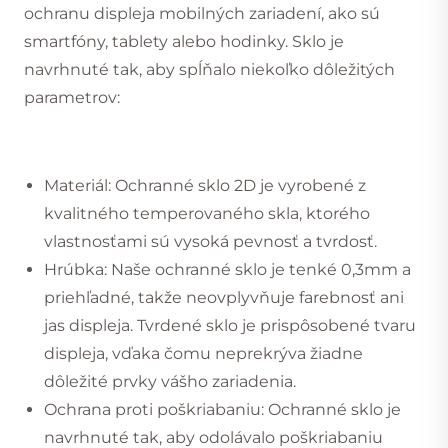
ochranu displeja mobilných zariadení, ako sú
smartfóny, tablety alebo hodinky. Sklo je
navrhnuté tak, aby spĺňalo niekoľko dôležitých
parametrov:
Materiál: Ochranné sklo 2D je vyrobené z
kvalitného temperovaného skla, ktorého
vlastnosťami sú vysoká pevnosť a tvrdosť.
Hrúbka: Naše ochranné sklo je tenké 0,3mm a
priehľadné, takže neovplyvňuje farebnosť ani
jas displeja. Tvrdené sklo je prispôsobené tvaru
displeja, vďaka čomu neprekrýva žiadne
dôležité prvky vášho zariadenia.
Ochrana proti poškriabaniu: Ochranné sklo je
navrhnuté tak, aby odolávalo poškriabaniu