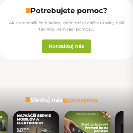
Potrebujete pomoc?
Ak ste nenašli čo hľadáte, alebo máte ďalšie otázky, naši
technici vám radi pomôžu.
Kontaktuj nás
Sleduj nás
@pcexpres