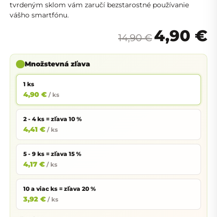
tvrdeným sklom vám zaručí bezstarostné používanie
vášho smartfónu.
4,90 €
14,90 €
Množstevná zľava
1 ks
4,90 €
/ ks
2 - 4 ks = zľava 10 %
4,41 €
/ ks
5 - 9 ks = zľava 15 %
4,17 €
/ ks
10 a viac ks = zľava 20 %
3,92 €
/ ks