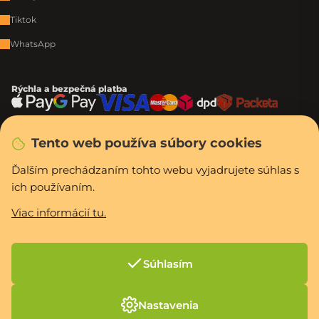
Tiktok
WhatsApp
Rýchla a bezpečná platba
Tento web používa súbory cookies
Vytvoril Shoptet Premium
Copyright 2026
PCexpres.sk
. Všetky práva vyhradené.
Upraviť nastavenie
Ďalším prechádzaním tohto webu vyjadrujete súhlas s
cookies
ich používaním.
Viac informácií tu.
Súhlasím
Nastavenia