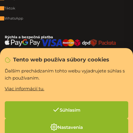
Tiktok
WhatsApp
Rýchla a bezpečná platba
Tento web používa súbory cookies
Vytvoril Shoptet Premium
Copyright 2026
PCexpres.sk
. Všetky práva vyhradené.
Upraviť nastavenie
Ďalším prechádzaním tohto webu vyjadrujete súhlas s
cookies
ich používaním.
Viac informácií tu.
Súhlasím
Nastavenia