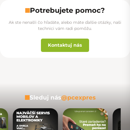
Potrebujete pomoc?
Ak ste nenašli čo hľadáte, alebo máte ďalšie otázky, naši
technici vám radi pomôžu.
Kontaktuj nás
Sleduj nás
@pcexpres