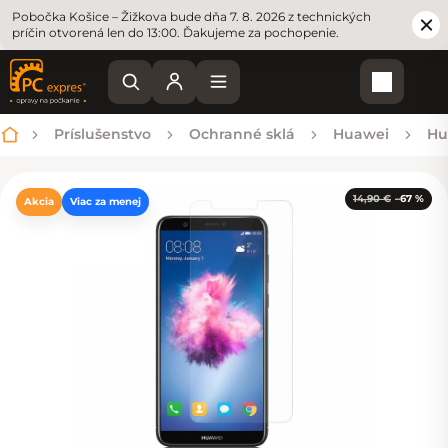
Pobočka Košice – Žižkova bude dňa 7. 8. 2026 z technických
príčin otvorená len do 13:00. Ďakujeme za pochopenie.
Nákupn
Príslušenstvo
Ochranné sklá
Huawei
Hu
Domov
14,90 €
–67 %
Akcia
Viac za menej