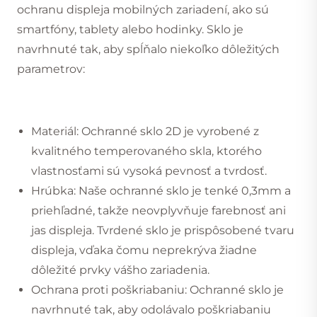
ochranu displeja mobilných zariadení, ako sú
smartfóny, tablety alebo hodinky. Sklo je
navrhnuté tak, aby spĺňalo niekoľko dôležitých
parametrov:
Materiál: Ochranné sklo 2D je vyrobené z
kvalitného temperovaného skla, ktorého
vlastnosťami sú vysoká pevnosť a tvrdosť.
Hrúbka: Naše ochranné sklo je tenké 0,3mm a
priehľadné, takže neovplyvňuje farebnosť ani
jas displeja. Tvrdené sklo je prispôsobené tvaru
displeja, vďaka čomu neprekrýva žiadne
dôležité prvky vášho zariadenia.
Ochrana proti poškriabaniu: Ochranné sklo je
navrhnuté tak, aby odolávalo poškriabaniu