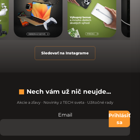
Sledovať na Instagrame
Nech vám už nič neujde...
Akcie a zľavy · Novinky z TECH sveta · Užitočné rady
Email
Nevypĺňajte toto pole:
Prihlásiť
sa