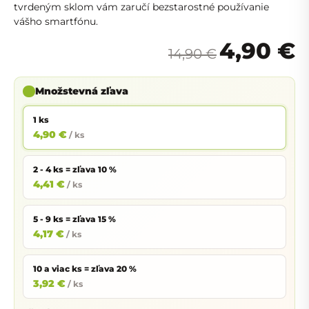
tvrdeným sklom vám zaručí bezstarostné používanie
vášho smartfónu.
4,90 €
14,90 €
Množstevná zľava
1 ks
4,90 €
/ ks
2 - 4 ks = zľava 10 %
4,41 €
/ ks
5 - 9 ks = zľava 15 %
4,17 €
/ ks
10 a viac ks = zľava 20 %
3,92 €
/ ks