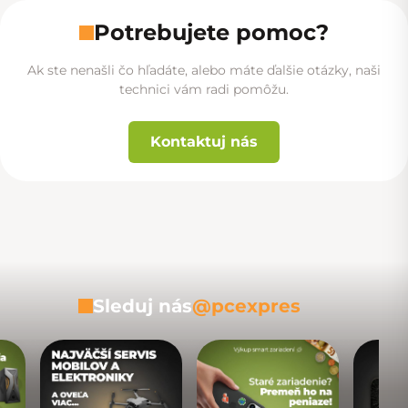
Potrebujete pomoc?
Ak ste nenašli čo hľadáte, alebo máte ďalšie otázky, naši
technici vám radi pomôžu.
Kontaktuj nás
Sleduj nás
@pcexpres