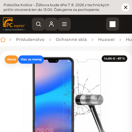
Pobočka Košice – Žižkova bude dňa 7. 8. 2026 z technických
príčin otvorená len do 13:00. Ďakujeme za pochopenie.
Nákupn
Príslušenstvo
Ochranné sklá
Huawei
Hu
Domov
14,90 €
–67 %
Akcia
Viac za menej