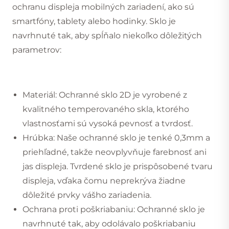
ochranu displeja mobilných zariadení, ako sú
smartfóny, tablety alebo hodinky. Sklo je
navrhnuté tak, aby spĺňalo niekoľko dôležitých
parametrov:
Materiál: Ochranné sklo 2D je vyrobené z
kvalitného temperovaného skla, ktorého
vlastnosťami sú vysoká pevnosť a tvrdosť.
Hrúbka: Naše ochranné sklo je tenké 0,3mm a
priehľadné, takže neovplyvňuje farebnosť ani
jas displeja. Tvrdené sklo je prispôsobené tvaru
displeja, vďaka čomu neprekrýva žiadne
dôležité prvky vášho zariadenia.
Ochrana proti poškriabaniu: Ochranné sklo je
navrhnuté tak, aby odolávalo poškriabaniu