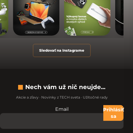
Sledovať na Instagrame
Nech vám už nič neujde...
Akcie a zľavy · Novinky z TECH sveta · Užitočné rady
Email
Nevypĺňajte toto pole:
Prihlásiť
sa