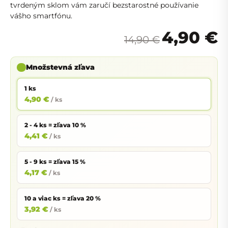
tvrdeným sklom vám zaručí bezstarostné používanie
vášho smartfónu.
4,90 €
14,90 €
Množstevná zľava
1 ks
4,90 €
/ ks
2 - 4 ks = zľava 10 %
4,41 €
/ ks
5 - 9 ks = zľava 15 %
4,17 €
/ ks
10 a viac ks = zľava 20 %
3,92 €
/ ks