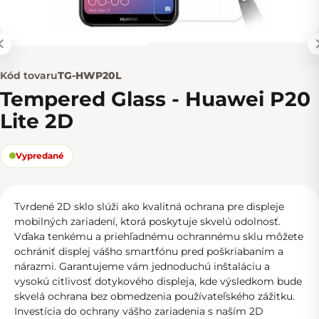
Kód tovaru
TG-HWP20L
Tempered Glass - Huawei P20
Lite 2D
Vypredané
Tvrdené 2D sklo slúži ako kvalitná ochrana pre displeje
mobilných zariadení, ktorá poskytuje skvelú odolnosť.
Vďaka tenkému a priehľadnému ochrannému sklu môžete
ochrániť displej vášho smartfónu pred poškriabaním a
nárazmi. Garantujeme vám jednoduchú inštaláciu a
vysokú citlivosť dotykového displeja, kde výsledkom bude
skvelá ochrana bez obmedzenia používateľského zážitku.
Investícia do ochrany vášho zariadenia s naším 2D