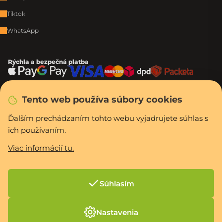
Tiktok
WhatsApp
Rýchla a bezpečná platba
Tento web používa súbory cookies
Vytvoril Shoptet Premium
Copyright 2026
PCexpres.sk
. Všetky práva vyhradené.
Upraviť nastavenie
Ďalším prechádzaním tohto webu vyjadrujete súhlas s
cookies
ich používaním.
Viac informácií tu.
Súhlasím
Nastavenia