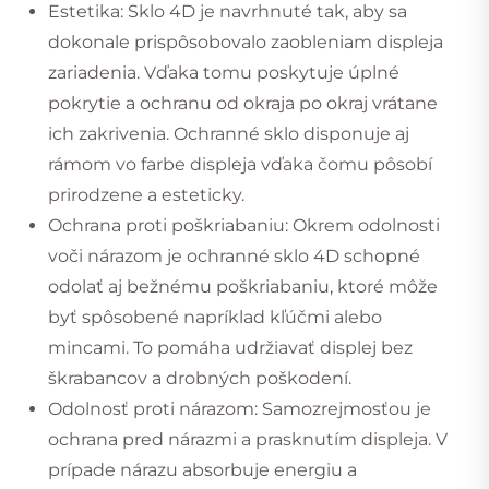
Estetika: Sklo 4D je navrhnuté tak, aby sa
dokonale prispôsobovalo zaobleniam displeja
zariadenia. Vďaka tomu poskytuje úplné
pokrytie a ochranu od okraja po okraj vrátane
ich zakrivenia. Ochranné sklo disponuje aj
rámom vo farbe displeja vďaka čomu pôsobí
prirodzene a esteticky.
Ochrana proti poškriabaniu: Okrem odolnosti
voči nárazom je ochranné sklo 4D schopné
odolať aj bežnému poškriabaniu, ktoré môže
byť spôsobené napríklad kľúčmi alebo
mincami. To pomáha udržiavať displej bez
škrabancov a drobných poškodení.
Odolnosť proti nárazom: Samozrejmosťou je
ochrana pred nárazmi a prasknutím displeja. V
prípade nárazu absorbuje energiu a