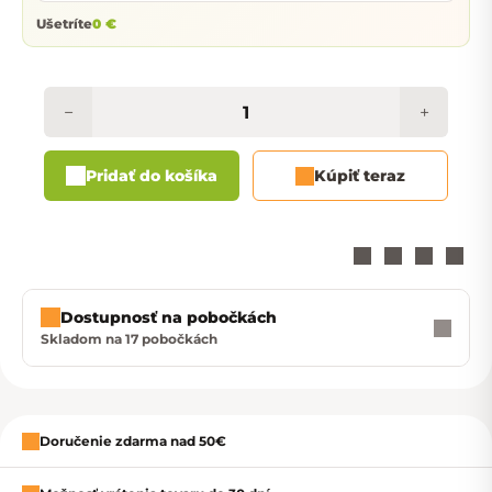
Ušetríte
0 €
−
+
Pridať do košíka
Kúpiť teraz
Dostupnosť na pobočkách
Skladom na 17 pobočkách
Zavrieť
Doručenie zdarma nad 50€