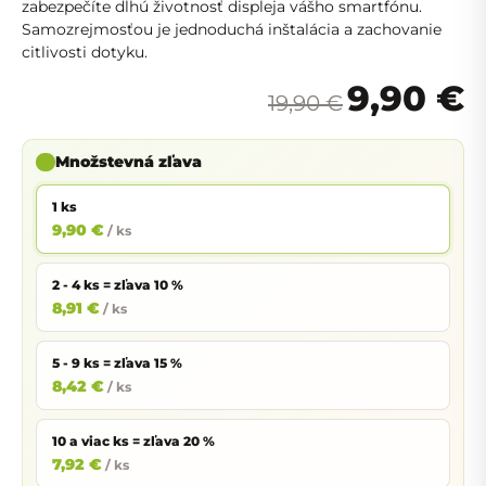
zabezpečíte dlhú životnosť displeja vášho smartfónu.
Samozrejmosťou je jednoduchá inštalácia a zachovanie
citlivosti dotyku.
9,90 €
19,90 €
Množstevná zľava
1 ks
9,90 €
/ ks
2 - 4 ks = zľava 10 %
8,91 €
/ ks
5 - 9 ks = zľava 15 %
8,42 €
/ ks
10 a viac ks = zľava 20 %
7,92 €
/ ks