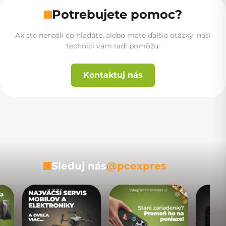
Potrebujete pomoc?
Ak ste nenašli čo hľadáte, alebo máte ďalšie otázky, naši
technici vám radi pomôžu.
Kontaktuj nás
Sleduj nás
@pcexpres