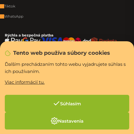
Tiktok
WhatsApp
Rýchla a bezpečná platba
Tento web používa súbory cookies
Vytvoril Shoptet Premium
Ďalším prechádzaním tohto webu vyjadrujete súhlas s
Copyright 2026
PCexpres.sk
. Všetky práva vyhradené.
Upraviť nastavenie
cookies
ich používaním.
Viac informácií tu.
Súhlasím
Nastavenia