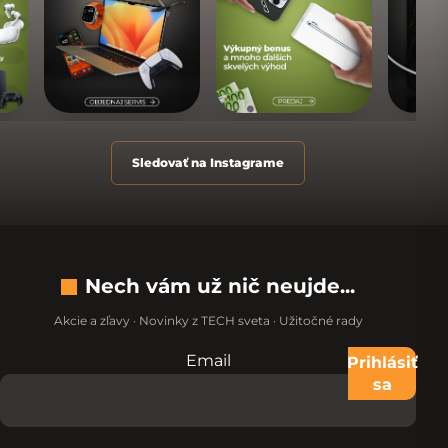
Sledovať na Instagrame
Nech vám už nič neujde...
Akcie a zľavy · Novinky z TECH sveta · Užitočné rady
Email
Nevypĺňajte toto pole:
Prihlásiť
sa