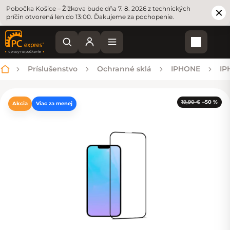
Pobočka Košice – Žižkova bude dňa 7. 8. 2026 z technických
príčin otvorená len do 13:00. Ďakujeme za pochopenie.
Nákupn
Príslušenstvo
Ochranné sklá
IPHONE
IP
Domov
19,90 €
–50 %
Akcia
Viac za menej