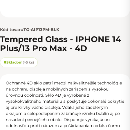
Kód tovaru
TG-AIP13PM-BLK
Tempered Glass - IPHONE 14
Plus/13 Pro Max - 4D
Skladom
(
>5 ks
)
Ochranné 4D sklo patrí medzi najkvalitnejšie technológie
na ochranu displeja mobilných zariadení s vysokou
úrovňou odolnosti. Sklo 4D je vyrobené z
vysokokvalitného materiálu a poskytuje dokonalé pokrytie
aj pre krivky vášho displeja. Vďaka jeho zaobleným
okrajom a celopodlepením zabraňuje vzniku bublín aj po
nasadení pevnejšieho obalu. Disponuje vynikajúcou
odolnosťou proti nárazom a poškriabaniam vďaka čomu