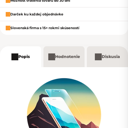
Možnosť vrátenia tovaru do 30 dní
Darček ku každej objednávke
Slovenská firma s 15+ rokmi skúseností
Popis
Hodnotenie
Diskusia