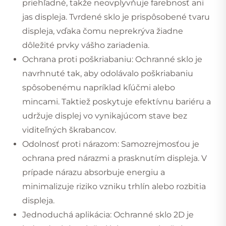
priehľadné, takže neovplyvňuje farebnosť ani
jas displeja. Tvrdené sklo je prispôsobené tvaru
displeja, vďaka čomu neprekrýva žiadne
dôležité prvky vášho zariadenia.
Ochrana proti poškriabaniu: Ochranné sklo je
navrhnuté tak, aby odolávalo poškriabaniu
spôsobenému napríklad kľúčmi alebo
mincami. Taktiež poskytuje efektívnu bariéru a
udržuje displej vo vynikajúcom stave bez
viditeľných škrabancov.
Odolnosť proti nárazom: Samozrejmosťou je
ochrana pred nárazmi a prasknutím displeja. V
prípade nárazu absorbuje energiu a
minimalizuje riziko vzniku trhlín alebo rozbitia
displeja.
Jednoduchá aplikácia: Ochranné sklo 2D je