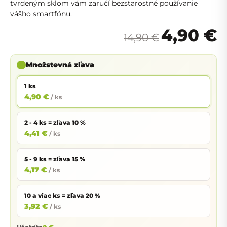
tvrdeným sklom vám zaručí bezstarostné používanie
vášho smartfónu.
4,90 €
14,90 €
Množstevná zľava
1 ks
4,90 €
/ ks
2 - 4 ks = zľava 10 %
4,41 €
/ ks
5 - 9 ks = zľava 15 %
4,17 €
/ ks
10 a viac ks = zľava 20 %
3,92 €
/ ks