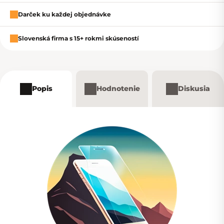
Darček ku každej objednávke
Slovenská firma s 15+ rokmi skúseností
Popis
Hodnotenie
Diskusia