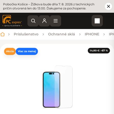
Pobočka Košice – Žižkova bude dňa 7. 8. 2026 z technických
príčin otvorená len do 13:00. Ďakujeme za pochopenie.
Nákupn
Príslušenstvo
Ochranné sklá
IPHONE
IP
Domov
14,90 €
–67 %
Akcia
Viac za menej