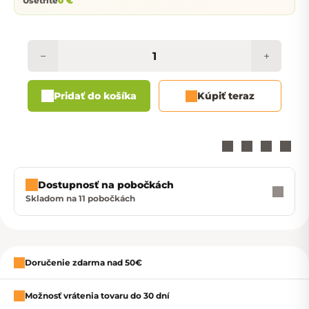
Ušetríte
0 €
−
+
Pridať do košíka
Kúpiť teraz
Dostupnosť na pobočkách
Skladom na 11 pobočkách
Zavrieť
Doručenie zdarma nad 50€
Možnosť vrátenia tovaru do 30 dní