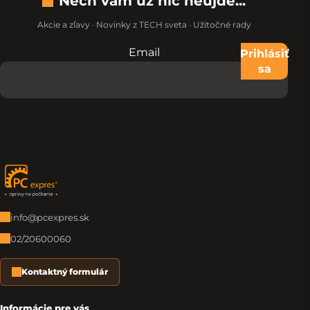
Nech vám už nič neujde...
Akcie a zľavy · Novinky z TECH sveta · Užitočné rady
Email
Nevypĺňajte toto pole:
Prihlásiť
sa
Zápätie
info@pcexpres.sk
02/20600060
Kontaktný formulár
Informácie pre vás