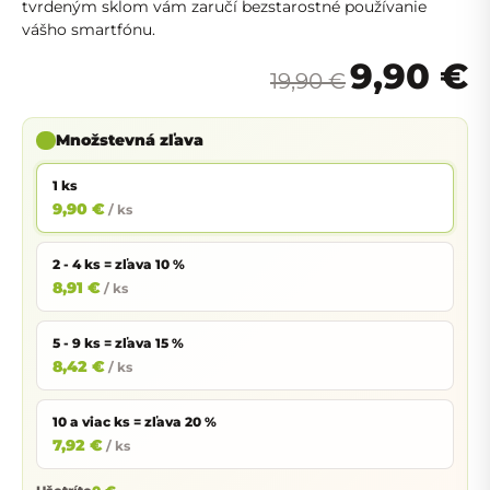
tvrdeným sklom vám zaručí bezstarostné používanie
vášho smartfónu.
9,90 €
19,90 €
Množstevná zľava
1 ks
9,90 €
/ ks
2 - 4 ks = zľava 10 %
8,91 €
/ ks
5 - 9 ks = zľava 15 %
8,42 €
/ ks
10 a viac ks = zľava 20 %
7,92 €
/ ks