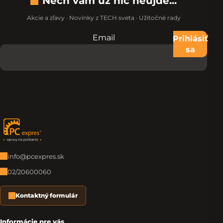
Nech vám už nič neujde...
Akcie a zľavy · Novinky z TECH sveta · Užitočné rady
Email
Nevypĺňajte toto pole:
Prihlásiť
sa
Zápätie
info@pcexpres.sk
02/20600060
Kontaktný formulár
Informácie pre vás