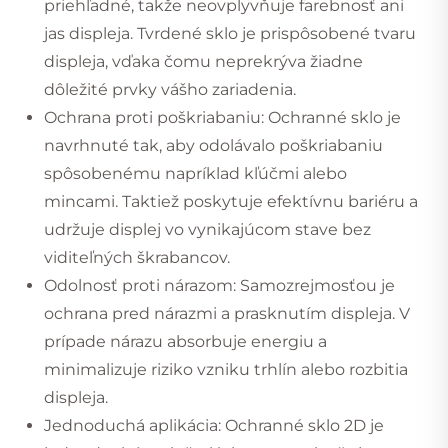
priehľadné, takže neovplyvňuje farebnosť ani
jas displeja. Tvrdené sklo je prispôsobené tvaru
displeja, vďaka čomu neprekrýva žiadne
dôležité prvky vášho zariadenia.
Ochrana proti poškriabaniu: Ochranné sklo je
navrhnuté tak, aby odolávalo poškriabaniu
spôsobenému napríklad kľúčmi alebo
mincami. Taktiež poskytuje efektívnu bariéru a
udržuje displej vo vynikajúcom stave bez
viditeľných škrabancov.
Odolnosť proti nárazom: Samozrejmosťou je
ochrana pred nárazmi a prasknutím displeja. V
prípade nárazu absorbuje energiu a
minimalizuje riziko vzniku trhlín alebo rozbitia
displeja.
Jednoduchá aplikácia: Ochranné sklo 2D je