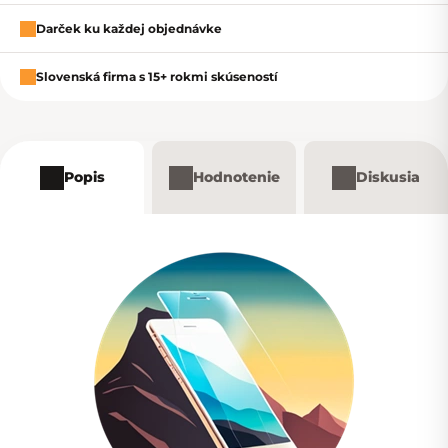
Darček ku každej objednávke
Slovenská firma s 15+ rokmi skúseností
Popis
Hodnotenie
Diskusia