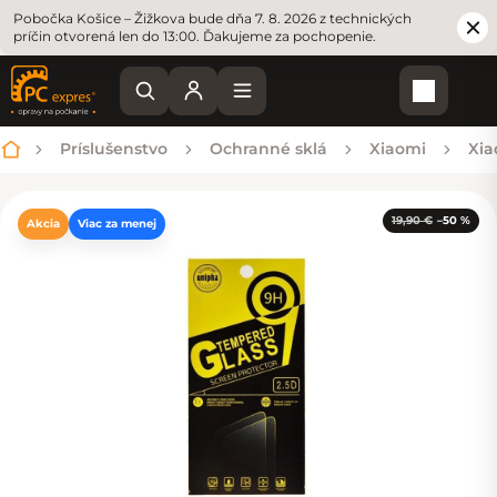
Pobočka Košice – Žižkova bude dňa 7. 8. 2026 z technických
príčin otvorená len do 13:00. Ďakujeme za pochopenie.
Nákupn
Príslušenstvo
Ochranné sklá
Xiaomi
Xia
Domov
19,90 €
–50 %
Akcia
Viac za menej