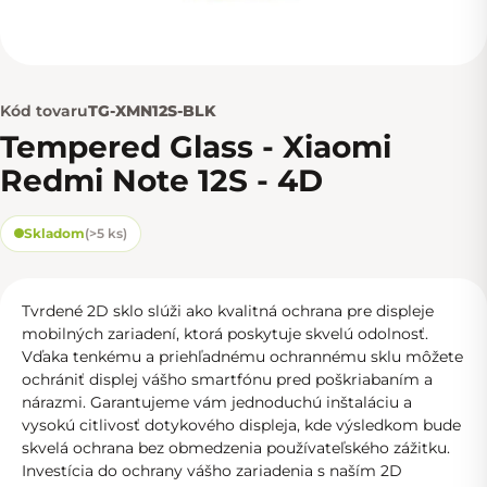
Kód tovaru
TG-XMN12S-BLK
Tempered Glass - Xiaomi
Redmi Note 12S - 4D
Skladom
(
>5 ks
)
Tvrdené 2D sklo slúži ako kvalitná ochrana pre displeje
mobilných zariadení, ktorá poskytuje skvelú odolnosť.
Vďaka tenkému a priehľadnému ochrannému sklu môžete
ochrániť displej vášho smartfónu pred poškriabaním a
nárazmi. Garantujeme vám jednoduchú inštaláciu a
vysokú citlivosť dotykového displeja, kde výsledkom bude
skvelá ochrana bez obmedzenia používateľského zážitku.
Investícia do ochrany vášho zariadenia s naším 2D