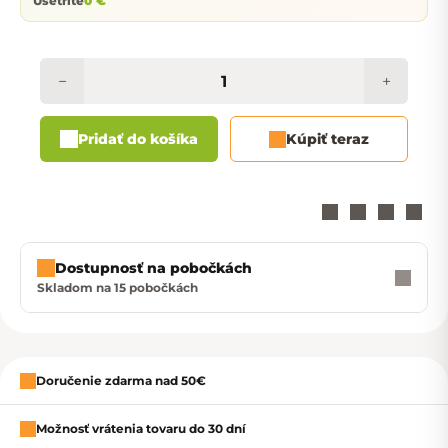
Ušetríte
0 €
−
+
Pridať do košíka
Kúpiť teraz
Dostupnosť na pobočkách
Skladom na 15 pobočkách
Zavrieť
Doručenie zdarma nad 50€
Možnosť vrátenia tovaru do 30 dní