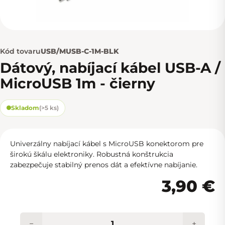
Kód tovaru
USB/MUSB-C-1M-BLK
Dátový, nabíjací kábel USB-A /
MicroUSB 1m - čierny
Skladom
(
>5 ks
)
Univerzálny nabíjací kábel s MicroUSB konektorom pre
širokú škálu elektroniky. Robustná konštrukcia
zabezpečuje stabilný prenos dát a efektívne nabíjanie.
3,90 €
−
+