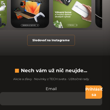
Sledovať na Instagrame
Nech vám už nič neujde...
Akcie a zľavy · Novinky z TECH sveta · Užitočné rady
Email
Nevypĺňajte toto pole:
Prihlásiť
sa