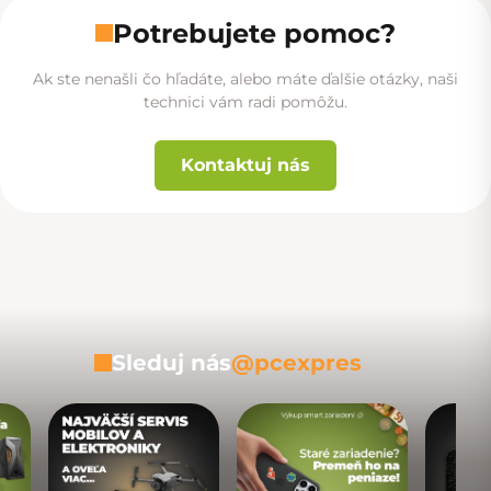
Potrebujete pomoc?
Ak ste nenašli čo hľadáte, alebo máte ďalšie otázky, naši
technici vám radi pomôžu.
Kontaktuj nás
Sleduj nás
@pcexpres