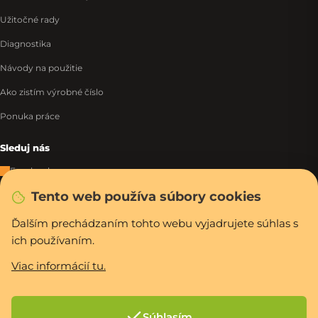
Užitočné rady
Diagnostika
Návody na použitie
Ako zistím výrobné číslo
Ponuka práce
Sleduj nás
Facebook
Tento web používa súbory cookies
Instagram
Tiktok
Ďalším prechádzaním tohto webu vyjadrujete súhlas s
ich používaním.
WhatsApp
Viac informácií tu.
Rýchla a bezpečná platba
Súhlasím