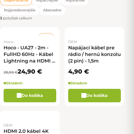
Odporúčame
Najlacnejšie
Najdrahšie
Radenie produktov
Najpredávanejšie
Abecedne
3
položiek celkom
–13 %
Hoco
OEM
Hoco - UA27 - 2m -
Napájací kábel pre
FullHD 60Hz - Kábel
rádio / hernú konzolu
Lightning na HDMI -
(2 pin) - 1,5m
šedá
24,90 €
4,90 €
28,90 €
Skladom
Skladom
Do košíka
Do košíka
OEM
HDMI 2.0 kábel 4K