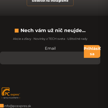
Sledovať na Instagrame
Nech vám už nič neujde...
Akcie a zľavy · Novinky z TECH sveta · Užitočné rady
Email
Nevypĺňajte toto pole:
Prihlásiť
sa
Zápätie
info@pcexpres.sk