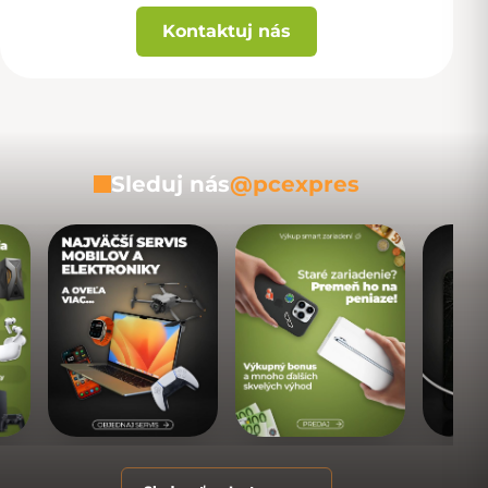
Kontaktuj nás
Sleduj nás
@pcexpres