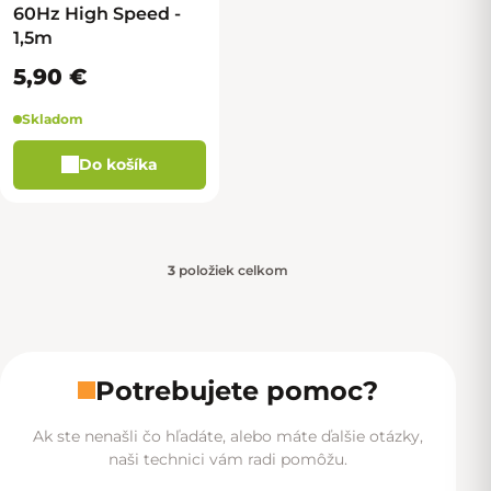
60Hz High Speed -
1,5m
5,90 €
Skladom
Do košíka
3
položiek celkom
Ovládacie prvky výpisu
Potrebujete pomoc?
Ak ste nenašli čo hľadáte, alebo máte ďalšie otázky,
naši technici vám radi pomôžu.