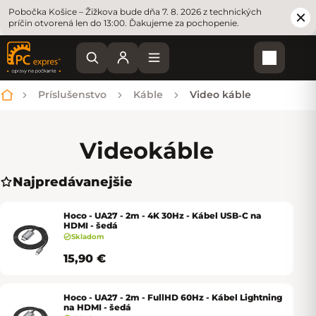
Pobočka Košice – Žižkova bude dňa 7. 8. 2026 z technických
príčin otvorená len do 13:00. Ďakujeme za pochopenie.
Nákupn
Príslušenstvo
Káble
Video káble
Domov
Video
káble
Najpredávanejšie
Hoco - UA27 - 2m - 4K 30Hz - Kábel USB-C na
HDMI - šedá
Skladom
15,90 €
Hoco - UA27 - 2m - FullHD 60Hz - Kábel Lightning
na HDMI - šedá