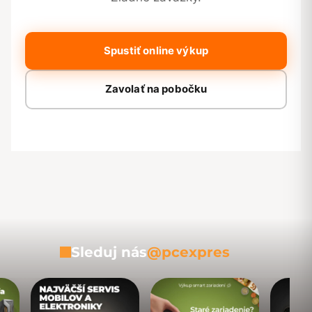
Spustiť online výkup
Zavolať na pobočku
Sleduj nás
@pcexpres