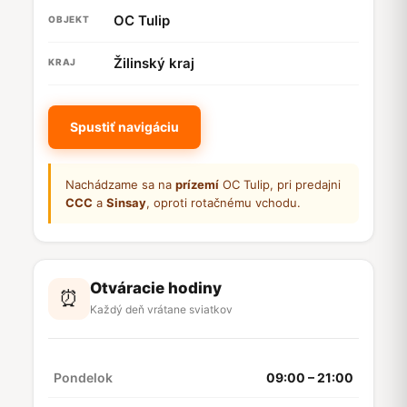
OC Tulip
OBJEKT
Žilinský kraj
KRAJ
Spustiť navigáciu
Nachádzame sa na
prízemí
OC Tulip, pri predajni
CCC
a
Sinsay
, oproti rotačnému vchodu.
Otváracie hodiny
⏰
Každý deň vrátane sviatkov
Pondelok
09:00 – 21:00