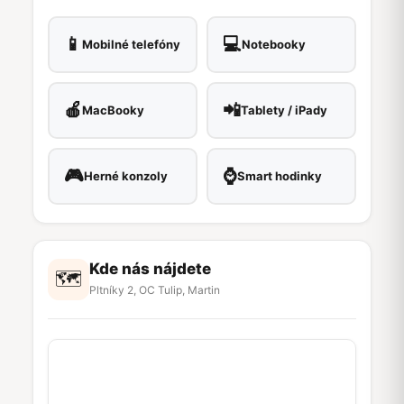
📱
💻
Mobilné telefóny
Notebooky
🍎
📲
MacBooky
Tablety / iPady
🎮
⌚
Herné konzoly
Smart hodinky
Kde nás nájdete
🗺
Pltníky 2, OC Tulip, Martin