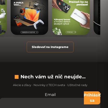
Sledovať na Instagrame
Nech vám už nič neujde...
Akcie a zľavy · Novinky z TECH sveta · Užitočné rady
Email
Nevypĺňajte toto pole:
Prihlásiť
sa