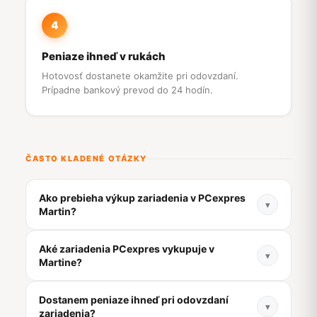
4
Peniaze ihneď v rukách
Hotovosť dostanete okamžite pri odovzdaní.
Prípadne bankový prevod do 24 hodín.
ČASTO KLADENÉ OTÁZKY
Ako prebieha výkup zariadenia v PCexpres
▾
Martin?
Zistite cenu online na vykup.pcexpres.sk, príďte
Aké zariadenia PCexpres vykupuje v
osobne do OC Tulip Martin alebo využite kuriéra
▾
Martine?
zdarma. Naši technici zariadenie skontrolujú na
počkanie a peniaze dostanete okamžite v
Vykupujeme mobilné telefóny (iPhone, Samsung,
Dostanem peniaze ihneď pri odovzdaní
hotovosti alebo prevodom.
Xiaomi, Huawei a ďalšie), notebooky, MacBooky,
▾
zariadenia?