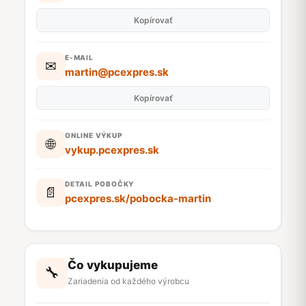
Kopírovať
E-MAIL
✉
martin@pcexpres.sk
Kopírovať
ONLINE VÝKUP
🌐
vykup.pcexpres.sk
DETAIL POBOČKY
📄
pcexpres.sk/pobocka-martin
Čo vykupujeme
🔧
Zariadenia od každého výrobcu