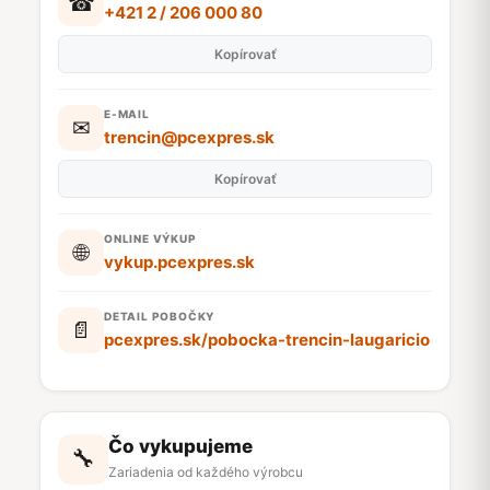
☎
+421 2 / 206 000 80
Kopírovať
E-MAIL
✉
trencin@pcexpres.sk
Kopírovať
ONLINE VÝKUP
🌐
vykup.pcexpres.sk
DETAIL POBOČKY
📄
pcexpres.sk/pobocka-trencin-laugaricio
Čo vykupujeme
🔧
Zariadenia od každého výrobcu