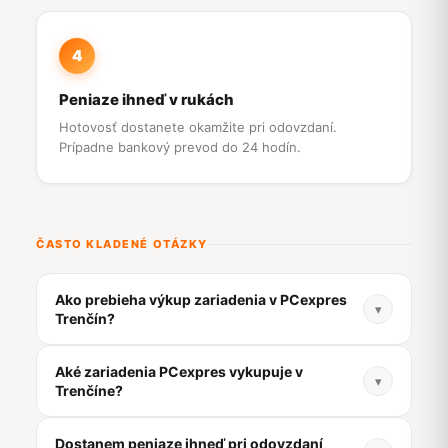
4
Peniaze ihneď v rukách
Hotovosť dostanete okamžite pri odovzdaní.
Prípadne bankový prevod do 24 hodín.
ČASTO KLADENÉ OTÁZKY
Ako prebieha výkup zariadenia v PCexpres
▾
Trenčín?
Zistite cenu online na vykup.pcexpres.sk, príďte
Aké zariadenia PCexpres vykupuje v
osobne do OC Laugaricio Trenčín alebo využite
▾
Trenčíne?
kuriéra zdarma. Naši technici zariadenie
skontrolujú na počkanie a peniaze dostanete
Vykupujeme mobilné telefóny (iPhone, Samsung,
Dostanem peniaze ihneď pri odovzdaní
okamžite v hotovosti alebo prevodom.