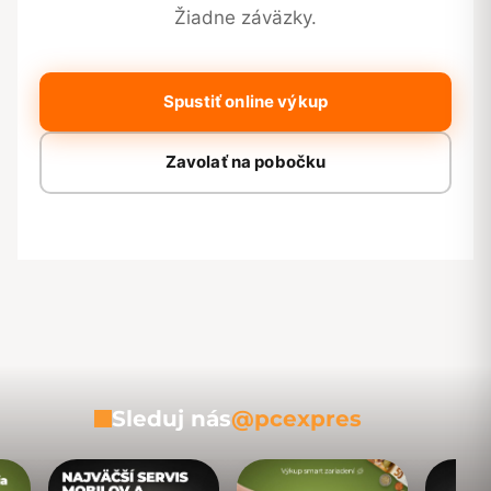
Žiadne záväzky.
Spustiť online výkup
Zavolať na pobočku
Sleduj nás
@pcexpres