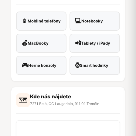
📱
💻
Mobilné telefóny
Notebooky
🍎
📲
MacBooky
Tablety / iPady
🎮
⌚
Herné konzoly
Smart hodinky
Kde nás nájdete
🗺
7271 Belá, OC Laugaricio, 911 01 Trenčín