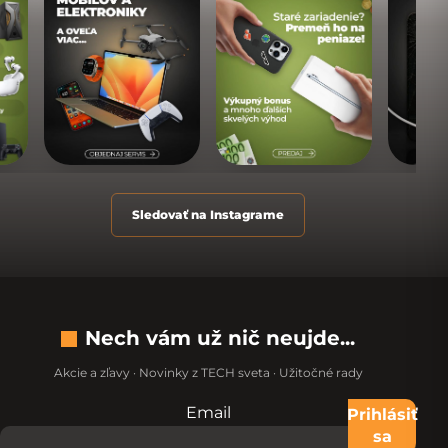
Sledovať na Instagrame
Nech vám už nič neujde...
Akcie a zľavy · Novinky z TECH sveta · Užitočné rady
Email
Nevypĺňajte toto pole:
Prihlásiť
sa