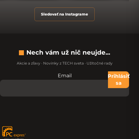
Sledovať na Instagrame
Nech vám už nič neujde...
Akcie a zľavy · Novinky z TECH sveta · Užitočné rady
Email
Nevypĺňajte toto pole:
Prihlásiť
sa
Zápätie