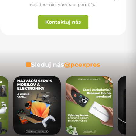
naši technici vám radi pomôžu.
Kontaktuj nás
Sleduj nás
@pcexpres