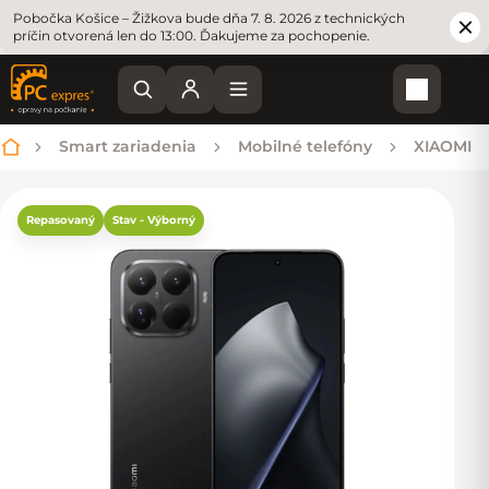
Pobočka Košice – Žižkova bude dňa 7. 8. 2026 z technických
príčin otvorená len do 13:00. Ďakujeme za pochopenie.
Nákupn
Smart zariadenia
Mobilné telefóny
XIAOMI
Domov
Repasovaný
Stav - Výborný