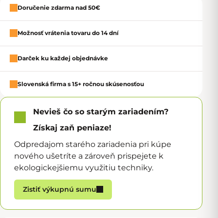
Doručenie zdarma nad 50€
Zavrie
Možnosť vrátenia tovaru do 14 dní
Darček ku každej objednávke
Slovenská firma s 15+ ročnou skúsenosťou
Nevieš čo so starým zariadením?
Získaj zaň peniaze!
Odpredajom starého zariadenia pri kúpe
nového ušetríte a zároveň prispejete k
ekologickejšiemu využitiu techniky.
Zistiť výkupnú sumu