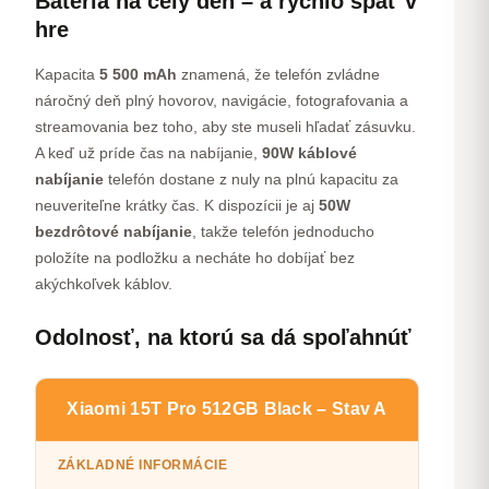
Batéria na celý deň – a rýchlo späť v
hre
Kapacita
5 500 mAh
znamená, že telefón zvládne
náročný deň plný hovorov, navigácie, fotografovania a
streamovania bez toho, aby ste museli hľadať zásuvku.
A keď už príde čas na nabíjanie,
90W káblové
nabíjanie
telefón dostane z nuly na plnú kapacitu za
neuveriteľne krátky čas. K dispozícii je aj
50W
bezdrôtové nabíjanie
, takže telefón jednoducho
položíte na podložku a necháte ho dobíjať bez
akýchkoľvek káblov.
Odolnosť, na ktorú sa dá spoľahnúť
Xiaomi 15T Pro 512GB Black – Stav A
ZÁKLADNÉ INFORMÁCIE