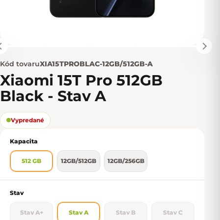
Kód tovaru
XIA15TPROBLAC-12GB/512GB-A
Xiaomi 15T Pro 512GB
Black - Stav A
Vypredané
Kapacita
512 GB
12GB/512GB
12GB/256GB
Stav
Stav A+
Stav A
Stav B
Stav C