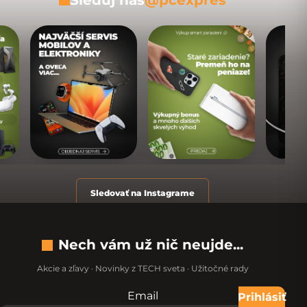
Sleduj nás
@pcexpres
Sledovať na Instagrame
Nech vám už nič neujde...
Akcie a zľavy · Novinky z TECH sveta · Užitočné rady
Email
Nevypĺňajte toto pole:
Prihlásiť