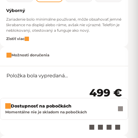
Výborný
Zariadenie bolo minimálne používané, môže obsahovať jemné
škrabance na displeji alebo ráme, avšak nie výrazné. Telefón je
neblokovaný, otestovaný a funguje ako nový.
Zistiť viac
Možnosti doručenia
Položka bola vypredaná…
499 €
Jedno
Dostupnosť na pobočkách
Momentálne nie je skladom na pobočkách