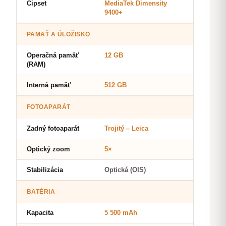
Čipset
MediaTek Dimensity
9400+
PAMÄŤ A ÚLOŽISKO
Operačná pamäť
12 GB
(RAM)
Interná pamäť
512 GB
FOTOAPARÁT
Zadný fotoaparát
Trojitý – Leica
Optický zoom
5×
Stabilizácia
Optická (OIS)
BATÉRIA
Kapacita
5 500 mAh