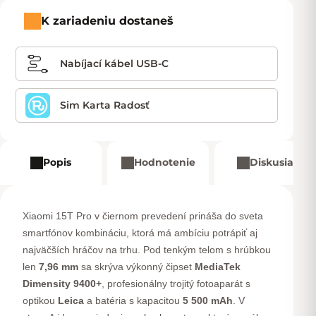
K zariadeniu dostaneš
Nabíjací kábel USB-C
Sim Karta Radosť
Popis
Hodnotenie
Diskusia
Xiaomi 15T Pro v čiernom prevedení prináša do sveta
smartfónov kombináciu, ktorá má ambíciu potrápiť aj
najväčších hráčov na trhu. Pod tenkým telom s hrúbkou
len
7,96 mm
sa skrýva výkonný čipset
MediaTek
Dimensity 9400+
, profesionálny trojitý fotoaparát s
optikou
Leica
a batéria s kapacitou
5 500 mAh
. V