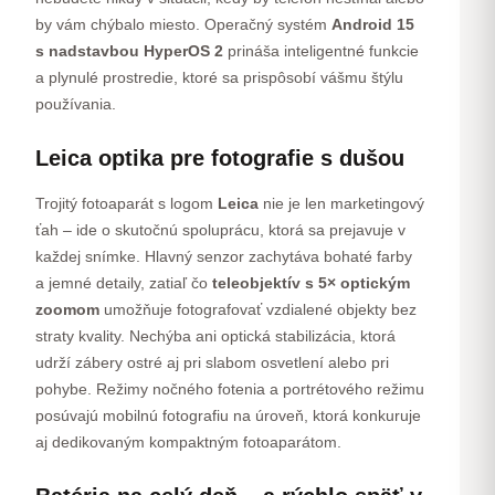
by vám chýbalo miesto. Operačný systém
Android 15
s nadstavbou HyperOS 2
prináša inteligentné funkcie
a plynulé prostredie, ktoré sa prispôsobí vášmu štýlu
používania.
Leica optika pre fotografie s dušou
Trojitý fotoaparát s logom
Leica
nie je len marketingový
ťah – ide o skutočnú spoluprácu, ktorá sa prejavuje v
každej snímke. Hlavný senzor zachytáva bohaté farby
a jemné detaily, zatiaľ čo
teleobjektív s 5× optickým
zoomom
umožňuje fotografovať vzdialené objekty bez
straty kvality. Nechýba ani optická stabilizácia, ktorá
udrží zábery ostré aj pri slabom osvetlení alebo pri
pohybe. Režimy nočného fotenia a portrétového režimu
posúvajú mobilnú fotografiu na úroveň, ktorá konkuruje
aj dedikovaným kompaktným fotoaparátom.