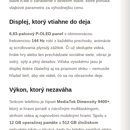
stave A ide o zariadenie v skvelom stave, ktoré ponúka
vlajkové parametre za výhodnejšiu cenu.
Displej, ktorý vtiahne do deja
6,83-palcový P-OLED panel
s obnovovacou
frekvenciou
144 Hz
robí z každého prechodu, animácie
aj scrollovania plynulý zážitok. Či už sledujete videá,
hráte hry alebo len prechádzate sociálne siete, obraz je
ostrý, sýtý a plný detailov. Vďaka vysokému jasu je
displej dobre čitateľný aj na priamom slnku – nemusíte
hľadať tieň, aby ste videli, čo sa na obrazovke deje.
Výkon, ktorý nezaváha
Srdcom telefónu je čipset
MediaTek Dimensity 9400+
,
ktorý si hravo poradí s náročným multitaskingom,
strihom videa aj najnovšími mobilnými hrami. Spolu s
12 GB operačnej pamäte
a
512 GB úložiskom
nebudete nikdy v situácii, kedy by telefón nestíhal alebo