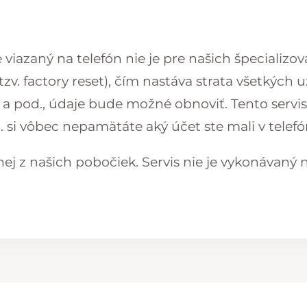
e viazaný na telefón nie je pre našich špeciali
v. factory reset), čím nastáva strata všetkých 
a pod., údaje bude možné obnoviť. Tento servis 
p. si vôbec nepamätáte aký účet ste mali v telef
nej z našich
pobočiek
. Servis nie je vykonávaný 