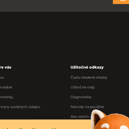
re vás
Užitočné odkazy
ba
Často kladené otázky
riadok
Užitočné rady
dmienky
Diagnostika
hrany osobných údajov
Návody na použitie
Ako zistím výrobné číslo
Ponuka práce