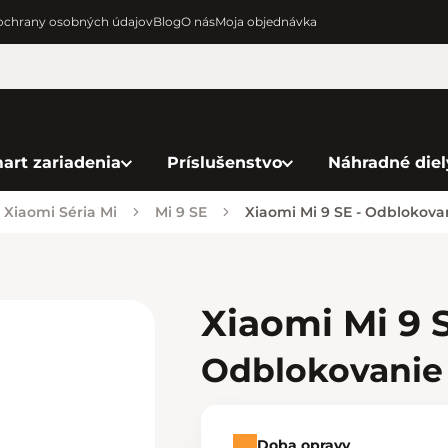
chrany osobných údajov
Blog
O nás
Moja objednávka
art zariadenia
Príslušenstvo
Náhradné diel
Xiaomi Séria Mi
Mi 9 SE
Xiaomi Mi 9 SE - Odblokova
Xiaomi Mi 9 
Odblokovanie
Doba opravy