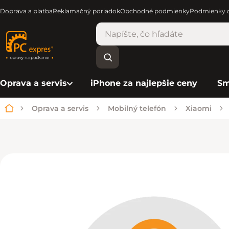
Doprava a platba
Reklamačný poriadok
Obchodné podmienky
Podmienky o
Oprava a servis
iPhone za najlepšie ceny
Sm
Oprava a servis
Mobilný telefón
Xiaomi
Domov