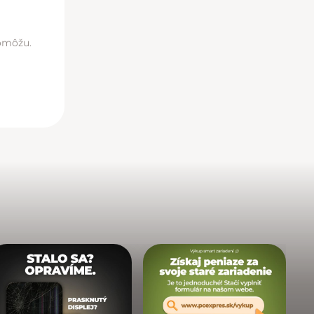
pomôžu.