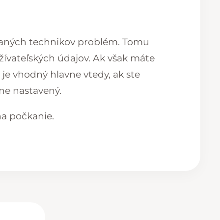
zovaných technikov problém. Tomu
užívateľských údajov. Ak však máte
je vhodný hlavne vtedy, ak ste
óne nastavený.
na počkanie.