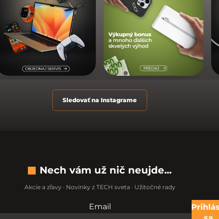
Sledovať na Instagrame
Nech vám už nič neujde...
Akcie a zľavy · Novinky z TECH sveta · Užitočné rady
Email
Nevypĺňajte toto pole:
Prihlás
sa