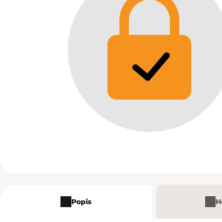
Popis
H