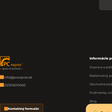
Informácie p
Zápätie
Doprava a plat
Reklamačný po
info@pcexpres.sk
Obchodné po
02/20600060
Podmienky oc
Blog
Kontaktný formulár
O nás