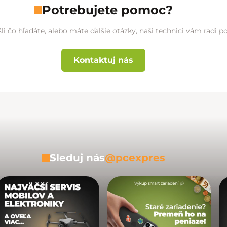
Potrebujete pomoc?
li čo hľadáte, alebo máte ďalšie otázky, naši technici vám radi 
Kontaktuj nás
Sleduj nás
@pcexpres