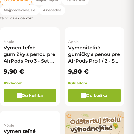
Odporúčame
Najlacnejšie
Najdrahšie
Radenie produktov
Najpredávanejšie
Abecedne
13
položiek celkom
Apple
Apple
Vymeniteľné
Vymeniteľné
gumičky s penou pre
gumičky s penou pre
AirPods Pro 3 - Set 3
AirPods Pro 1 / 2 - Set
párov (S, M, L)
3 párov (S, M, L)
9,90 €
9,90 €
Skladom
Skladom
Do košíka
Do košíka
Apple
Vymeniteľné