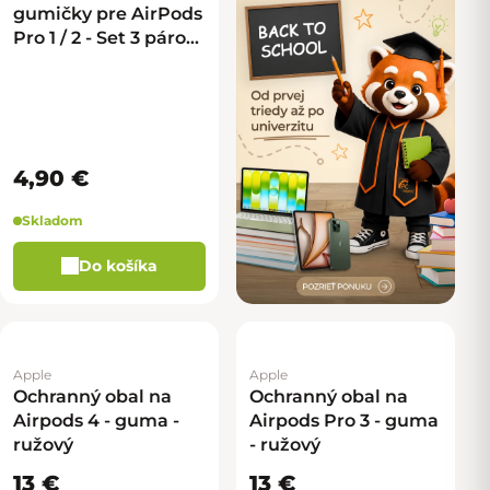
gumičky pre AirPods
Pro 1 / 2 - Set 3 párov
(S, M, L)
4,90 €
Skladom
Do košíka
Apple
Apple
Ochranný obal na
Ochranný obal na
Airpods 4 - guma -
Airpods Pro 3 - guma
ružový
- ružový
13 €
13 €