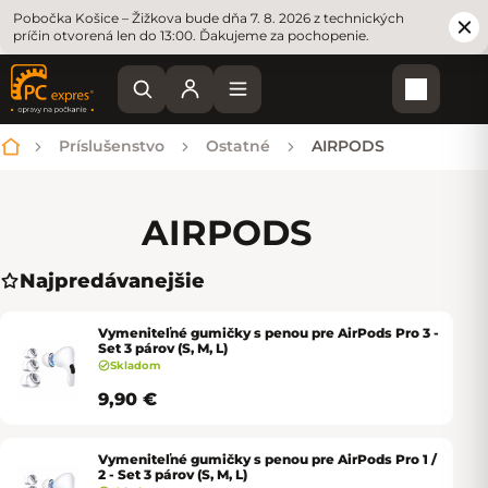
Pobočka Košice – Žižkova bude dňa 7. 8. 2026 z technických
príčin otvorená len do 13:00. Ďakujeme za pochopenie.
Nákupn
Príslušenstvo
Ostatné
AIRPODS
Domov
AIRPODS
Najpredávanejšie
Vymeniteľné gumičky s penou pre AirPods Pro 3 -
Set 3 párov (S, M, L)
Skladom
9,90 €
Vymeniteľné gumičky s penou pre AirPods Pro 1 /
2 - Set 3 párov (S, M, L)