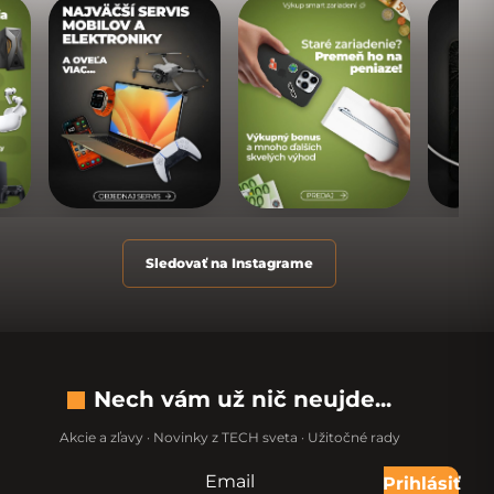
Sledovať na Instagrame
Nech vám už nič neujde...
Akcie a zľavy · Novinky z TECH sveta · Užitočné rady
Email
Nevypĺňajte toto pole:
Prihlásiť