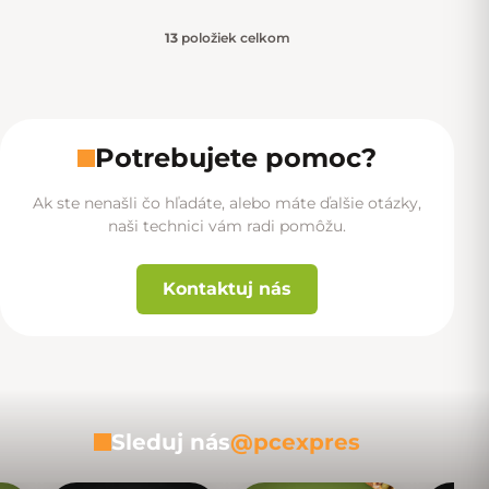
13
položiek celkom
Ovládacie prvky výpisu
Potrebujete pomoc?
Ak ste nenašli čo hľadáte, alebo máte ďalšie otázky,
naši technici vám radi pomôžu.
Kontaktuj nás
Sleduj nás
@pcexpres