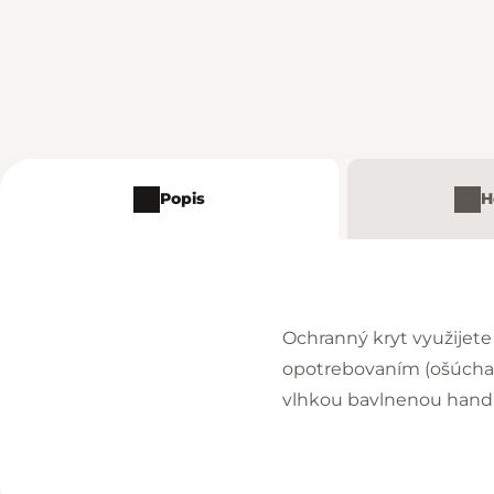
Popis
H
Ochranný kryt využijete
opotrebovaním (ošúchan
vlhkou bavlnenou handri