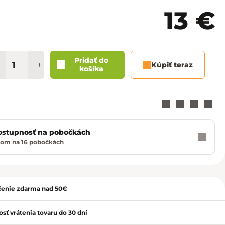
Košice - Optima
02/20 60 00 72
13 €
Košice - Žižkova 13
02/20 60 00 88
Martin - TULIP
02/20 60 00 77
Pridať do
+
Kúpiť teraz
košíka
Nitra - MLYNY
02/20 60 00 67
Poprad - Forum
02/20 60 00 71
Prešov - Eperia
02/20 60 00 70
ostupnosť na pobočkách
dom na 16 pobočkách
Prievidza - Korzo
02/20 60 00 82
ť
Trenčín - Laugaricio
02/20 60 00 80
enie zdarma nad 50€
Trnava - City Arena
02/20 60 00 69
sť vrátenia tovaru do 30 dní
Žilina - Aupark
02/20 60 00 74