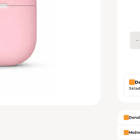
−
D
Skla
Zavrie
Doruč
Možno