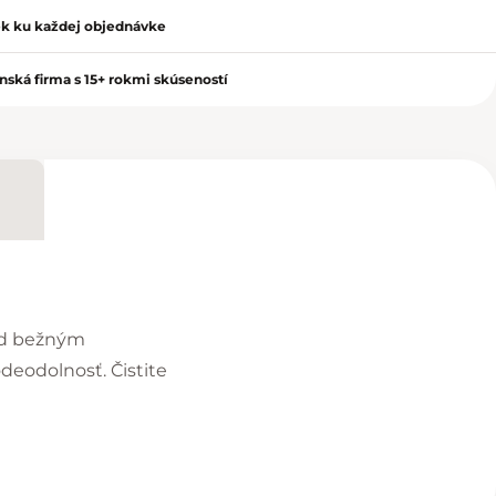
k ku každej objednávke
nská firma s 15+ rokmi skúseností
red bežným
eodolnosť. Čistite