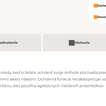
Darče
Slove
odnotenie
Diskusia
 vtedy, keď si želáte ochrániť svoje AirPods slúchadlá p
ím) alebo nárazmi. Ochranná funkcia nezabezpečuje vod
čkou, bez použitia agresívnych čistiacich prostriedkov.