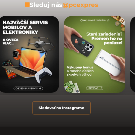
Sleduj nás
@pcexpres
Sledovať na Instagrame