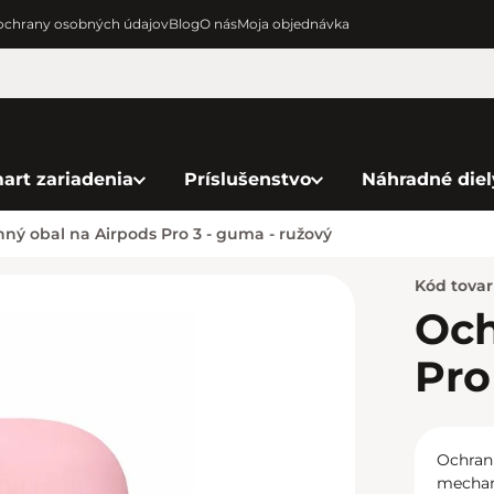
chrany osobných údajov
Blog
O nás
Moja objednávka
art zariadenia
Príslušenstvo
Náhradné diel
ný obal na Airpods Pro 3 - guma - ružový
Kód tova
Och
Pro
Ochrann
mechan