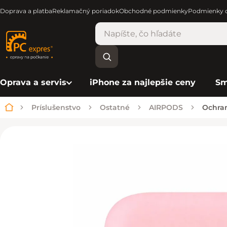
Doprava a platba
Reklamačný poriadok
Obchodné podmienky
Podmienky o
Oprava a servis
iPhone za najlepšie ceny
Sm
Príslušenstvo
Ostatné
AIRPODS
Ochran
Domov