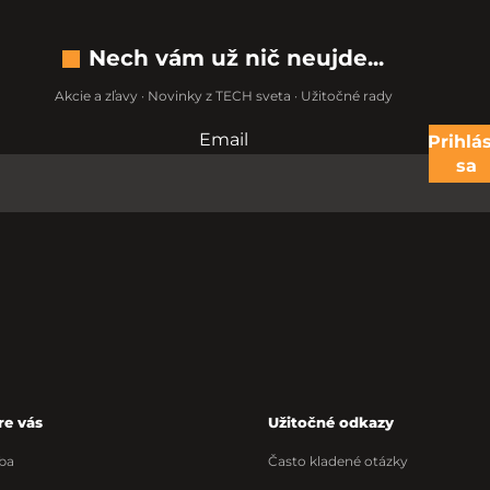
Nech vám už nič neujde...
Akcie a zľavy · Novinky z TECH sveta · Užitočné rady
Email
Nevypĺňajte toto pole:
Prihlás
sa
re vás
Užitočné odkazy
ba
Často kladené otázky