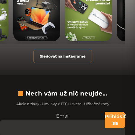
Sledovať na Instagrame
Nech vám už nič neujde...
Akcie a zľavy · Novinky z TECH sveta · Užitočné rady
Email
Nevypĺňajte toto pole:
Prihlásiť
sa