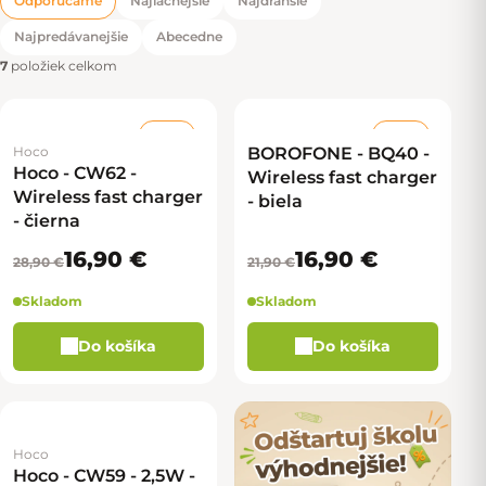
Odporúčame
Najlacnejšie
Najdrahšie
Radenie produktov
Najpredávanejšie
Abecedne
7
položiek celkom
–41 %
–22 %
Hoco
BOROFONE - BQ40 -
Hoco - CW62 -
Wireless fast charger
Wireless fast charger
- biela
- čierna
16,90 €
16,90 €
28,90 €
21,90 €
Skladom
Skladom
Do košíka
Do košíka
Hoco
Hoco - CW59 - 2,5W -