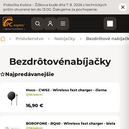
Pobočka Košice – Žižkova bude dňa 7. 8. 2026 z technických
príčin otvorená len do 13:00. Ďakujeme za pochopenie.
Nákupn
Príslušenstvo
Nabíjačky
Bezdrôtové nabíjač
Domov
Bezdrôtové
nabíjačky
Najpredávanejšie
Hoco - CW62 - Wireless fast charger - čierna
Skladom
16,90 €
BOROFONE - BQ40 - Wireless fast charger - biela
Skladom