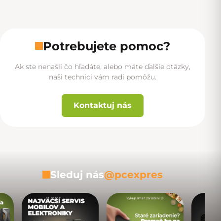
Ovládacie prvky výpisu
Potrebujete pomoc?
Ak ste nenašli čo hľadáte, alebo máte ďalšie otázky,
naši technici vám radi pomôžu.
Kontaktuj nás
Sleduj nás
@pcexpres