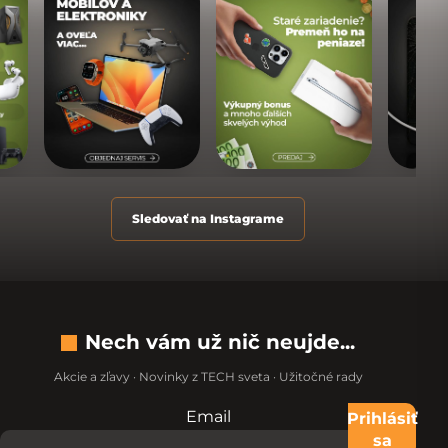
Sledovať na Instagrame
Nech vám už nič neujde...
Akcie a zľavy · Novinky z TECH sveta · Užitočné rady
Email
Nevypĺňajte toto pole:
Prihlásiť
sa