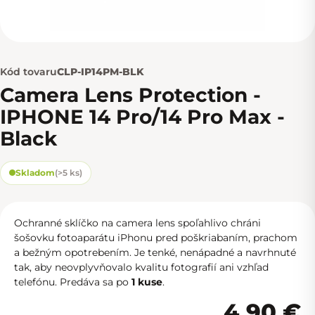
Kód tovaru
CLP-IP14PM-BLK
Camera Lens Protection -
IPHONE 14 Pro/14 Pro Max -
Black
Skladom
(
>5 ks
)
Ochranné sklíčko na camera lens spoľahlivo chráni
šošovku fotoaparátu iPhonu pred poškriabaním, prachom
a bežným opotrebením. Je tenké, nenápadné a navrhnuté
tak, aby neovplyvňovalo kvalitu fotografií ani vzhľad
telefónu. Predáva sa po
1 kuse
.
4,90 €