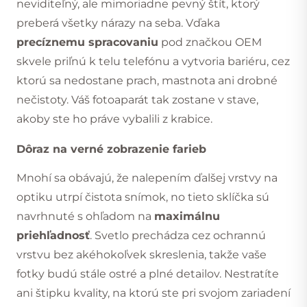
neviditeľný, ale mimoriadne pevný štít, ktorý
preberá všetky nárazy na seba. Vďaka
precíznemu spracovaniu
pod značkou OEM
skvele priľnú k telu telefónu a vytvoria bariéru, cez
ktorú sa nedostane prach, mastnota ani drobné
nečistoty. Váš fotoaparát tak zostane v stave,
akoby ste ho práve vybalili z krabice.
Dôraz na verné zobrazenie farieb
Mnohí sa obávajú, že nalepením ďalšej vrstvy na
optiku utrpí čistota snímok, no tieto sklíčka sú
navrhnuté s ohľadom na
maximálnu
priehľadnosť
. Svetlo prechádza cez ochrannú
vrstvu bez akéhokoľvek skreslenia, takže vaše
fotky budú stále ostré a plné detailov. Nestratíte
ani štipku kvality, na ktorú ste pri svojom zariadení