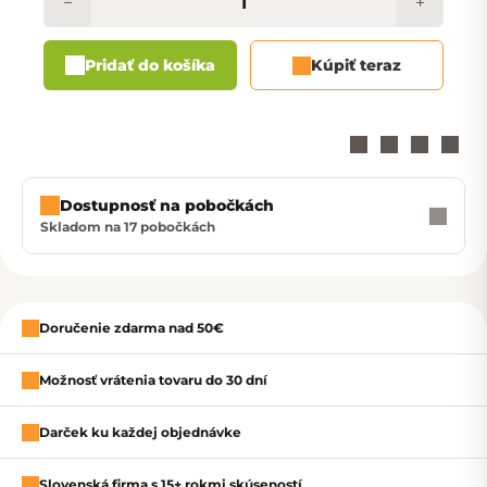
−
+
Pridať do košíka
Kúpiť teraz
Dostupnosť na pobočkách
Skladom na 17 pobočkách
Zavrieť
Doručenie zdarma nad 50€
Možnosť vrátenia tovaru do 30 dní
Darček ku každej objednávke
Slovenská firma s 15+ rokmi skúseností