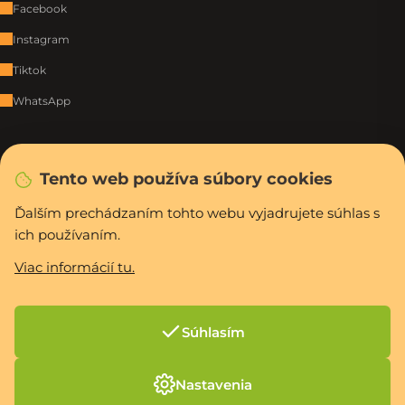
Facebook
Instagram
Tiktok
WhatsApp
Rýchla a bezpečná platba
Tento web používa súbory cookies
Ďalším prechádzaním tohto webu vyjadrujete súhlas s
Vytvoril Shoptet Premium
ich používaním.
Copyright 2026
PCexpres.sk
. Všetky práva vyhradené.
Upraviť nastavenie
cookies
Viac informácií tu.
Súhlasím
Nastavenia