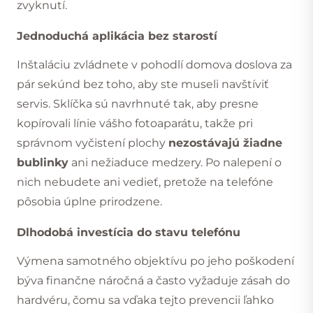
zvyknutí.
Jednoduchá aplikácia bez starostí
Inštaláciu zvládnete v pohodlí domova doslova za
pár sekúnd bez toho, aby ste museli navštíviť
servis. Sklíčka sú navrhnuté tak, aby presne
kopírovali línie vášho fotoaparátu, takže pri
správnom vyčistení plochy
nezostávajú žiadne
bublinky
ani nežiaduce medzery. Po nalepení o
nich nebudete ani vedieť, pretože na telefóne
pôsobia úplne prirodzene.
Dlhodobá investícia do stavu telefónu
Výmena samotného objektívu po jeho poškodení
býva finančne náročná a často vyžaduje zásah do
hardvéru, čomu sa vďaka tejto prevencii ľahko