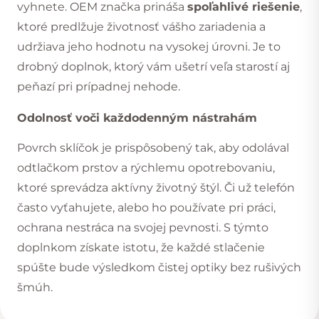
vyhnete. OEM značka prináša
spoľahlivé riešenie
,
ktoré predlžuje životnosť vášho zariadenia a
udržiava jeho hodnotu na vysokej úrovni. Je to
drobný doplnok, ktorý vám ušetrí veľa starostí aj
peňazí pri prípadnej nehode.
Odolnosť voči každodenným nástrahám
Povrch sklíčok je prispôsobený tak, aby odolával
odtlačkom prstov a
rýchlemu opotrebovaniu
,
ktoré sprevádza aktívny životný štýl. Či už telefón
často vyťahujete, alebo ho používate pri práci,
ochrana nestráca na svojej pevnosti. S týmto
doplnkom získate istotu, že každé stlačenie
spúšte bude výsledkom čistej optiky bez rušivých
šmúh.