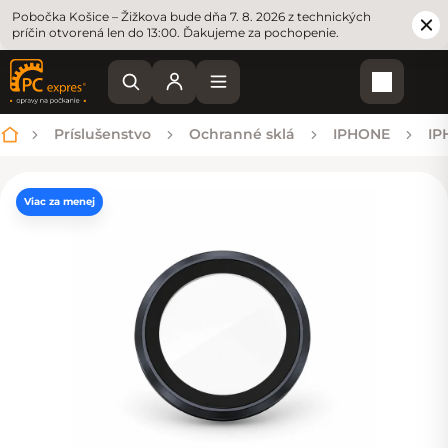
Pobočka Košice – Žižkova bude dňa 7. 8. 2026 z technických
príčin otvorená len do 13:00. Ďakujeme za pochopenie.
Nákupn
Príslušenstvo
Ochranné sklá
IPHONE
IP
Domov
Viac za menej