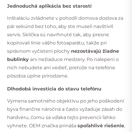
Jednoduchá aplikácia bez starostí
Inštaláciu zvládnete v pohodlí domova doslova za
pár sekúnd bez toho, aby ste museli navštíviť
servis. Sklíčka sú navrhnuté tak, aby presne
kopírovali línie vášho fotoaparátu, takže pri
správnom vyčistení plochy
nezostávajú žiadne
bublinky
ani nežiaduce medzery. Po nalepení o
nich nebudete ani vedieť, pretože na telefóne
pôsobia úplne prirodzene.
Dlhodobá investícia do stavu telefónu
Výmena samotného objektívu po jeho poškodení
býva finančne náročná a často vyžaduje zásah do
hardvéru, čomu sa vďaka tejto prevencii ľahko
vyhnete. OEM značka prináša
spoľahlivé riešenie
,