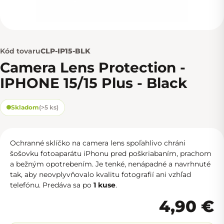
Kód tovaru
CLP-IP15-BLK
Camera Lens Protection -
IPHONE 15/15 Plus - Black
Skladom
(
>5 ks
)
Ochranné sklíčko na camera lens spoľahlivo chráni
šošovku fotoaparátu iPhonu pred poškriabaním, prachom
a bežným opotrebením. Je tenké, nenápadné a navrhnuté
tak, aby neovplyvňovalo kvalitu fotografií ani vzhľad
telefónu. Predáva sa po
1 kuse
.
4,90 €