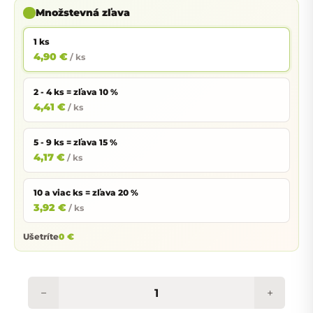
Množstevná zľava
1 ks
4,90 €
/ ks
2 - 4 ks = zľava 10 %
4,41 €
/ ks
5 - 9 ks = zľava 15 %
4,17 €
/ ks
10 a viac ks = zľava 20 %
3,92 €
/ ks
Ušetríte
0 €
−
+