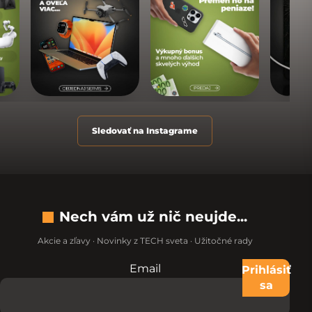
Sledovať na Instagrame
Nech vám už nič neujde...
Akcie a zľavy · Novinky z TECH sveta · Užitočné rady
Email
Nevypĺňajte toto pole:
Prihlásiť
sa