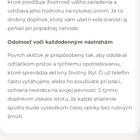
ktoré predlžuje životnosť vášho zariadenia a
udržiava jeho hodnotu na vysokej úrovni. Je to
drobný doplnok, ktorý vám ušetrí veľa starostí aj
peňazí pri prípadnej nehode.
Odolnosť voči každodenným nástrahám
Povrch sklíčok je prispôsobený tak, aby odolával
odtlačkom prstov a
rýchlemu opotrebovaniu
,
ktoré sprevádza aktívny životný štýl. Či už telefón
často vyťahujete, alebo ho používate pri práci,
ochrana nestráca na svojej pevnosti. S týmto
doplnkom získate istotu, že každé stlačenie
spúšte bude výsledkom čistej optiky bez rušivých
šmúh.