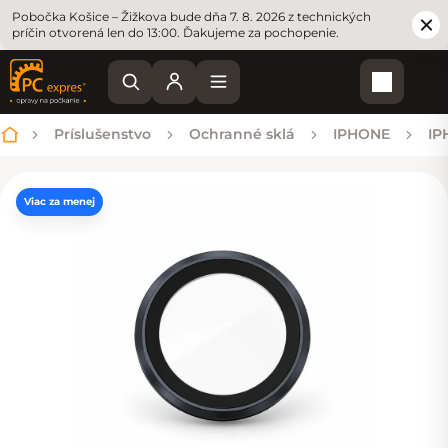
Pobočka Košice – Žižkova bude dňa 7. 8. 2026 z technických
príčin otvorená len do 13:00. Ďakujeme za pochopenie.
Nákupn
Príslušenstvo
Ochranné sklá
IPHONE
IP
Domov
Viac za menej