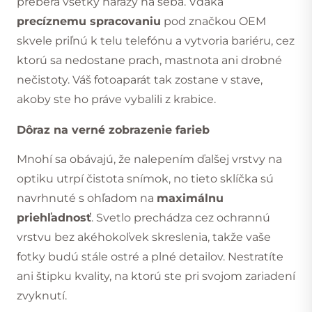
preberá všetky nárazy na seba. Vďaka
precíznemu spracovaniu
pod značkou OEM
skvele priľnú k telu telefónu a vytvoria bariéru, cez
ktorú sa nedostane prach, mastnota ani drobné
nečistoty. Váš fotoaparát tak zostane v stave,
akoby ste ho práve vybalili z krabice.
Dôraz na verné zobrazenie farieb
Mnohí sa obávajú, že nalepením ďalšej vrstvy na
optiku utrpí čistota snímok, no tieto sklíčka sú
navrhnuté s ohľadom na
maximálnu
priehľadnosť
. Svetlo prechádza cez ochrannú
vrstvu bez akéhokoľvek skreslenia, takže vaše
fotky budú stále ostré a plné detailov. Nestratíte
ani štipku kvality, na ktorú ste pri svojom zariadení
zvyknutí.