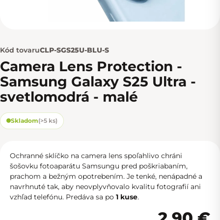
Kód tovaru
CLP-SGS25U-BLU-S
Camera Lens Protection -
Samsung Galaxy S25 Ultra -
svetlomodrá - malé
Skladom
(
>5 ks
)
Ochranné sklíčko na camera lens spoľahlivo chráni
šošovku fotoaparátu Samsungu pred poškriabaním,
prachom a bežným opotrebením. Je tenké, nenápadné a
navrhnuté tak, aby neovplyvňovalo kvalitu fotografií ani
vzhľad telefónu. Predáva sa po
1 kuse
.
2,90 €