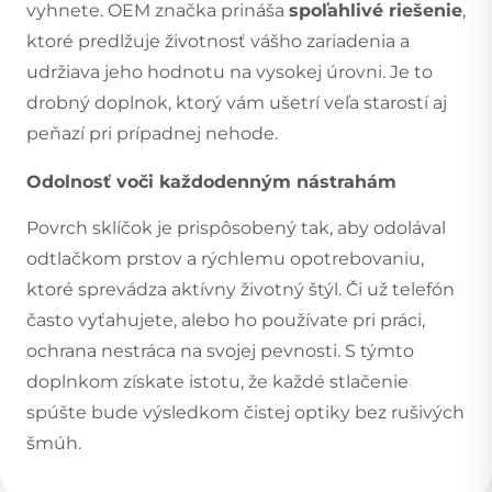
vyhnete. OEM značka prináša
spoľahlivé riešenie
,
ktoré predlžuje životnosť vášho zariadenia a
udržiava jeho hodnotu na vysokej úrovni. Je to
drobný doplnok, ktorý vám ušetrí veľa starostí aj
peňazí pri prípadnej nehode.
Odolnosť voči každodenným nástrahám
Povrch sklíčok je prispôsobený tak, aby odolával
odtlačkom prstov a
rýchlemu opotrebovaniu
,
ktoré sprevádza aktívny životný štýl. Či už telefón
často vyťahujete, alebo ho používate pri práci,
ochrana nestráca na svojej pevnosti. S týmto
doplnkom získate istotu, že každé stlačenie
spúšte bude výsledkom čistej optiky bez rušivých
šmúh.