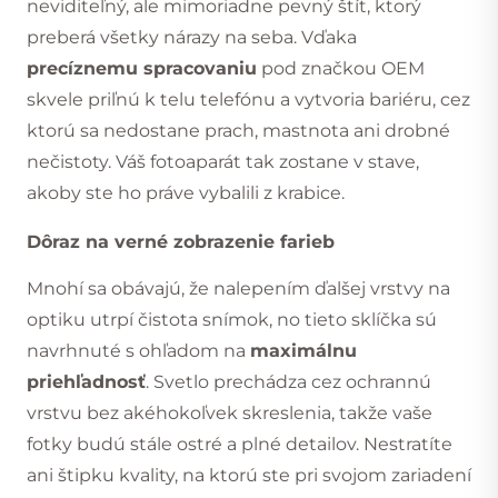
neviditeľný, ale mimoriadne pevný štít, ktorý
preberá všetky nárazy na seba. Vďaka
precíznemu spracovaniu
pod značkou OEM
skvele priľnú k telu telefónu a vytvoria bariéru, cez
ktorú sa nedostane prach, mastnota ani drobné
nečistoty. Váš fotoaparát tak zostane v stave,
akoby ste ho práve vybalili z krabice.
Dôraz na verné zobrazenie farieb
Mnohí sa obávajú, že nalepením ďalšej vrstvy na
optiku utrpí čistota snímok, no tieto sklíčka sú
navrhnuté s ohľadom na
maximálnu
priehľadnosť
. Svetlo prechádza cez ochrannú
vrstvu bez akéhokoľvek skreslenia, takže vaše
fotky budú stále ostré a plné detailov. Nestratíte
ani štipku kvality, na ktorú ste pri svojom zariadení