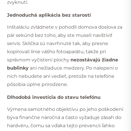
zvyknutí.
Jednoduchá aplikácia bez starostí
Inštaláciu zvládnete v pohodlí domova doslova za
pár sekúnd bez toho, aby ste museli navštíviť
servis. Sklíčka sú navrhnuté tak, aby presne
kopírovali línie vášho fotoaparátu, takže pri
správnom vyčistení plochy
nezostávajú žiadne
bublinky
ani nežiaduce medzery. Po nalepení o
nich nebudete ani vedieť, pretože na telefóne
pôsobia úplne prirodzene.
Dlhodobá investícia do stavu telefónu
Výmena samotného objektívu po jeho poškodení
býva finančne náročná a často vyžaduje zásah do
hardvéru, čomu sa vďaka tejto prevencii ľahko