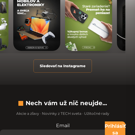
Sledovať na Instagrame
Nech vám už nič neujde...
Akcie a zľavy · Novinky z TECH sveta · Užitočné rady
Email
Nevypĺňajte toto pole:
Prihlásiť
sa