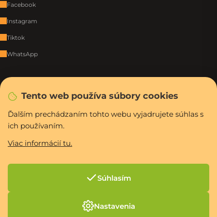
Facebook
Instagram
Tiktok
WhatsApp
Rýchla a bezpečná platba
Tento web používa súbory cookies
Ďalším prechádzaním tohto webu vyjadrujete súhlas s
Vytvoril Shoptet Premium
ich používaním.
Copyright 2026
PCexpres.sk
. Všetky práva vyhradené.
Upraviť nastavenie
cookies
Viac informácií tu.
Súhlasím
Nastavenia