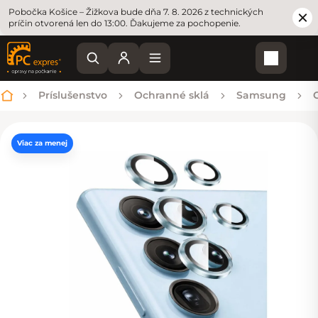
Pobočka Košice – Žižkova bude dňa 7. 8. 2026 z technických
príčin otvorená len do 13:00. Ďakujeme za pochopenie.
Nákupn
Príslušenstvo
Ochranné sklá
Samsung
Domov
Viac za menej