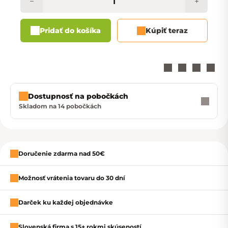
−
+
Pridať do košíka
Kúpiť teraz
Dostupnosť na pobočkách
Skladom na 14 pobočkách
Zavrieť
Doručenie zdarma nad 50€
Možnosť vrátenia tovaru do 30 dní
Darček ku každej objednávke
Slovenská firma s 15+ rokmi skúseností